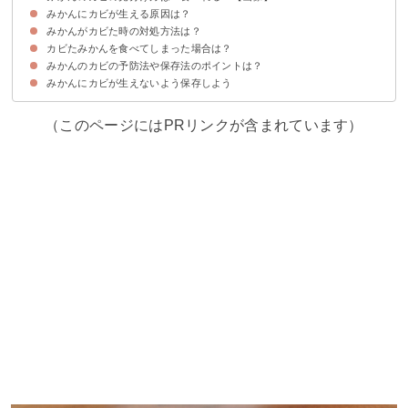
みかんにカビが生える原因は？
①緑や白いカビ
白い粉とカビの見分け方
②黒い斑点
みかんがカビた時の対処方法は？
①みかんの皮の傷や穴
②みかんのプロリンがカビの成長を促進する
カビたみかんを食べてしまった場合は？
①カビたみかんは捨てる
② 一緒に保存していた周りのみかんは洗う
みかんのカビの予防法や保存法のポイントは？
少量なら問題ない
食中毒の症状がでたら病院へ
みかんにカビが生えないよう保存しよう
①冷凍して保存する
②選別をする
③箱を乾燥させる
④みかんをエタノールで拭く
⑤新聞紙を挟みながら箱に戻していく
⑥気温と湿度が低い場所にみかんを保存する
（このページにはPRリンクが含まれています）