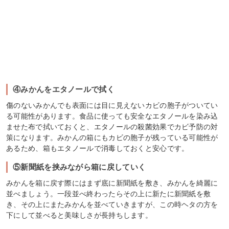
④みかんをエタノールで拭く
傷のないみかんでも表面には目に見えないカビの胞子がついてい
る可能性があります。食品に使っても安全なエタノールを染み込
ませた布で拭いておくと、エタノールの殺菌効果でカビ予防の対
策になります。みかんの箱にもカビの胞子が残っている可能性が
あるため、箱もエタノールで消毒しておくと安心です。
⑤新聞紙を挟みながら箱に戻していく
みかんを箱に戻す際にはまず底に新聞紙を敷き、みかんを綺麗に
並べましょう。一段並べ終わったらその上に新たに新聞紙を敷
き、その上にまたみかんを並べていきますが、この時ヘタの方を
下にして並べると美味しさが長持ちします。