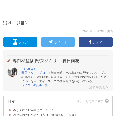
( 3ページ目 )
2023年02月20日 更新
シェア
ツイート
シェア
専門家監修 |
野菜ソムリエ 春日爽花
Instagram
野菜ソムリエプロ
。大学在学時に合格率30%の野菜ソムリエプロ
の資格を一発で取得。現在は多くの人に野菜の魅力を伝えるため
にSNSを用いてイラストでの情報発信を行なっている。
ライターの記事一覧
目次
みかんにカビが生えている…？
みかんのカビの見分け方は？食べれる？【画像】