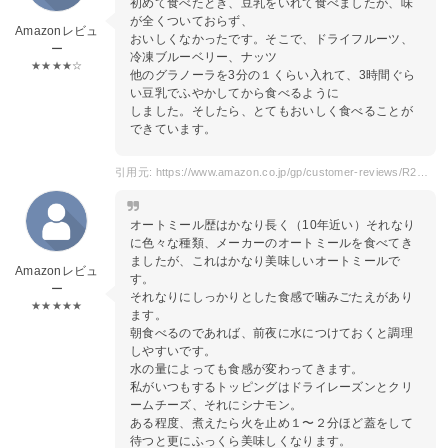
初めて食べたとき、豆乳をいれて食べましたが、味
が全くついておらず、
Amazonレビュ
おいしくなかったです。そこで、ドライフルーツ、
ー
冷凍ブルーベリー、ナッツ
★★★★☆
他のグラノーラを3分の１くらい入れて、3時間ぐら
い豆乳でふやかしてから食べるように
しました。そしたら、とてもおいしく食べることが
できています。
引用元: https://www.amazon.co.jp/gp/customer-reviews/R2OY9W513OOEM3/ref=cm_cr_dp_d_rvw_ttl?ie=UTF8&ASIN=B07PY2CBW6
オートミール歴はかなり長く（10年近い）それなり
に色々な種類、メーカーのオートミールを食べてき
ましたが、これはかなり美味しいオートミールで
Amazonレビュ
す。
ー
それなりにしっかりとした食感で噛みごたえがあり
★★★★★
ます。
朝食べるのであれば、前夜に水につけておくと調理
しやすいです。
水の量によっても食感が変わってきます。
私がいつもするトッピングはドライレーズンとクリ
ームチーズ、それにシナモン。
ある程度、煮えたら火を止め１〜２分ほど蓋をして
待つと更にふっくら美味しくなります。