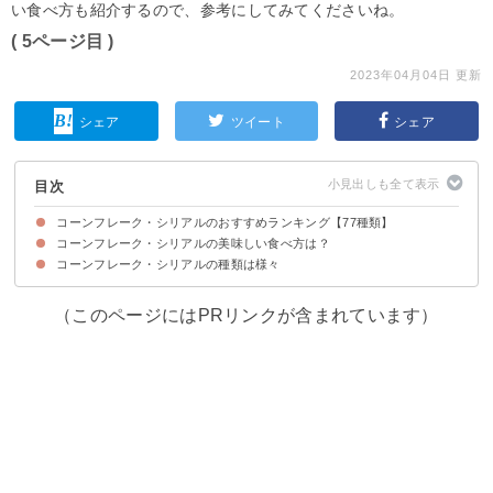
い食べ方も紹介するので、参考にしてみてくださいね。
( 5ページ目 )
2023年04月04日 更新
シェア
ツイート
シェア
目次
コーンフレーク・シリアルのおすすめランキング【77種類】
コーンフレーク・シリアルの美味しい食べ方は？
第77位：ネイチャーズパース フルーツジュースコーンフレーク
第76位：日清シスコ Nuts&Cerealトリプルナッツ
第75位：カルビー チョコグラ
第74位：ケロッグ コーンフレーク
第73位：日清シスコ DonutMartくちどけグレーズド
第72位：ケロッグ ハーシービッツ抹茶ホワイトチョコレート
第71位：日清シスコ Nuts&CerealストロベリーMIX
第70位：日清シスコ ごろっとグラノーラココ・ナッツ
第69位：東西食品 postオレオオズ
第68位：日清シスコ SweetsMeetsGranola濃厚ショコラ
第67位：幸福米穀 乳酸菌グラノーラフルーツ&ナッツ
第66位：アリサン 有機オートミール
第65位：カルビー マイグラ
第64位：西田精麦 九州大麦グラノーラ
第63位：カークランドシグネチャー オーガニックグラノーラ
第62位：日食 プレミアムコーンフレークストロベリー
第61位：ハンさんのおいしいくわ茶 自家製窯焼きおいしいご縁
第60位：クエーカー インスタントオートミール メープル＆ブラウンシュガ
第59位：日清シスコ ごろっと果実のコーンフレーク
第58位：クエーカー レーズン＆スパイス
第57位：ケロッグ ハーシーチョコビッツとろけるチョコレート
第56位：ネイチャーズパース ホットオートミールオリジナル
第55位：ムソー 有機玄米フレークプレーン
第54位：ムソー オーガニックコーンフレークプレーン
第53位：ボブズレッドミル グルテンフリーミューズリー
第52位：日食 プレミアムコーンフレーク最上級プレーン
第51位：日食 プレミアムコーンフレークビターチョコ
第50位：ネイチャーズパース ハニーアーモンドグラノーラ
第49位：カルビー グラノーラプラスプロテインin
第48位：エルサンクジャポン オーガニックオートミール
第47位：HappyBelly さくさく食感のフルーツグラノーラ
第46位：ケロッグ ハーシーチョコビッツ
第45位：NICHIGA オートミール
第44位：ケロッグ ユニコーンフルーツループ
第43位：西田精麦 そのままたべられる九州もち麦フレーク
第42位：ラブクランチオーガニックグラノーラダークチョコレート&レッド
第41位：カルビー フルグラ糖質オフ
第40位：ケロッグ 1日分のマルチビタミングラノラ糖質オフ
第39位：ケロッグ サクサクはちみつフレークのグラノラハーフ
第38位：ラブクランチオーガニックグラノーラ
第37位：ケロッグ オールブランナッツミックス
第36位：日食 プレミアムコーンフレークビートシュガー&シロップ
第35位：はくばく あまくないもち麦フレーク
第34位：デルバ グレープナッツミューズリー
第33位：ケロッグ くちどけチョコレートグラノラハーフ
第32位：ボブズレッドミル クイッククッキングロールドオーツ
第31位：日清シスコ ごろっとグラノーラいちごづくし
第30位：西田精麦 そのままたべられるバーリーマックスフレーク
第29位：ケロッグ ココくんのチョコワ
第28位：エルサンクジャポン 有機シリアルビオミューズリープレミアム
第27位：ケロッグ ココくんのチョコクリスピー
第26位：富澤商店 オートミール
第25位：ケロッグ 玄米フレーク
第24位：カルビー フルグラチョコクランチ＆バナナ
第23位：日清シスコ ごろっとグラノーラ5種の彩り果実
第22位：カルビー グラノーラ
第21位：アララ クランチブランミューズリー
第20位：デルバ ファイブフルーツミューズリー
第19位：ケロッグ オールブランブランリッチ
第18位：ケロッグ 大豆プロテイングラノラ
第17位：日食 オーツオートミール
第16位：ケロッグ オールブランブランフレーク
第15位：日清シスコ 素材のごほうびココナッツフレーク
第14位：ケロッグ コーンフロスティ
第13位：ケロッグ フルーツグラノラ朝摘みいちご
第12位：ライスアイランド オートミール
第11位：ケロッグ オールブランフルーツミックス
第10位：日清シスコ シスコーンBIGフロスト
第9位：クエーカー インスタントオートミール
第8位：ケロッグ フルーツグラノーラハーフ
第7位：カルビー グラノーラプラス1日分の鉄分
第6位：日清シスコ ごろっとグラノーラ糖質60%オフ
第5位：日本食品製造 プレミアムピュアオートミール
第4位：日清シスコ ごろっとグラノーラチョコナッツ
第3位：カルビー フルグラ
第2位：日本食品製造 オーガニックピュアオートミール
第1位：クエーカー オールドファッションオートミール
ー
ベリー
コーンフレーク・シリアルの種類は様々
①ヨーグルトに入れる
②サラダに入れる
③スープに入れる
④他のシリアルとブレンドする
（このページにはPRリンクが含まれています）