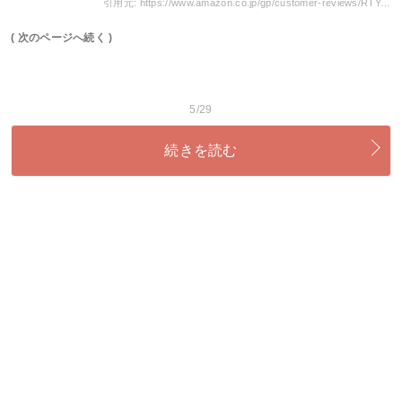
引用元: https://www.amazon.co.jp/gp/customer-reviews/RTYABR56ZTZCI/ref=cm_cr_dp_d_rvw_ttl?ie=UTF8&ASIN=B011IHHHTU
( 次のページへ続く )
5/29
続きを読む