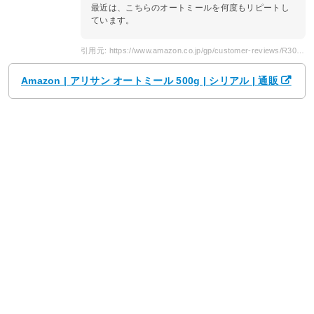
最近は、こちらのオートミールを何度もリピートし
ています。
引用元: https://www.amazon.co.jp/gp/customer-reviews/R30JODTCFVOZW2/ref=cm_cr_dp_d_rvw_ttl?ie=UTF8&ASIN=B01M1NDJSI
Amazon | アリサン オートミール 500g | シリアル | 通販