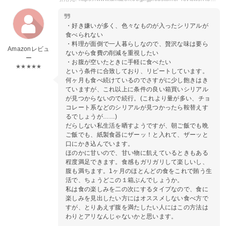
・好き嫌いが多く、色々なものが入ったシリアルが
食べられない
・料理が面倒で一人暮らしなので、贅沢な味は要ら
Amazonレビュ
ないから食費の削減を重視したい
ー
・お腹が空いたときに手軽に食べたい
★★★★★
という条件に合致しており、リピートしています。
何ヶ月も食べ続けているのでさすがに少し飽きはき
ていますが、これ以上に条件の良い箱買いシリアル
が見つからないので続行。(これより量が多い、チョ
コレート系などのシリアルが見つかったら鞍替えす
るでしょうが……)
だらしない私生活を晒すようですが、朝ご飯でも晩
ご飯でも、紙製食器にザーッ！と入れて、ザーッと
口にかき込んでいます。
ほのかに甘いので、甘い物に飢えているときもある
程度満足できます。食感もガリガリして楽しいし、
腹も満ちます。1ヶ月のほとんどの食をこれで賄う生
活で、ちょうどこの１箱ぶんでしょうか。
私は食の楽しみを二の次にするタイプなので、食に
楽しみを見出したい方にはオススメしない食べ方で
すが、とりあえず腹を満たしたい人にはこの方法は
わりとアリなんじゃないかと思います。