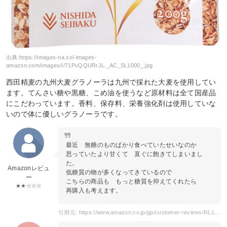
出典:
https://images-na.ssl-images-
amazon.com/images/I/71PvQQURrJL._AC_SL1000_.jpg
西田精麦の九州大麦グラノーラは九州で採れた大麦を使用してい
ます。てんさい糖や黒糖、こめ油を使うなど原材料は全て国産品
にこだわっています。香料、保存料、栄養強化剤は使用していな
いので体に優しいグラノーラです。
最近 無糖のものばかり食べていたせいなのか
思っていたより甘くて 直ぐに飽きてしまいまし
た。
Amazonレビュ
低糖質の物が多くなってきているので
ー
こちらの商品も もっと糖質を抑えてくれたら
★★☆☆☆
再購入も考えます。
引用元: https://www.amazon.co.jp/gp/customer-reviews/RL1PXLRTSSUZN/ref=cm_cr_getr_d_rvw_ttl?ie=UTF8&ASIN=B011IHHHTU