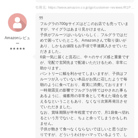
引用元: https://www.amazon.co.jp/gp/customer-reviews/R1PH7Z1BRT9E1I/ref=cm_cr_dp_d_rvw_ttl?ie=UTF8&ASIN=B07F1RNWJC
フルグラの700gサイズはどこのお店でも売っていま
すが、マイグラはあまり見かけません。
子供がフルーツはいらないらしく、フルグラではだ
Amazonレビュ
めで困っていたところ、Amazonさんで取り扱いが
ー
あり、しかもお値段もお手頃で早速購入させていた
★★★★★
だきました。
6袋一気に届くと流石に、中々のサイズ感と重量です
が、宅配で玄関先まで配達いただけるため、非常に
助かります。
パントリーに幅を利かせてしまいますが、子供はフ
ルーツが入っていない本品がお気に召したようで毎
朝のように食べており、着実に消費しております！
一時期震災の影響でフルグラが持てはやされた事も
あるように、備蓄用の非常食として考えた場合も使
えるなということもあり、なくなり次第再発注させ
ていただきました。
なお、賞味期限が半年程度ですので、月1袋食べ切れ
るという方でないと、ちょと余ってしまうかもしれ
ません。
子供が飽きて食べなくならないでほしいと思うばか
りですが、どういうわけかハマっているようで、し