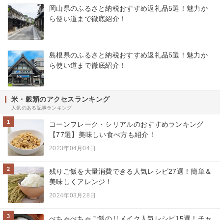
岡山県のふるさと納税おすすめ返礼品5選！魅力か
ら使い道まで徹底紹介！
島根県のふるさと納税おすすめ返礼品5選！魅力か
ら使い道まで徹底紹介！
米・穀類のアクセスランキング
人気のある記事ランキング
1
コーンフレーク・シリアルのおすすめランキング
【77選】美味しい食べ方も紹介！
2023年04月04日
2
残りご飯を大量消費できる人気レシピ27選！簡単＆
美味しくアレンジ！
2024年03月28日
3
べちゃべちゃご飯のリメイク人気レシピ15選！チャ