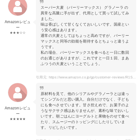
スーパー大麦 （バーリーマックス） グラノーラ の
異常な高騰に手が出ず、代用として買って試してみ
ました。
Amazonレビュ
味は香ばしくて甘くなくておいしいです。国産とい
ー
う安心感はあります。
★★★☆☆
通常の大麦としてはちょっと高めですが、バーリー
マックスと同等の効能を期待するとちょっと違うよ
うです。
私の場合、バーリーマックスを食べると一日に数回
のお通じがありますが、これですと一日１回、まあ
ふつうの大麦ということでしょう。
引用元: https://www.amazon.co.jp/gp/customer-reviews/R1SIKOBSW85VW6/ref=cm_cr_getr_d_rvw_ttl?ie=UTF8&ASIN=B011IHHHTU
原材料を見て、他のシリアルやグラノーラとは違っ
てシンプルだと思い購入。自分だけでなく、子ども
にも食べさせています。甘さ控えめで、お菓子のよ
Amazonレビュ
うなサクサク感はありませんが、素朴な味でおいし
ー
いです。朝ごはんにヨーグルトと果物をのせて食べ
★★★★★
たり、スムージーのトッピングにしたりしていま
す。リピしたいです。