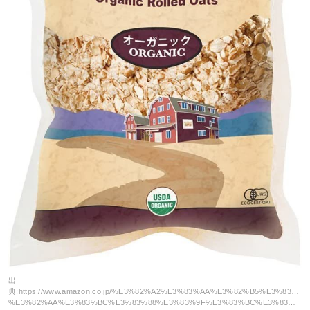
出
典:
https://www.amazon.co.jp/%E3%82%A2%E3%83%AA%E3%82%B5%E3%83%B3
%E3%82%AA%E3%83%BC%E3%83%88%E3%83%9F%E3%83%BC%E3%83%AB-