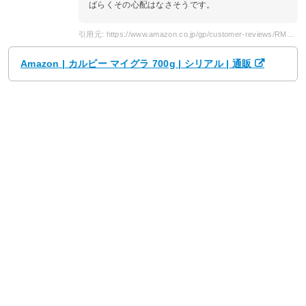
ばらくその心配はなさそうです。
引用元: https://www.amazon.co.jp/gp/customer-reviews/RMVPVKTGW3PQJ/ref=cm_cr_dp_d_rvw_ttl?ie=UTF8&ASIN=B07F1RNWJC
Amazon | カルビー マイグラ 700g | シリアル | 通販