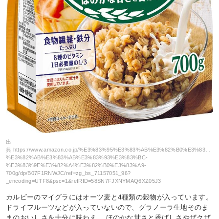
出
典:
https://www.amazon.co.jp/%E3%83%95%E3%83%AB%E3%82%B0%E3%83%A9
%E3%82%AB%E3%83%AB%E3%83%93%E3%83%BC-
%E3%83%9E%E3%82%A4%E3%82%B0%E3%83%A9-
700g/dp/B07F1RNWJC/ref=zg_bs_71157051_96?
_encoding=UTF8&psc=1&refRID=58SN7FJXNYMAQ6XZ05J3
カルビーのマイグラにはオーツ麦と4種類の穀物が入っています。
ドライフルーツなどが入っていないので、グラノーラ生地そのま
まのおいしさを十分に味わえ、 ほのかな甘さと香ばしさやザクザ