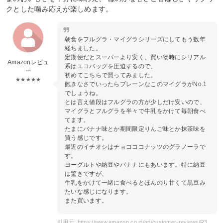
クとした噛み応えが楽しめます。
朝食をフルグラ・マイグラシリーズにしてもう数年
経ちました。
定期便だとスーパーより安く、買い物時にシリアル
Amazonレビュ
系はエコバッグを圧迫するので、
ー
初めてこちらで買ってみました。
★★★★★
飽きなさでいったらプレーンなこのマイグラがNo.1
でしょうね。
とは言え値段はフルグラの方が少しだけ安いので、
マイグラとフルグラを半々で牛乳をかけて毎朝食べ
てます。
たまにバナナ味とか期間限定りんご味とか抹茶味を
買う感じです。
最近のイチオシはチョコココナッツのグラノーラで
す。
ヨーグルトや納豆やバナナにもあいます。特に納豆
は驚きですが、
牛乳をかけて一緒に食べるとほんのり甘くて黒豆み
たいな感じになります。
また買います。
引用元: https://www.amazon.co.jp/gp/customer-reviews/R3M1UGXXKYXU18/ref=cm_cr_dp_d_rvw_ttl?ie=UTF8&ASIN=B07F1RNWJC