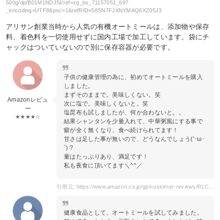
500g/dp/B01M1NDJSI/ref=zg_bs_71157051_69?
_encoding=UTF8&psc=1&refRID=58SN7FJXNYMAQ6XZ05J3
アリサン創業当時から人気の有機オートミールは、添加物や保存
料、着色料を一切使用せずに国内工場で加工しています。袋にチ
ャックはついていないので別に保存容器が必要です。
子供の健康管理の為に、初めてオートミールを購入
しました。
まずそのままで。美味しくない。笑
Amazonレビュ
次に塩で。美味しくないと。笑
ー
塩昆布も試しましたが、何か合わないと。。
★★★★☆
結果シャンタンを少量入れて、中華粥風にする事で
癖が全く無くなり、食べ続けられてます！
甘さは足した事が無いので、どうなんでしょう('･ω･
`)？
量はたっぷりあり、満足です！
私も夜食に頂いてます＼^^／
引用元: https://www.amazon.co.jp/gp/customer-reviews/R1C8FLBYPEHTUL/ref=cm_cr_dp_d_rvw_ttl?ie=UTF8&ASIN=B01M1NDJSI
健康食品として、オートミールを試してみました。