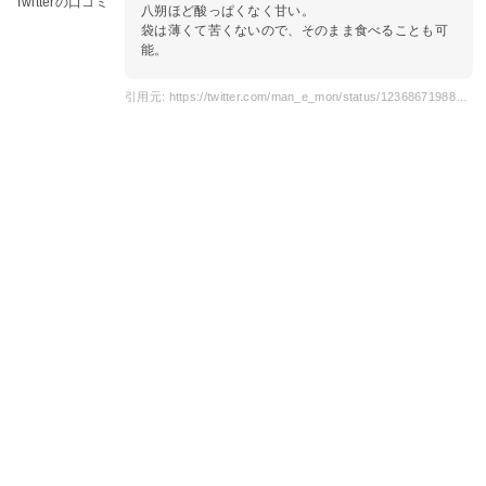
Twitterの口コミ
八朔ほど酸っぱくなく甘い。
袋は薄くて苦くないので、そのまま食べることも可
能。
引用元: https://twitter.com/man_e_mon/status/1236867198808805376