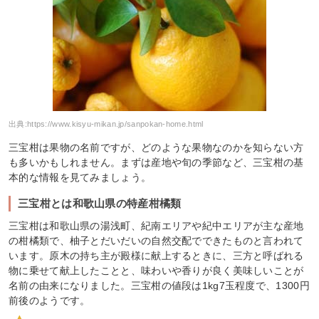
出典:
https://www.kisyu-mikan.jp/sanpokan-home.html
三宝柑は果物の名前ですが、どのような果物なのかを知らない方
も多いかもしれません。まずは産地や旬の季節など、三宝柑の基
本的な情報を見てみましょう。
三宝柑とは和歌山県の特産柑橘類
三宝柑は和歌山県の湯浅町、紀南エリアや紀中エリアが主な産地
の柑橘類で、柚子とだいだいの自然交配でできたものと言われて
います。原木の持ち主が殿様に献上するときに、三方と呼ばれる
物に乗せて献上したことと、味わいや香りが良く美味しいことが
名前の由来になりました。三宝柑の値段は1kg7玉程度で、1300円
前後のようです。