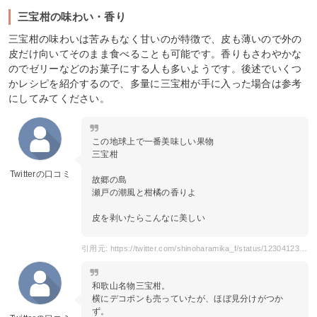
三宝柑の味わい・香り
三宝柑の味わいは苦みもなく甘いのが特徴で、皮も薄いので外の
皮だけ向いてそのまま食べることも可能です。香りもさわやかな
のでゼリーなどのお菓子にする人も多いようです。後述でいくつ
かレシピを紹介するので、多量に三宝柑が手に入った場合は参考
にしてみてください。
この地球上で一番美味しい果物
三宝柑
Twitterの口コミ
故郷の島
瀬戸の潮風と柑橘の香りよ
皮を剥いたらこんなに美しい
引用元: https://twitter.com/shinoharamika_f/status/1230412339209359361
和歌山名物三宝柑。
横にデコポンも売っていたが、ほぼ見分けがつか
ず。