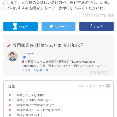
介します。三宝柑の美味しい選び方や、保存方法の他に、活用レ
シピのおすすめも紹介するので、参考にしてみてくださいね。
2023年12月27日 更新
シェア
ツイート
シェア
専門家監修 |
野菜ソムリエ 安部加代子
Instagram
HP
日本野菜ソムリエ協会認定料理教室「Kayo’s Vegetable
Laboratory」主宰。野菜ソムリエpro・受験フードマイスター・...
ライターの記事一覧
目次
三宝柑とはどんな果物？
三宝柑とデコポンの違いは？
三宝柑とは和歌山県の特産柑橘類
三宝柑の味わい・香り
三宝柑の旬の時期・収穫時期
三宝柑の選び方や保存方法は？
①見た目の違い
②味わいの違い
③値段の違い
三宝柑の食べ方・レシピのおすすめ
美味しい三宝柑の見分け方
三宝柑の保存方法
三宝柑を食べてみよう
①三宝柑のマーマレードジャム
②三宝柑シャーベット
③ピールの砂糖漬け
④三宝柑のゼリー
⑤三宝柑が香る茶碗蒸し
➅三宝柑の蒸し物