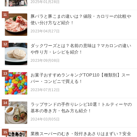
2025年01月28日
11
豚バラと豚こまの違いは？値段・カロリーの比較や
使い分け方など紹介！
2023年04月27日
12
ダックワーズとは？名前の意味は？マカロンの違い
や作り方・レシピを紹介！
2023年09月08日
13
お菓子おすすめランキングTOP110【種類別】スー
パー・コンビニで買える！
2023年07月12日
14
ラップサンドの手作りレシピ10選！トルティーヤの
基本の巻き方・包み方も紹介！
2024年03月05日
15
業務スーパーのむき・殻付きあさりはまずい？安全