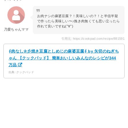
お肉ナシの麻婆豆腐？！美味しいの？！と半信半疑
で作ったら美味しい〜♪挽き肉無くても思い立ったら
作れて良いですね(°∀°)
乃愛ちゃんママ
引用元: https://cookpad.com/recipe/881591
∮肉なし✰彡焼き豆腐としめじの麻婆豆腐∮ by 矢切のねぎち
ゃん 【クックパッド】 簡単おいしいみんなのレシピが344
万品
出典: クックパッド