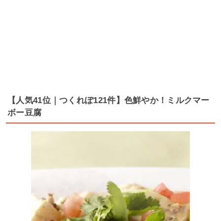
【人気41位｜つくれぽ121件】色鮮やか！ミルクマー
ボー豆腐