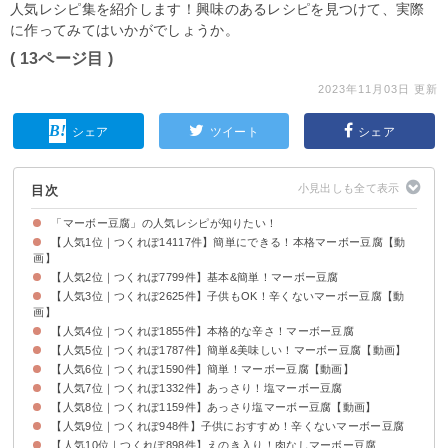
人気レシピ集を紹介します！興味のあるレシピを見つけて、実際
に作ってみてはいかがでしょうか。
( 13ページ目 )
2023年11月03日 更新
シェア
ツイート
シェア
目次
「マーボー豆腐」の人気レシピが知りたい！
【人気1位｜つくれぽ14117件】簡単にできる！本格マーボー豆腐【動
画】
【人気2位｜つくれぽ7799件】基本&簡単！マーボー豆腐
【人気3位｜つくれぽ2625件】子供もOK！辛くないマーボー豆腐【動
画】
【人気4位｜つくれぽ1855件】本格的な辛さ！マーボー豆腐
【人気5位｜つくれぽ1787件】簡単&美味しい！マーボー豆腐【動画】
【人気6位｜つくれぽ1590件】簡単！マーボー豆腐【動画】
【人気7位｜つくれぽ1332件】あっさり！塩マーボー豆腐
【人気8位｜つくれぽ1159件】あっさり塩マーボー豆腐【動画】
【人気9位｜つくれぽ948件】子供におすすめ！辛くないマーボー豆腐
【人気10位｜つくれぽ898件】えのき入り！肉なしマーボー豆腐