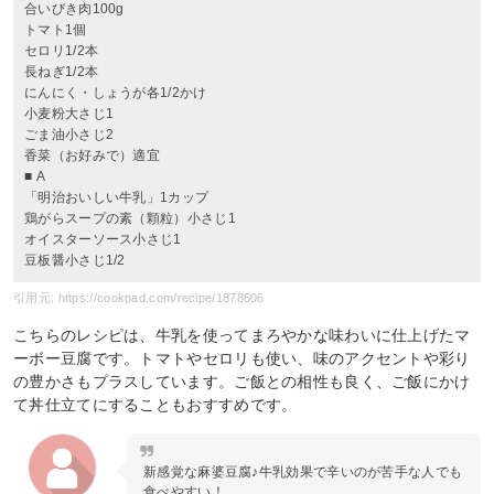
合いびき肉100g
トマト1個
セロリ1/2本
長ねぎ1/2本
にんにく・しょうが各1/2かけ
小麦粉大さじ1
ごま油小さじ2
香菜（お好みで）適宜
■ A
「明治おいしい牛乳」1カップ
鶏がらスープの素（顆粒）小さじ1
オイスターソース小さじ1
豆板醤小さじ1/2
引用元: https://cookpad.com/recipe/1878606
こちらのレシピは、牛乳を使ってまろやかな味わいに仕上げたマ
ーボー豆腐です。トマトやセロリも使い、味のアクセントや彩り
の豊かさもプラスしています。ご飯との相性も良く、ご飯にかけ
て丼仕立てにすることもおすすめです。
新感覚な麻婆豆腐♪牛乳効果で辛いのが苦手な人でも
食べやすい！