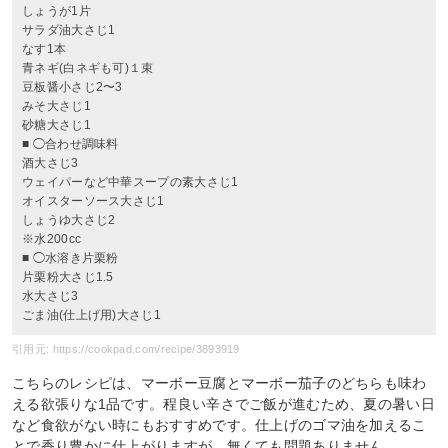
しょうが1片
サラダ油大さじ1
なす1本
青ネギ(白ネギも可)１束
豆板醤小さじ2〜3
みそ大さじ1
砂糖大さじ1
■ ◯合わせ調味料
酒大さじ3
ウェイパーなど中華スープの素大さじ1
オイスターソース大さじ1
しょうゆ大さじ2
※水200cc
■ ◯水溶き片栗粉
片栗粉大さじ1.5
水大さじ3
ごま油(仕上げ用)大さじ1
引用元: https://cookpad.com/recipe/3893919
こちらのレシピは、マーボー豆腐とマーボー茄子のどちらも味わ
える欲張りな1品です。程良い辛さでご飯が進むため、夏の暑い日
など食欲がない時にもおすすめです。仕上げのゴマ油を加えるこ
とで香り豊かに仕上がりますが、無くても問題ありません。