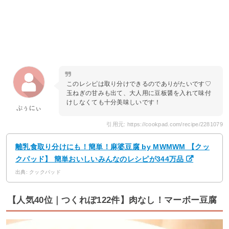
このレシピは取り分けできるのでありがたいです♡
玉ねぎの甘みも出て、大人用に豆板醤を入れて味付
けしなくても十分美味しいです！
ぷぅにぃ
引用元: https://cookpad.com/recipe/2281079
離乳食取り分けにも！簡単！麻婆豆腐 by MWMWM 【クッ
クパッド】 簡単おいしいみんなのレシピが344万品
出典: クックパッド
【人気40位｜つくれぽ122件】肉なし！マーボー豆腐