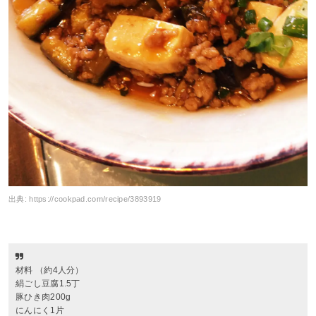
出典:
https://cookpad.com/recipe/3893919
材料 （約4人分）
絹ごし豆腐1.5丁
豚ひき肉200g
にんにく1片