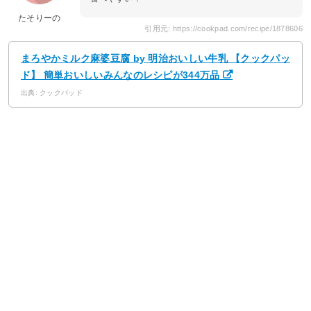
たそりーの
引用元: https://cookpad.com/recipe/1878606
まろやかミルク麻婆豆腐 by 明治おいしい牛乳 【クックパッ
ド】 簡単おいしいみんなのレシピが344万品
出典: クックパッド