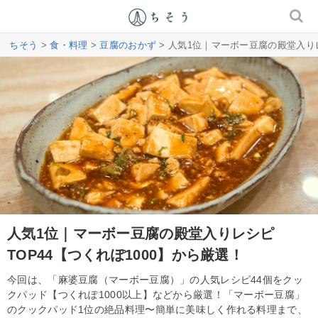
ちそう
>
食・料理
>
豆腐のおかず
> 人気1位｜マーボー豆腐の殿堂入りレ
人気1位｜マーボー豆腐の殿堂入りレシピ
TOP44【つくれぽ1000】から厳選！
今回は、「麻婆豆腐（マーボー豆腐）」の人気レシピ44個をクッ
クパッド【つくれぽ1000以上】などから厳選！「マーボー豆腐」
のクックパッド1位の絶品料理〜簡単に美味しく作れる料理まで、