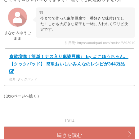
今までで作った麻婆豆腐で一番好きな味付けでし
た！しかも大好きな茄子も一緒に入れれて♡リピ決
定です。
まなか＆ゆうご
まま
引用元: https://cookpad.com/recipe/3893919
食欲増進！簡単！ナス入り麻婆豆腐♩ by よこゆうちゃん♩
【クックパッド】 簡単おいしいみんなのレシピが344万品
出典: クックパッド
( 次のページへ続く )
13/14
続きを読む