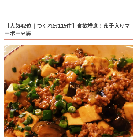
【人気42位｜つくれぽ115件】食欲増進！茄子入りマ
ーボー豆腐