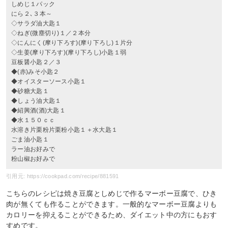
しめじ１パック
にら２､３本～
◇サラダ油大匙１
◇ねぎ(微塵切り)１／２本分
◇にんにく(摩り下ろす)(摩り下ろし)１片分
◇生姜(摩り下ろす)(摩り下ろし)小匙１弱
豆板醤小匙２／３
◆(赤)みそ小匙２
◆オイスターソース小匙１
◆砂糖大匙１
◆しょう油大匙１
◆紹興酒(酒)大匙１
◆水１５０ｃｃ
水溶き片栗粉片栗粉小匙１＋水大匙１
ごま油小匙１
ラー油お好みで
粉山椒お好みで
引用元: https://cookpad.com/recipe/881591
こちらのレシピは焼き豆腐としめじで作るマーボー豆腐で、ひき
肉が無くても作ることができます。一般的なマーボー豆腐よりも
カロリーを抑えることができるため、ダイエット中の方にもおす
すめです。