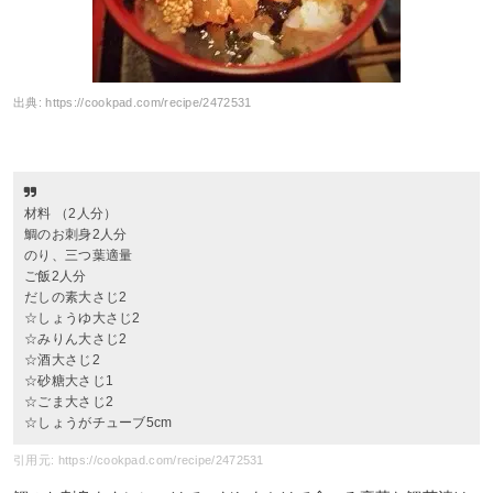
出典:
https://cookpad.com/recipe/2472531
材料 （2人分）
鯛のお刺身2人分
のり、三つ葉適量
ご飯2人分
だしの素大さじ2
☆しょうゆ大さじ2
☆みりん大さじ2
☆酒大さじ2
☆砂糖大さじ1
☆ごま大さじ2
☆しょうがチューブ5cm
引用元: https://cookpad.com/recipe/2472531