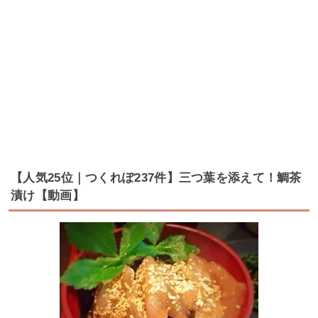
【人気25位｜つくれぽ237件】三つ葉を添えて！鯛茶
漬け【動画】