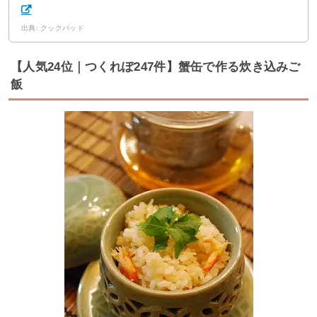
出典: クックパッド
【人気24位｜つくれぽ247件】蟹缶で作る炊き込みご
飯