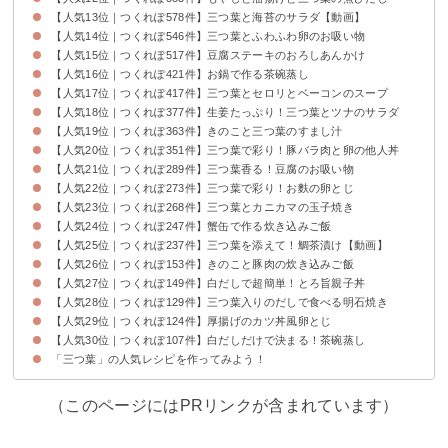
【人気13位｜つくれぽ578件】三つ葉と海苔のサラダ【動画】
【人気14位｜つくれぽ546件】三つ葉とふわふわ卵のお吸い物
【人気15位｜つくれぽ517件】豆腐ステーキのおろしあんかけ
【人気16位｜つくれぽ421件】お鍋で作る茶碗蒸し
【人気17位｜つくれぽ417件】三つ葉とセロリとベーコンのスープ
【人気18位｜つくれぽ377件】生姜たっぷり！三つ葉とツナのサラダ
【人気19位｜つくれぽ363件】きのこと三つ葉のすまし汁
【人気20位｜つくれぽ351件】三つ葉で彩り！豚バラ肉と卵の他人丼
【人気21位｜つくれぽ289件】三つ葉香る！豆腐のお吸い物
【人気22位｜つくれぽ273件】三つ葉で彩り！お麩の卵とじ
【人気23位｜つくれぽ268件】三つ葉とカニカマの玉子焼き
【人気24位｜つくれぽ247件】蟹缶で作る炊き込みご飯
【人気25位｜つくれぽ237件】三つ葉を添えて！鯛茶漬け【動画】
【人気26位｜つくれぽ153件】きのこと豚肉の炊き込みご飯
【人気27位｜つくれぽ149件】白だしで超簡単！とろ旨親子丼
【人気28位｜つくれぽ129件】三つ葉入りのだしで食べる明石焼き
【人気29位｜つくれぽ124件】厚揚げのカツ丼風卵とじ
【人気30位｜つくれぽ107件】白だしだけで決まる！茶碗蒸し
「三つ葉」の人気レシピを作ってみよう！
（このページにはPRリンクが含まれています）