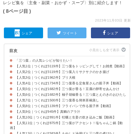
レシピ集を〈主食・副菜・おかず・スープ〉別に紹介します！
( 8ページ目 )
2023年11月03日 更新
シェア
ツイート
シェア
目次
「三つ葉」の人気レシピが知りたい！
【人気1位｜つくれぽ3119件】三つ葉をトッピングして！お雑煮【動画】
【人気2位｜つくれぽ3119件】三つ葉入りサクサクのかき揚げ
【人気3位｜つくれぽ1962件】ブリ大根
【人気4位｜つくれぽ1734件】三つ葉香る定食屋さんの親子丼【動画】
【人気5位｜つくれぽ1682件】三つ葉が香る！豆腐の卵寄せあんかけ
【人気6位｜つくれぽ1682件】柚子胡椒香る！三つ葉とえのきのおひたし
【人気7位｜つくれぽ1500件】三つ葉香る簡単茶碗蒸し
【人気8位｜つくれぽ1139件】フライパンで作る親子丼【動画】
【人気9位｜つくれぽ945件】真鯛のアラ汁
【人気10位｜つくれぽ891件】牡蠣と生姜の炊き込みご飯【動画】
【人気11位｜つくれぽ875件】三つ葉がアクセント！塩ちゃんこ鍋【動
画】
【人気12位｜つくれぽ583件】もやしと油揚げと三つ葉の煮びたし