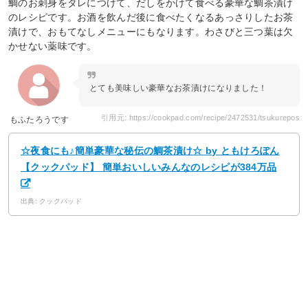
鯛のお刺身をタレにつけて、だしをかけて食べる豪華な鯛茶漬け
のレシピです。お酒を飲んだ後に食べたくなるあっさりしたお茶
漬けで、おもてなしメニューにもなります。わさびと三つ葉は欠
かせない薬味です。
とても美味しい豪華なお茶漬けになりました！
引用元: https://cookpad.com/recipe/2472531/tsukurepos
もふたろうです
☆夜食にも♪簡単豪華な秘伝の鯛茶漬け☆ by ともけろぽん
【クックパッド】 簡単おいしいみんなのレシピが384万品
出典: クックパッド