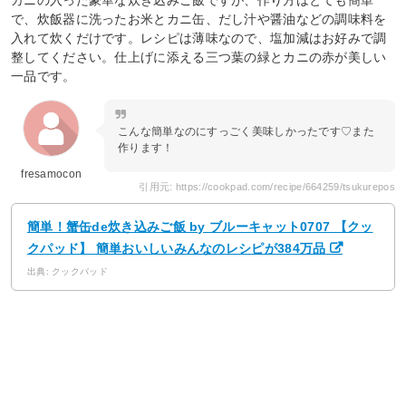
カニの入った豪華な炊き込みご飯ですが、作り方はとても簡単
で、炊飯器に洗ったお米とカニ缶、だし汁や醤油などの調味料を
入れて炊くだけです。レシピは薄味なので、塩加減はお好みで調
整してください。仕上げに添える三つ葉の緑とカニの赤が美しい
一品です。
こんな簡単なのにすっごく美味しかったです♡また
作ります！
fresamocon
引用元: https://cookpad.com/recipe/664259/tsukurepos
簡単！蟹缶de炊き込みご飯 by ブルーキャット0707 【クッ
クパッド】 簡単おいしいみんなのレシピが384万品
出典: クックパッド