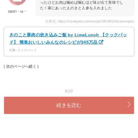
ったけどお肉は噛めば噛むほど味が出て美味でし
た！家にあったえのきと人参を入れました
saori・ω・
引用元: https://cookpad.com/recipe/2819914/tsukurepos
きのこと豚肉の炊き込みご飯 by LimeLunch 【クックパッ
ド】 簡単おいしいみんなのレシピが345万品
出典: クックパッド
( 次のページへ続く )
8/10
続きを読む