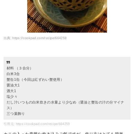
出典:
https://cookpad.com/recipe/664259
材料 （３合分）
白米3合
蟹缶1缶（今回は紅ずわい蟹使用）
醤油大1
酒大1
塩少々
だし汁いつもの白米炊きの水量より少なめ（醤油と蟹缶の汁の分マイナ
ス）
三つ葉飾り
引用元: https://cookpad.com/recipe/664259