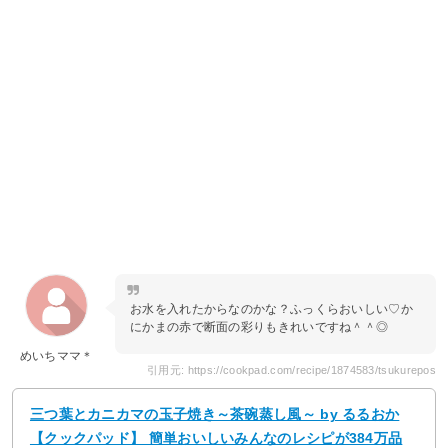
お水を入れたからなのかな？ふっくらおいしい♡か
にかまの赤で断面の彩りもきれいですね＾＾◎
めいちママ＊
引用元: https://cookpad.com/recipe/1874583/tsukurepos
三つ葉とカニカマの玉子焼き～茶碗蒸し風～ by るるおか
【クックパッド】 簡単おいしいみんなのレシピが384万品