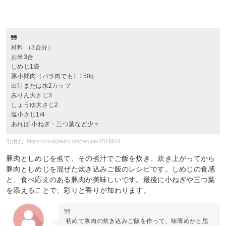
材料 （3合分）
お米3合
しめじ1袋
豚小間肉（バラ肉でも）150g
出汁または水2カップ
みりん大さじ3
しょうゆ大さじ2
塩小さじ1/4
あれば 小ねぎ・三つ葉など少々
引用元: https://cookpad.com/recipe/2819914
豚肉としめじを煮て、その煮汁でご飯を炊き、炊き上がってから
豚肉としめじを混ぜた炊き込みご飯のレシピです。しめじの食感
と、食べ応えのある豚肉が美味しいです。最後に小ねぎや三つ葉
を添えることで、彩りと香りが加わります。
初めて豚肉の炊き込みご飯を作って、味薄めかと思