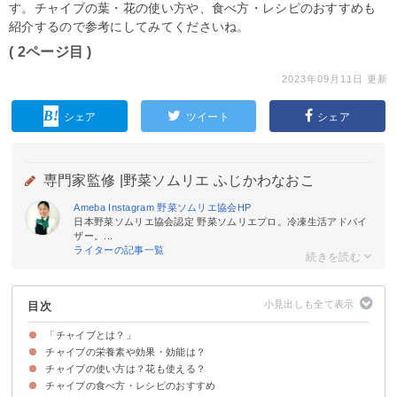
す。チャイブの葉・花の使い方や、食べ方・レシピのおすすめも
紹介するので参考にしてみてくださいね。
( 2ページ目 )
2023年09月11日 更新
シェア
ツイート
シェア
専門家監修 |
野菜ソムリエ ふじかわなおこ
Ameba
Instagram
野菜ソムリエ協会
HP
日本野菜ソムリエ協会認定 野菜ソムリエプロ。冷凍生活アドバイ
ザー。...
ライターの記事一覧
目次
「チャイブとは？」
チャイブの栄養素や効果・効能は？
チャイブの植物学的な分類と生態
チャイブの味わい・香りなど特徴
チャイブとネギの違いは？代用できる？
チャイブの使い方は？花も使える？
①アリシン
②ビタミンA
③ビタミンC
④ビタミンK
⑤葉酸
チャイブの食べ方・レシピのおすすめ
チャイブの葉の使い方と合う料理
チャイブの花の使い方と合う料理