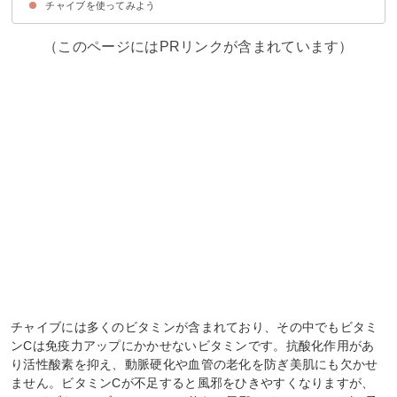
チャイブを使ってみよう
①チャイブバター
②チャイブ入りオムレツ
③チャイブクリームチーズ入りサーモンベーグル
④フェンネルとチャイブのハーブライス
（このページにはPRリンクが含まれています）
チャイブには多くのビタミンが含まれており、その中でもビタミ
ンCは免疫力アップにかかせないビタミンです。抗酸化作用があ
り活性酸素を抑え、動脈硬化や血管の老化を防ぎ美肌にも欠かせ
ません。ビタミンCが不足すると風邪をひきやすくなりますが、