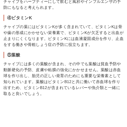
チャイブをハーブティーにして飲むと風邪やインフルエンザの予
防にもなると考えられます。
④ビタミンK
チャイブの葉にはビタミンKが多く含まれていて、ビタミンKは骨
や歯の形成にかかせない栄養素で、ビタミンKが欠乏すると出血が
止まりにくくなります。ビタミンKには血液凝固成分を作り、止血
をする働きや骨粗しょう症の予防に役立ちます。
⑤葉酸
チャイブには多くの葉酸が含まれ、その中でも葉酸は貧血予防や
動脈硬化の予防、皮膚や粘膜の強化にかかせません。葉酸は赤血
球を作り出し、胎児の正しい発育のためにも重要な栄養素として
知られています。葉酸はビタミンB12と共に働いて赤血球を作り
出すため、ビタミンB12が含まれているレバーや魚介類と一緒に
取ると良いでしょう。