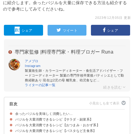
に紹介します。余ったバジルを大量に保存できる方法も紹介する
ので参考にしてみてくださいね。
2023年12月05日 更新
シェア
ツイート
シェア
専門家監修 |
料理専門家・料理ブロガー Runa
アメブロ
Instagram
製菓衛生師・カラーコーディネーター・食生活アドバイザー・フ
ードコーディネーター 製菓の専門学校卒業後パティシエとして勤
務経験あり 現在は2児の母 離乳食、幼児食など...
ライターの記事一覧
目次
余ったバジルを美味しく消費したい…
バジルを大量消費できるレシピ【サラダ・副菜系】
バジルを大量消費できるレシピ【おつまみ・おかず系】
①トマトと豆腐のカプレーゼ風サラダ
②サラダチキンのバジルサラダ
③アボカドのジェノベーゼサラダ
④バジルの効いたかぶと生ハムのサラダ
⑤バジルとにんにく香るトマトソースのカプレーゼ風サラダ
⑥焼かぼちゃのマリネ風バジルサラダ
⑦イカとバジルのエスニックサラダ
バジルを大量消費できるレシピ【パスタなど主食系】
⑧じゃがいもとバジルのチーズ焼き
⑨トマトとチーズのバジルカレーソース
⑩ひよこ豆のフリット バジル塩味
⑪バジル風味のサバ缶リエット
⑫蒲鉾とバジルマヨ
⑬バジル風味のチーズ春巻き