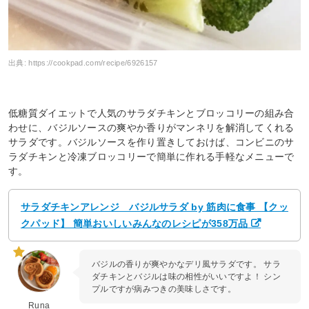
出典:
https://cookpad.com/recipe/6926157
低糖質ダイエットで人気のサラダチキンとブロッコリーの組み合
わせに、バジルソースの爽やか香りがマンネリを解消してくれる
サラダです。バジルソースを作り置きしておけば、コンビニのサ
ラダチキンと冷凍ブロッコリーで簡単に作れる手軽なメニューで
す。
サラダチキンアレンジ バジルサラダ by 筋肉に食事 【クッ
クパッド】 簡単おいしいみんなのレシピが358万品
バジルの香りが爽やかなデリ風サラダです。 サラ
ダチキンとバジルは味の相性がいいですよ！ シン
プルですが病みつきの美味しさです。
Runa