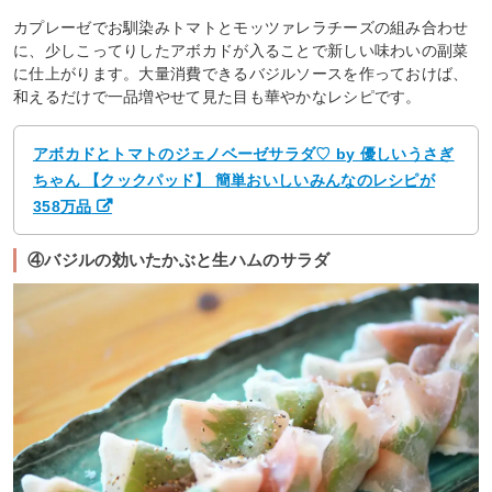
カプレーゼでお馴染みトマトとモッツァレラチーズの組み合わせ
に、少しこってりしたアボカドが入ることで新しい味わいの副菜
に仕上がります。大量消費できるバジルソースを作っておけば、
和えるだけで一品増やせて見た目も華やかなレシピです。
アボカドとトマトのジェノベーゼサラダ♡ by 優しいうさぎ
ちゃん 【クックパッド】 簡単おいしいみんなのレシピが
358万品
④バジルの効いたかぶと生ハムのサラダ