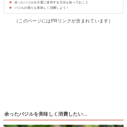
余ったバジルを大量に保存する方法も知っておこう
⑭ツナ入りジェノベーゼパスタ
⑮バジル塩パン
⑯鶏もも肉とバジルで本格タイ料理ガパオライス
⑰ナスのバジルグラタン
⑱具沢山バジル素麺
⑲バジルが決め手の台湾焼きビーフン
バジルの残りも美味しく消費しよう！
（このページにはPRリンクが含まれています）
余ったバジルを美味しく消費したい…