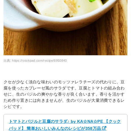
出典:
https://cookpad.com/recipe/6950840
クセが少なく淡白な味わいのモッツァレラチーズの代わりに、豆
腐を使ったカプレーゼ風のサラダです。豆腐とトマトの組み合わ
せに、生のバジルの爽やかな香りが良く合います。香りを活かす
ため作り置きには向きませんが、生のバジルが大量消費できるレ
シピです。
トマトとバジルと豆腐のサラダ♪ by KA☆NA☆PE 【クック
パッド】 簡単おいしいみんなのレシピが358万品