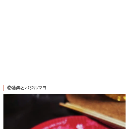
⑫蒲鉾とバジルマヨ