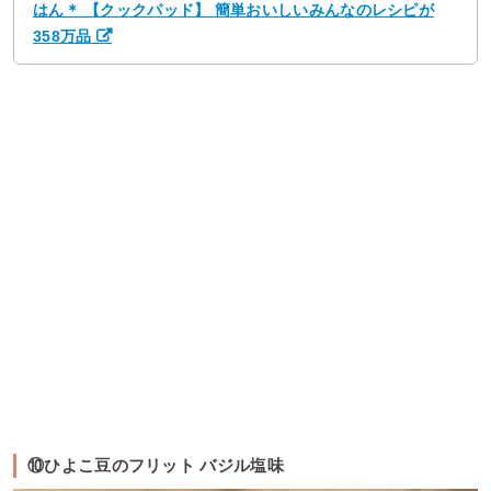
はん＊ 【クックパッド】 簡単おいしいみんなのレシピが
358万品
⑩ひよこ豆のフリット バジル塩味