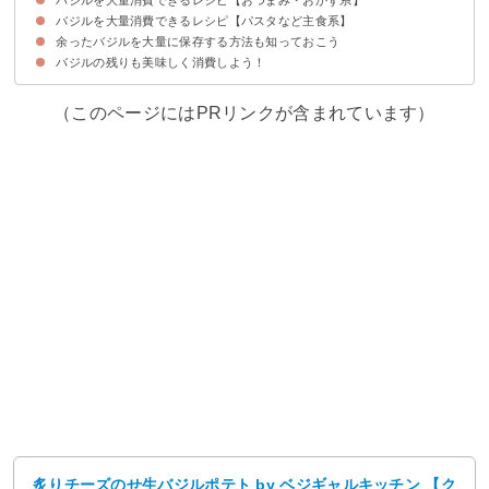
バジルを大量消費できるレシピ【パスタなど主食系】
⑧じゃがいもとバジルのチーズ焼き
⑨トマトとチーズのバジルカレーソース
⑩ひよこ豆のフリット バジル塩味
⑪バジル風味のサバ缶リエット
⑫蒲鉾とバジルマヨ
⑬バジル風味のチーズ春巻き
余ったバジルを大量に保存する方法も知っておこう
⑭ツナ入りジェノベーゼパスタ
⑮バジル塩パン
⑯鶏もも肉とバジルで本格タイ料理ガパオライス
⑰ナスのバジルグラタン
⑱具沢山バジル素麺
⑲バジルが決め手の台湾焼きビーフン
バジルの残りも美味しく消費しよう！
（このページにはPRリンクが含まれています）
炙りチーズのせ生バジルポテト by ベジギャルキッチン 【ク