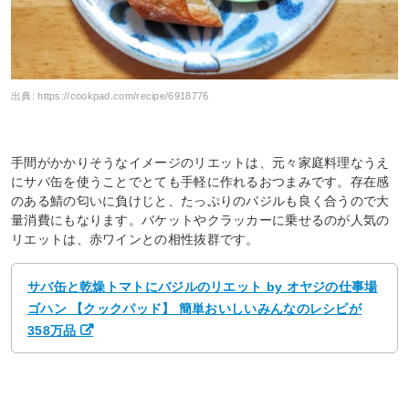
出典:
https://cookpad.com/recipe/6918776
手間がかかりそうなイメージのリエットは、元々家庭料理なうえ
にサバ缶を使うことでとても手軽に作れるおつまみです。存在感
のある鯖の匂いに負けじと、たっぷりのバジルも良く合うので大
量消費にもなります。バケットやクラッカーに乗せるのが人気の
リエットは、赤ワインとの相性抜群です。
サバ缶と乾燥トマトにバジルのリエット by オヤジの仕事場
ゴハン 【クックパッド】 簡単おいしいみんなのレシピが
358万品