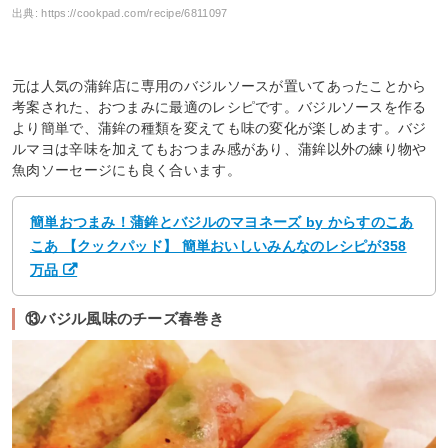
出典:
https://cookpad.com/recipe/6811097
元は人気の蒲鉾店に専用のバジルソースが置いてあったことから
考案された、おつまみに最適のレシピです。バジルソースを作る
より簡単で、蒲鉾の種類を変えても味の変化が楽しめます。バジ
ルマヨは辛味を加えてもおつまみ感があり、蒲鉾以外の練り物や
魚肉ソーセージにも良く合います。
簡単おつまみ！蒲鉾とバジルのマヨネーズ by からすのこあ
こあ 【クックパッド】 簡単おいしいみんなのレシピが358
万品
⑬バジル風味のチーズ春巻き