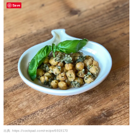
Save
出典:
https://cookpad.com/recipe/6919170