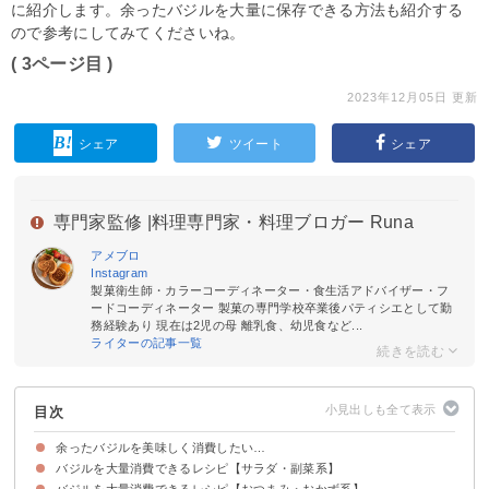
に紹介します。余ったバジルを大量に保存できる方法も紹介する
ので参考にしてみてくださいね。
( 3ページ目 )
2023年12月05日 更新
シェア
ツイート
シェア
専門家監修 |
料理専門家・料理ブロガー Runa
アメブロ
Instagram
製菓衛生師・カラーコーディネーター・食生活アドバイザー・フ
ードコーディネーター 製菓の専門学校卒業後パティシエとして勤
務経験あり 現在は2児の母 離乳食、幼児食など...
ライターの記事一覧
目次
余ったバジルを美味しく消費したい…
バジルを大量消費できるレシピ【サラダ・副菜系】
バジルを大量消費できるレシピ【おつまみ・おかず系】
①トマトと豆腐のカプレーゼ風サラダ
②サラダチキンのバジルサラダ
③アボカドのジェノベーゼサラダ
④バジルの効いたかぶと生ハムのサラダ
⑤バジルとにんにく香るトマトソースのカプレーゼ風サラダ
⑥焼かぼちゃのマリネ風バジルサラダ
⑦イカとバジルのエスニックサラダ