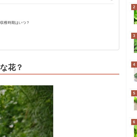
2
？収穫時期はいつ？
まで食べられる
花を残そう
3
4
な花？
5
6