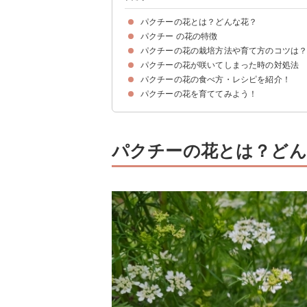
パクチーの花とは？どんな花？
パクチー の花の特徴
パクチーの花の見た目
パクチーの花の咲く時期は5〜7月
パクチーの花言葉は「辛辣」・「隠れた〇〇」
パクチーの花の栽培方法や育て方のコツは
パクチーは花にくわえコリアンダーと呼ばれる種
パクチーの花の味わい・香り
パクチーの花が咲いてしまった時の対処法
パクチーの収穫時期は目的に応じて決めよう
パクチーの葉を収穫したいときは花芽を切ろう
パクチーの種（コリアンダー）を収穫したければ
パクチーの花の食べ方・レシピを紹介！
①パクチーの花が種になるまで育てて収穫する
②パクチーの花を食べてみる
パクチーの花を育ててみよう！
①パクチーの花の付け合わせ
②豆腐サラダのパクチーの花添え
パクチーの花とは？どん