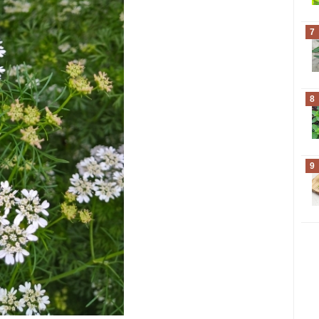
7
8
9