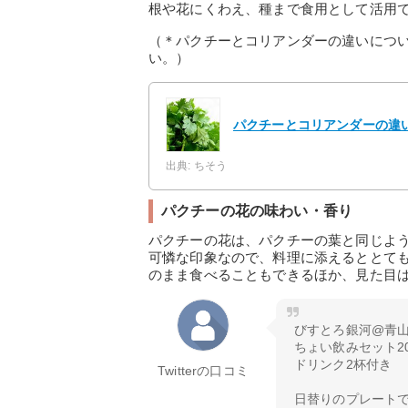
根や花にくわえ、種まで食用として活用
（＊パクチーとコリアンダーの違いにつ
い。）
パクチーとコリアンダーの違
出典: ちそう
パクチーの花の味わい・香り
パクチーの花は、パクチーの葉と同じよ
可憐な印象なので、料理に添えるととて
のまま食べることもできるほか、見た目
びすとろ銀河@青
ちょい飲みセット20
ドリンク2杯付き
Twitterの口コミ
日替りのプレート