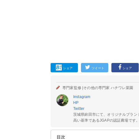
シェア
ツイート
シェア
専門家監修 |
その他の専門家 ハチワレ菜園
Instagram
HP
Twitter
茨城県鉾田市にて、オリジナルブラン
高い基準であるJGAPの認証農場です。.
目次