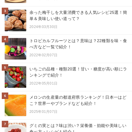
3
余った梅干しを大量消費できる人気レシピ25選！簡
単＆美味しい使い道って？
2024年03月30日
4
トロピカルフルーツとは？意味は？22種類を味・食
べ方など一覧で紹介！
2022年02月07日
5
いちごの品種・種類20選！甘い・糖度が高い順にラ
ンキングで紹介！
2022年05月01日
6
メロンの生産量の都道府県ランキング！日本一はど
こ？世界一やブランドなども紹介！
2025年01月07日
7
グミの実とは？味は渋い？栄養価・効能や美味しい
食べ方・レシピも紹介！