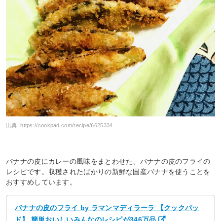
出典:
https://cookpad.com/recipe/6625334
バナナの皮にカレーの風味をまとわせた、バナナの皮のフライの
レシピです。収穫されたばかりの新鮮な国産バナナを使うことを
おすすめしています。
バナナの皮のフライ by ラマンマディラーラ 【クックパッ
ド】 簡単おいしいみんなのレシピが346万品