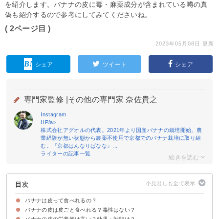
を紹介します。バナナの皮に毒・麻薬成分が含まれている噂の真
偽も紹介するので参考にしてみてくださいね。
( 2ページ目 )
2023年05月08日 更新
シェア
ツイート
シェア
専門家監修 |
その他の専門家 奈佐貴之
Instagram
HP/a>
株式会社アグオルの代表。2021年より国産バナナの栽培開始。農
業経験が無い状態から農薬不使用で京都でのバナナ栽培に取り組
む。『京都はんなりばなな』...
ライターの記事一覧
目次
バナナは皮って食べれるの？
バナナの皮は皮ごと食べれる？毒性はない？
バナナの皮の栄養価は高い？効果・効能は？
バナナの皮に毒や麻薬成分は含まれておらず安全
バナナの柄・先端は未検査なので取った方が安全