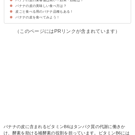
バナナの皮の美味しい食べ方は？
①カリウム
②マグネシウム
③ビタミンA
④ビタミンB6
⑤ビタミンB12
⑥ビタミンC
⑦食物繊維
皮ごと食べる用のバナナ品種もある！
①スムージーにする
②油で揚げる
③皮ごと焼く
バナナの皮を食べてみよう！
ともいきバナナ
（このページにはPRリンクが含まれています）
バナナの皮に含まれるビタミンB6はタンパク質の代謝に働きか
け、酵素を助ける補酵素の役割を担っています。ビタミンB6には