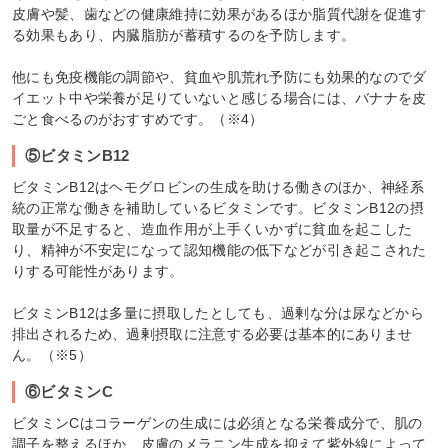
皮膚や髪、歯などの健康維持に効果があるほか脂質代謝を促進す
る効果もあり、内臓脂肪が蓄積するのを予防します。
他にも免疫機能の調節や、貧血や肌荒れ予防にも効果的なのでダ
イエット中や栄養が足りていないと感じる場合には、バナナを皮
ごと食べるのがおすすめです。（※4）
⑤ビタミンB12
ビタミンB12はヘモグロビンの生成を助ける働きのほか、神経系
統の正常な働きを補助しているビタミンです。ビタミンB12の摂
取量が不足すると、造血作用が上手くいかずに貧血を起こした
り、精神が不安定になって認知機能の低下などが引き起こされた
りする可能性があります。
ビタミンB12は多量に摂取したとしても、過剰な分は尿などから
排出されるため、過剰摂取に注意する必要は基本的にありませ
ん。（※5）
⑥ビタミンC
ビタミンCはコラーゲンの生成には必須となる栄養成分で、肌の
調子を整えるほか、皮膚のメラニン生成を抑えて紫外線によって