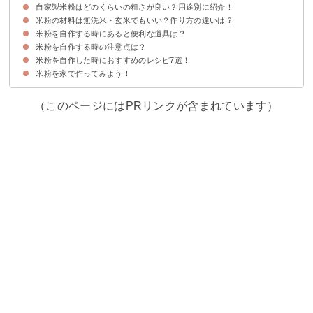
自家製米粉はどのくらいの粗さが良い？用途別に紹介！
材料
用意する道具
作り方・手順
家にミキサーなしの場合の代用品は？
米粉の材料は無洗米・玄米でもいい？作り方の違いは？
①パン・ケーキ系の生地の場合は微小粒に仕上げる
②餅・団子はほどほどの細かさで十分
③揚げ衣やクッキーは粗くてもOK
米粉を自作する時にあると便利な道具は？
無洗米だと下処理を省ける
玄米を使うと玄米粉になる
米粉を自作する時の注意点は？
①ふるい
②保存容器
③クッキングシート
④すり鉢
⑤木べらやスパチュラ
米粉を自作した時におすすめのレシピ7選！
①なるべく早く消費する
②少量ずつ作る
米粉を家で作ってみよう！
①簡単米粉蒸しパン
②米粉のみたらし団子
③米粉のういろう
④米粉うどん
⑤米粉クッキー
⑥米粉パンケーキ
⑦米粉豆乳スープ
（このページにはPRリンクが含まれています）