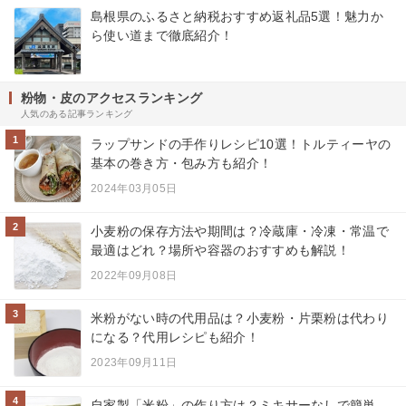
島根県のふるさと納税おすすめ返礼品5選！魅力か
ら使い道まで徹底紹介！
粉物・皮のアクセスランキング
人気のある記事ランキング
1
ラップサンドの手作りレシピ10選！トルティーヤの
基本の巻き方・包み方も紹介！
2024年03月05日
2
小麦粉の保存方法や期間は？冷蔵庫・冷凍・常温で
最適はどれ？場所や容器のおすすめも解説！
2022年09月08日
3
米粉がない時の代用品は？小麦粉・片栗粉は代わり
になる？代用レシピも紹介！
2023年09月11日
4
自家製「米粉」の作り方は？ミキサーなしで簡単