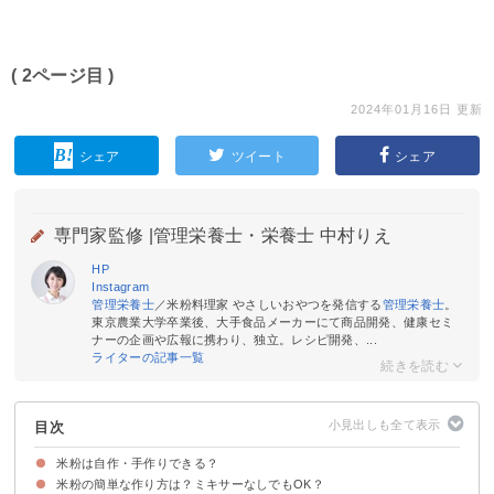
( 2ページ目 )
2024年01月16日 更新
シェア
ツイート
シェア
専門家監修 |
管理栄養士・栄養士 中村りえ
HP
Instagram
管理栄養士
／米粉料理家 やさしいおやつを発信する
管理栄養士
。
東京農業大学卒業後、大手食品メーカーにて商品開発、健康セミ
ナーの企画や広報に携わり、独立。レシピ開発、...
ライターの記事一覧
目次
米粉は自作・手作りできる？
米粉の簡単な作り方は？ミキサーなしでもOK？
そもそも米粉とは？