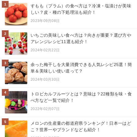
1
すもも（プラム）の食べ方は？冷凍・塩漬けが美味
しい？皮・種の下処理法も紹介！
2023年09月08日
2
いちごの美味しい食べ方は？向きが重要？選び方や
アレンジレシピ11選も紹介！
2024年02月22日
3
余った梅干しを大量消費できる人気レシピ25選！簡
単＆美味しい使い道って？
2024年03月30日
4
トロピカルフルーツとは？意味は？22種類を味・食
べ方など一覧で紹介！
2022年02月07日
5
メロンの生産量の都道府県ランキング！日本一はど
こ？世界一やブランドなども紹介！