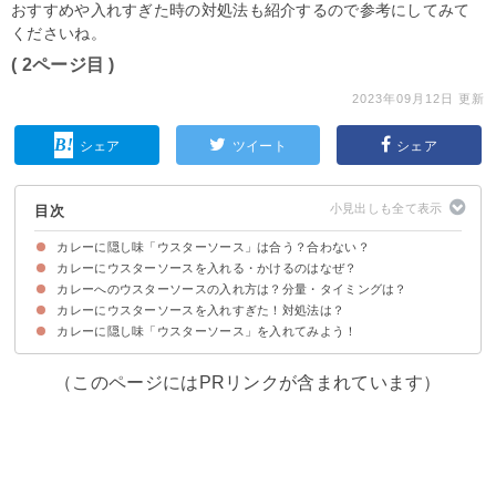
おすすめや入れすぎた時の対処法も紹介するので参考にしてみて
くださいね。
( 2ページ目 )
2023年09月12日 更新
シェア
ツイート
シェア
目次
カレーに隠し味「ウスターソース」は合う？合わない？
カレーにウスターソースを入れる・かけるのはなぜ？
カレーへのウスターソースの入れ方は？分量・タイミングは？
①カレーにコク・旨みが出る
②味に変化をつけられる
③昔のカレーはまずかった
カレーにウスターソースを入れすぎた！対処法は？
カレーの隠し味なら大さじ1杯程度入れる
カレーにかけるならひとまわし入れる
カレーに隠し味「ウスターソース」を入れてみよう！
（このページにはPRリンクが含まれています）