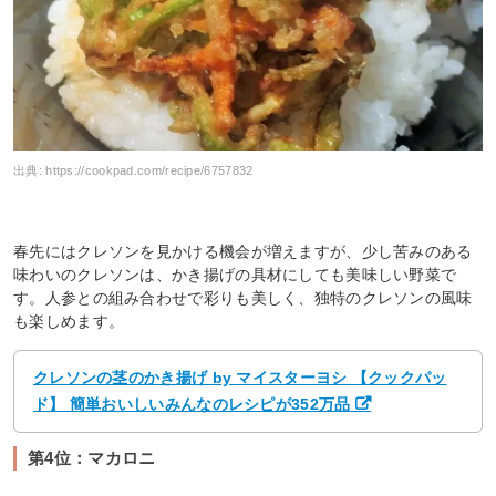
出典:
https://cookpad.com/recipe/6757832
春先にはクレソンを見かける機会が増えますが、少し苦みのある
味わいのクレソンは、かき揚げの具材にしても美味しい野菜で
す。人参との組み合わせで彩りも美しく、独特のクレソンの風味
も楽しめます。
クレソンの茎のかき揚げ by マイスターヨシ 【クックパッ
ド】 簡単おいしいみんなのレシピが352万品
第4位：マカロニ