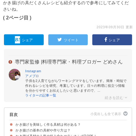
かき揚げの具だくさんレシピも紹介するので参考にしてみてくだ
さいね。
( 2ページ目 )
2023年09月30日 更新
シェア
ツイート
シェア
専門家監修 |
料理専門家・料理ブロガー どめさん
Instagram
アメブロ
子供を2人育てながらワーキングママをしています。簡単・時短で
作れるレシピを研究、考案しています。日々の料理に役立つ情報
を分かりやすくお伝えしたいと思いますので、...
ライターの記事一覧
目次
かき揚げを美味しく作る具材は何がある？
かき揚げの基本の具材や作り方は？
かき揚げ具材の人気の組み合わせランキングTOP5！
かき揚げの基本の具材
かき揚げの基本的な作り方