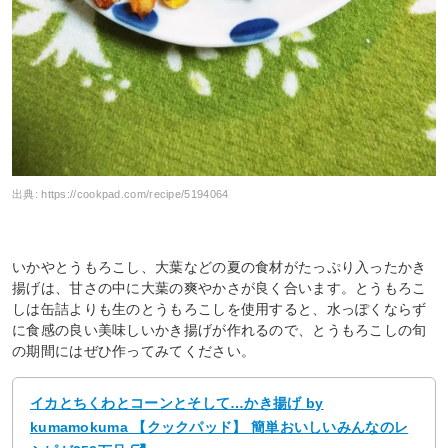
出典:
https://cookpad.com/recipe/5194064
いかやとうもろこし、大葉などの夏の食材がたっぷり入ったかき
揚げは、甘さの中に大葉の爽やかさが良く合います。とうもろこ
しは缶詰よりも生のとうもろこしを使用すると、水っぽくならず
に食感の良い美味しいかき揚げが作れるので、とうもろこしの旬
の期間にはぜひ作ってみてください。
イカとちくわとコーンとそして…かき揚げ by
kumamokuma 【クックパッド】 簡単おいしいみんなのレ