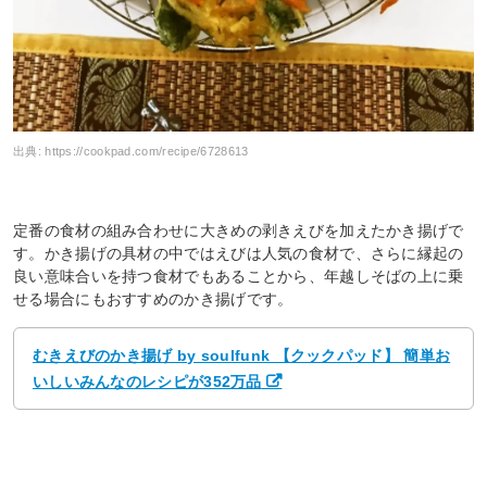
出典:
https://cookpad.com/recipe/6728613
定番の食材の組み合わせに大きめの剥きえびを加えたかき揚げで
す。かき揚げの具材の中ではえびは人気の食材で、さらに縁起の
良い意味合いを持つ食材でもあることから、年越しそばの上に乗
せる場合にもおすすめのかき揚げです。
むきえびのかき揚げ by soulfunk 【クックパッド】 簡単お
いしいみんなのレシピが352万品