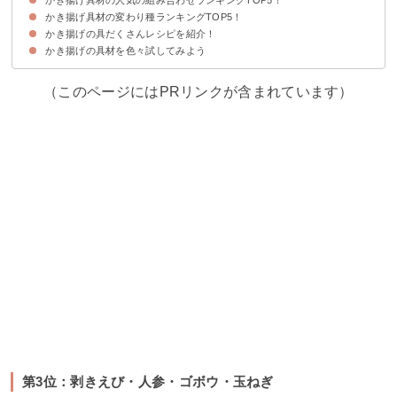
かき揚げ具材の変わり種ランキングTOP5！
第5位：玉ねぎ・いんげん・しめじ・剥きえび
第4位：ゴボウ・さつまいも・人参
第3位：剥きえび・人参・ゴボウ・玉ねぎ
第2位：とうもろこし・枝豆・玉ねぎ・南瓜・人参・ちくわ
第1位：いか・とうもろこし・ちくわ・大葉
かき揚げの具だくさんレシピを紹介！
第5位：クレソン
第4位：マカロニ
第3位：キムチ
第2位：豆苗
第1位：アボカド
かき揚げの具材を色々試してみよう
①具だくさんかき揚げ
②きすと堀川ごぼうのかき揚げ天丼
③剥きえびと野菜のかき揚げ
（このページにはPRリンクが含まれています）
第3位：剥きえび・人参・ゴボウ・玉ねぎ