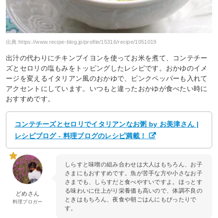
出典:
https://www.recipe-blog.jp/profile/15316/recipe/1051019
出汁の代わりにチキンブイヨンを使ってお米を煮て、コンテチー
ズとセロリの塩もみをトッピングしたレシピです。おかゆのイメ
ージを変えるイタリアン風のおかゆで、ピンクペッパーも入れて
アクセントにしています。いつもと違ったおかゆが食べたい時に
おすすめです。
コンテチーズとセロリでイタリアンなお粥 by お美津さん |
レシピブログ - 料理ブログのレシピ満載！
しらすと味噌の組み合わせは大人はもちろん、お子
さまにもおすすめです。魚が苦手な方や小さなお子
さまでも、しらすだと食べやすいですよ。ほっとす
る味わいに仕上がり栄養価も高いので、体調不良の
どめさん
ときはもちろん、夜食や朝ごはんにもぴったりで
料理ブロガー
す。