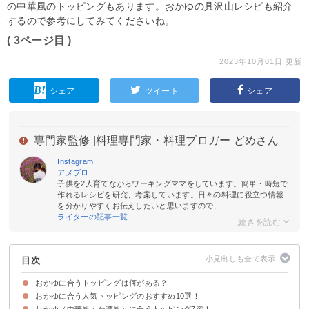
の中華風のトッピングもあります。おかゆの具沢山レシピも紹介
するので参考にしてみてくださいね。
( 3ページ目 )
2023年10月01日 更新
シェア
ツイート
シェア
専門家監修 |
料理専門家・料理ブロガー どめさん
Instagram
アメブロ
子供を2人育てながらワーキングママをしています。簡単・時短で
作れるレシピを研究、考案しています。日々の料理に役立つ情報
を分かりやすくお伝えしたいと思いますので、...
ライターの記事一覧
目次
おかゆに合うトッピングは何がある？
おかゆに合う人気トッピングのおすすめ10選！
おかゆ（中華風・台湾風）に合うトッピング7選！
①味噌と卵｜卵味噌の優しい味わいのおかゆ
②もずくと卵｜もずくと卵のおかゆ
③出汁餡｜体が温まるあんかけのおかゆ
④しらすと味噌｜しらすの味噌がゆ
⑤水菜と鶏肉｜水菜とチキンのサラダがゆ
⑥じゃがいもとミックスビーンズ｜じゃがいもとミックスビーンズのチャウ
⑦もやしとほうれん草とコチュジャン｜ナムルとコチュジャンの韓国風がゆ
⑧生ハム｜生ハムの洋風おかゆ
⑨豚肉｜豚肉のエスニックがゆ
⑩コンテチーズとセロリ｜コンテチーズとセロリのイタリア風おかゆ