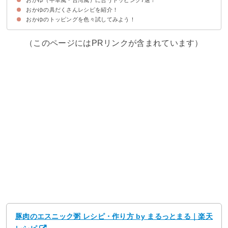
ダーがゆ
おかゆの具だくさんレシピを紹介！
①牛肉とピータンと油揚げ｜牛肉とピータンのおかゆ
②鶏もも肉｜鶏だしのおかゆ
③干しエビとピータン、ザーサイなど｜トッピングたくさんの中華風おかゆ
④焼き鳥缶とザーサイ、ねぎなど｜焼き鳥缶を使って簡単中華がゆ
⑤茹で豚｜茹で豚の中華粥
⑥しいたけやしめじなどのきのこ｜きのこの中華がゆ
⑦鶏手羽元｜手羽元の本格中華がゆ
おかゆのトッピングを色々試してみよう！
（このページにはPRリンクが含まれています）
豚肉のエスニック粥 レシピ・作り方 by まるっとまる｜楽天