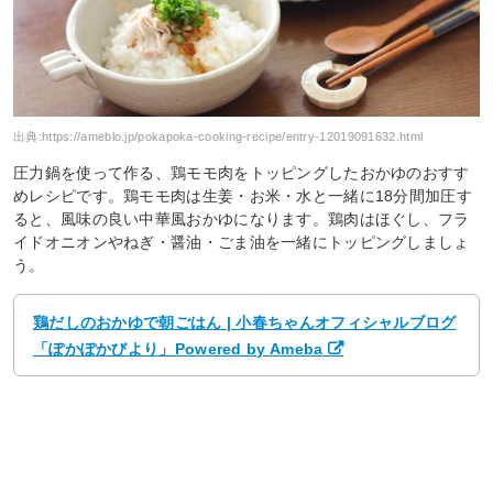
出典:
https://ameblo.jp/pokapoka-cooking-recipe/entry-12019091632.html
圧力鍋を使って作る、鶏モモ肉をトッピングしたおかゆのおすす
めレシピです。鶏モモ肉は生姜・お米・水と一緒に18分間加圧す
ると、風味の良い中華風おかゆになります。鶏肉はほぐし、フラ
イドオニオンやねぎ・醤油・ごま油を一緒にトッピングしましょ
う。
鶏だしのおかゆで朝ごはん | 小春ちゃんオフィシャルブログ
「ぽかぽかびより」Powered by Ameba