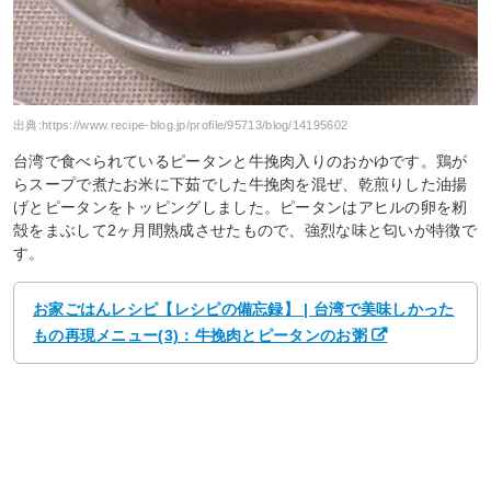
出典:
https://www.recipe-blog.jp/profile/95713/blog/14195602
台湾で食べられているピータンと牛挽肉入りのおかゆです。鶏が
らスープで煮たお米に下茹でした牛挽肉を混ぜ、乾煎りした油揚
げとピータンをトッピングしました。ピータンはアヒルの卵を籾
殻をまぶして2ヶ月間熟成させたもので、強烈な味と匂いが特徴で
す。
お家ごはんレシピ【レシピの備忘録】 | 台湾で美味しかった
もの再現メニュー(3)：牛挽肉とピータンのお粥