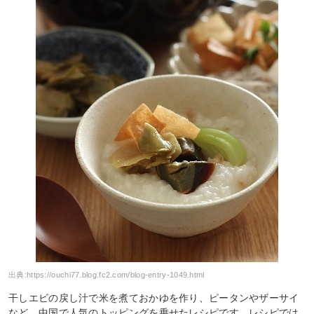
出典:
https://ouchi77.blog.fc2.com/blog-entry-1049.html
干しエビの戻し汁で米を煮ておかゆを作り、ピータンやザーサイ
など、中国で人気のトッピングを乗せたレシピです。レシピでは