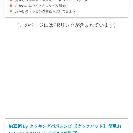
ダーがゆ
おかゆの具だくさんレシピを紹介！
①牛肉とピータンと油揚げ｜牛肉とピータンのおかゆ
②鶏もも肉｜鶏だしのおかゆ
③干しエビとピータン、ザーサイなど｜トッピングたくさんの中華風おかゆ
④焼き鳥缶とザーサイ、ねぎなど｜焼き鳥缶を使って簡単中華がゆ
⑤茹で豚｜茹で豚の中華粥
⑥しいたけやしめじなどのきのこ｜きのこの中華がゆ
⑦鶏手羽元｜手羽元の本格中華がゆ
おかゆのトッピングを色々試してみよう！
（このページにはPRリンクが含まれています）
納豆粥 by クッキングパパレシピ 【クックパッド】 簡単お