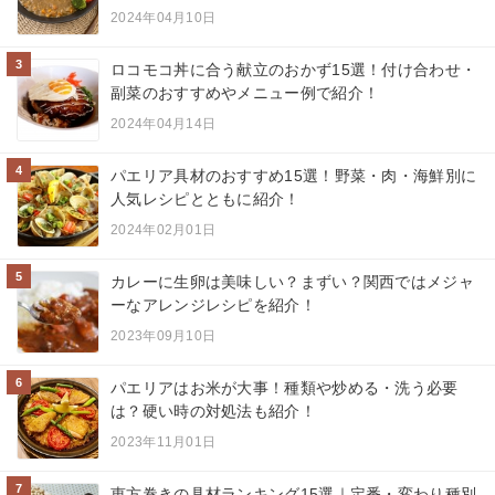
2024年04月10日
3
ロコモコ丼に合う献立のおかず15選！付け合わせ・
副菜のおすすめやメニュー例で紹介！
2024年04月14日
4
パエリア具材のおすすめ15選！野菜・肉・海鮮別に
人気レシピとともに紹介！
2024年02月01日
5
カレーに生卵は美味しい？まずい？関西ではメジャ
ーなアレンジレシピを紹介！
2023年09月10日
6
パエリアはお米が大事！種類や炒める・洗う必要
は？硬い時の対処法も紹介！
2023年11月01日
7
恵方巻きの具材ランキング15選｜定番・変わり種別