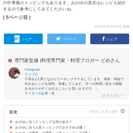
の中華風のトッピングもあります。おかゆの具沢山レシピも紹介
するので参考にしてみてくださいね。
( 5ページ目 )
2023年10月01日 更新
シェア
ツイート
シェア
専門家監修 |
料理専門家・料理ブロガー どめさん
Instagram
アメブロ
子供を2人育てながらワーキングママをしています。簡単・時短で
作れるレシピを研究、考案しています。日々の料理に役立つ情報
を分かりやすくお伝えしたいと思いますので、...
ライターの記事一覧
目次
おかゆに合うトッピングは何がある？
おかゆに合う人気トッピングのおすすめ10選！
おかゆ（中華風・台湾風）に合うトッピング7選！
①味噌と卵｜卵味噌の優しい味わいのおかゆ
②もずくと卵｜もずくと卵のおかゆ
③出汁餡｜体が温まるあんかけのおかゆ
④しらすと味噌｜しらすの味噌がゆ
⑤水菜と鶏肉｜水菜とチキンのサラダがゆ
⑥じゃがいもとミックスビーンズ｜じゃがいもとミックスビーンズのチャウ
⑦もやしとほうれん草とコチュジャン｜ナムルとコチュジャンの韓国風がゆ
⑧生ハム｜生ハムの洋風おかゆ
⑨豚肉｜豚肉のエスニックがゆ
⑩コンテチーズとセロリ｜コンテチーズとセロリのイタリア風おかゆ