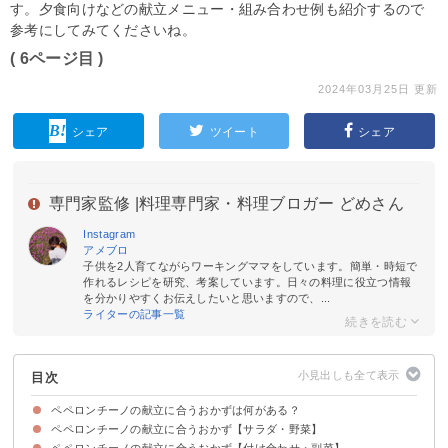
す。夕食向けなどの献立メニュー・組み合わせ例も紹介するので
参考にしてみてくださいね。
( 6ページ目 )
2024年03月25日 更新
シェア
ツイート
シェア
専門家監修 |
料理専門家・料理ブロガー どめさん
Instagram
アメブロ
子供を2人育てながらワーキングママをしています。簡単・時短で
作れるレシピを研究、考案しています。日々の料理に役立つ情報
を分かりやすくお伝えしたいと思いますので、...
ライターの記事一覧
目次
ペペロンチーノの献立に合うおかずは何がある？
ペペロンチーノの献立に合うおかず【サラダ・野菜】
ペペロンチーノの献立に合うおかず【付け合わせ・副菜】
①ベビーリーフサラダ
②海老とブロッコリーのマスタードマヨサラダ
③水菜とにんじんとしめじのサラダ
④トマトのマリネ
⑤カプレーゼ
⑥シーザーサラダ
⑦生ハムのサラダ