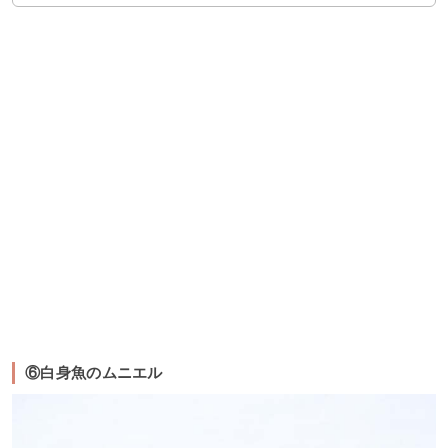
⑥白身魚のムニエル