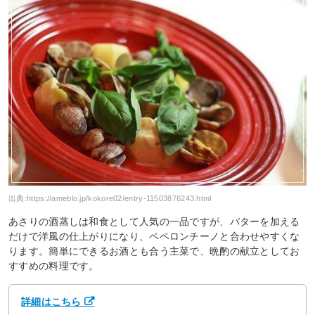
出典:
https://ameblo.jp/kokore02/entry-11503876243.html
あさりの酒蒸しは和食として人気の一品ですが、バターを加える
だけで洋風の仕上がりになり、ペペロンチーノと合わせやすくな
ります。簡単にできるお酒とも合う主菜で、晩酌の献立としてお
すすめの料理です。
詳細はこちら