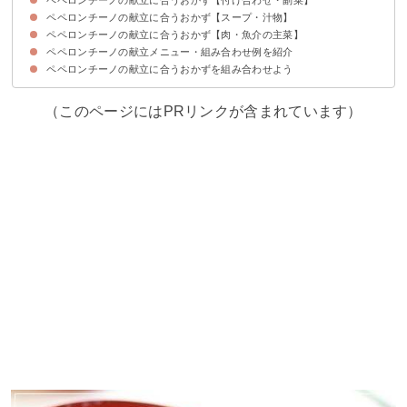
ペペロンチーノの献立に合うおかず【スープ・汁物】
①ベーコンのアスパラ巻き
②ブルスケッタ
③ホタテとサーモンのレモンカルパッチョ
④ピンチョス
⑤ポテトコロッケ
ペペロンチーノの献立に合うおかず【肉・魚介の主菜】
①ミネストローネ
②ビシソワーズ
③かぼちゃスープ
④根菜スープ
⑤ほうれん草と卵のスープ
ペペロンチーノの献立メニュー・組み合わせ例を紹介
①アクアパッツァ
②エビフリッター
③鶏肉のマカロニグラタン
④ラザニア
⑤あさりのバター酒蒸し
⑥白身魚のムニエル
⑦ガーリックチキン
⑧ミートローフ
ペペロンチーノの献立に合うおかずを組み合わせよう
献立メニュー①
献立メニュー②
献立メニュー③
（このページにはPRリンクが含まれています）