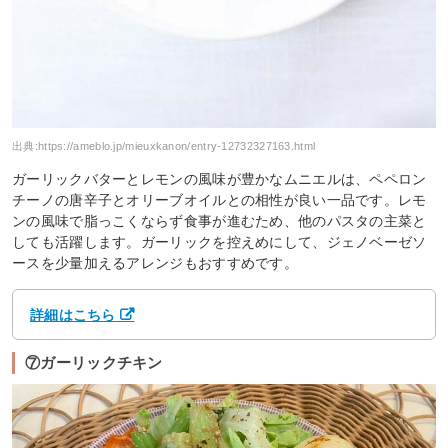
出典:
https://ameblo.jp/mieuxkanon/entry-12732327163.html
ガーリックバターとレモンの風味が豊かなムニエルは、ペペロン
チーノの唐辛子とオリーブオイルとの相性が良い一品です。レモ
ンの風味で脂っこくならず食事が進むため、他のパスタの主菜と
しても活躍します。ガーリックを控えめにして、ジェノベーゼソ
ースを少量加えるアレンジもおすすめです。
詳細はこちら
⑦ガーリックチキン