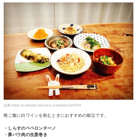
出典:
https://cookpad.com/user_kondates/104783
晩ご飯に白ワインを飲むときにおすすめの献立です。
・しらすのペペロンチーノ
・豚バラ肉の生姜巻き