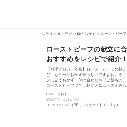
ちそう
>
食・料理
>
肉のおかず
> ローストビー
ローストビーフの献立に合
おすすめをレシピで紹介
【料理ブロガー監修】ローストビーフの献立
ど、もう一品おかずが欲しいですよね。今回
フに合うおかず・付け合わせや〈ご飯もの・
ローストビーフに合う献立メニューの組み合
( 3ページ目 )
2024年04月14日 更新
（このページにはPRリンクが含まれています）