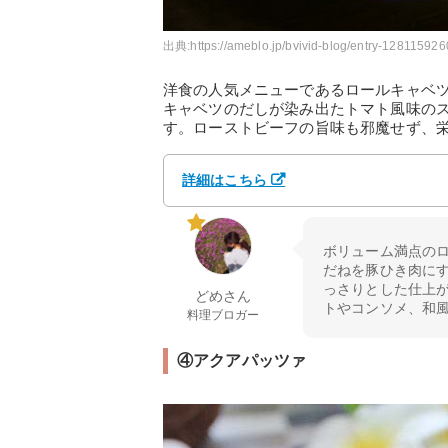
出典:
https://ameblo.jp/bvivid-blog/entry-128115926
洋食の人気メニューであるロールキャベ
キャベツのだしが染み出たトマト風味の
す。ローストビーフの旨味も邪魔せず、
詳細はこちら
ボリューム満点の
だねを豚ひき肉に
っさりとした仕上
どめさん
トやコンソメ、和
料理ブロガー
④アクアパッツァ