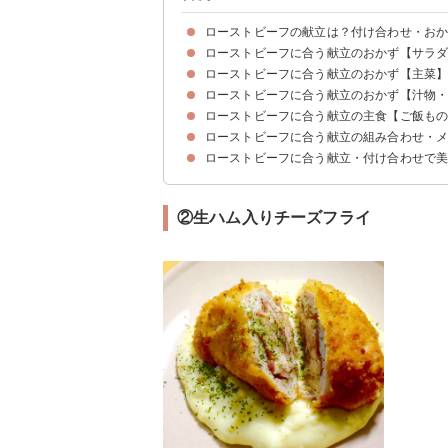
ローストビーフの献立は？付け合わせ・お
ローストビーフに合う献立のおかず【サラ
ローストビーフに合う献立のおかず【主菜
①カルパッチョサラダ
②サラダチキンの和風サラダ
③卵の和風サラダ
④ポテトサラダ
⑤トマトとほうれん草のサラダ
⑥トマトとなすのオーブン焼き
⑦エビのアヒージョ
ローストビーフに合う献立のおかず【汁物
①マカロニグラタン
②生ハム入りチーズフライ
③ロールキャベツ
④アクアパッツァ
⑤鶏もも肉のハーブグリル
⑥豚肉と玉ねぎのソテー
⑦チーズフォンデュ
ローストビーフに合う献立の主食【ご飯も
①ビシソワーズ
②洋風豚汁
③きのこと豆腐のスープ
④簡単オニオングラタンスープ
⑤レンコンの和風スープ
ローストビーフに合う献立の組み合わせ・
①パエリア
②アスパラガスのリゾット
⑤洋風混ぜ寿司
④トマトの冷製パスタ
⑤ピザ
⑥ポキ丼
ローストビーフに合う献立・付け合わせで
献立メニュー例①
献立メニュー例②
献立メニュー例③
献立メニュー例④
②生ハム入りチーズフライ