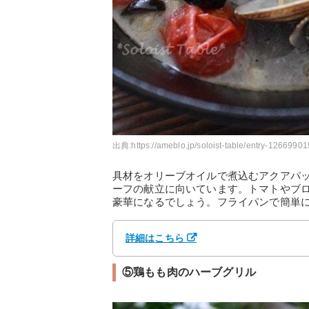
出典:
https://ameblo.jp/soloist-table/entry-1266990
具材をオリーブオイルで煮込むアクアパ
ーフの献立に向いています。トマトやブ
豪華になるでしょう。フライパンで簡単
詳細はこちら
⑤鶏もも肉のハーブグリル