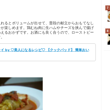
7
入れるとボリュームが出せて、普段の献立からおもてなし
ンが楽しめます。鶏むね肉に生ハムやチーズを挟んで揚げ
8
わえるおかずです。お酒にも良く合うので、ローストビー
す。
 by ♡美人になるレシピ♡ 【クックパッド】 簡単おい