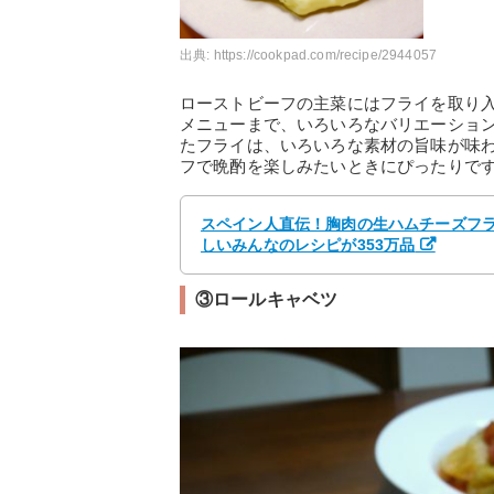
出典:
https://cookpad.com/recipe/2944057
ローストビーフの主菜にはフライを取り
メニューまで、いろいろなバリエーショ
たフライは、いろいろな素材の旨味が味
フで晩酌を楽しみたいときにぴったりで
スペイン人直伝！胸肉の生ハムチーズフライ
しいみんなのレシピが353万品
③ロールキャベツ