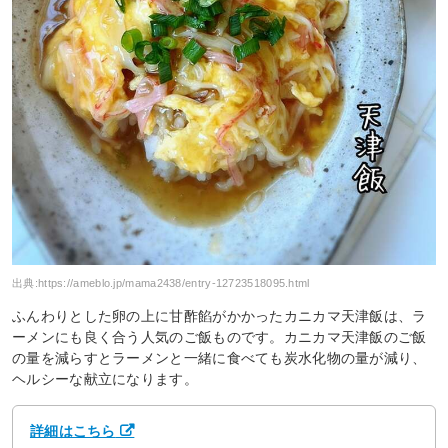
出典:
https://ameblo.jp/mama2438/entry-12723518095.html
ふんわりとした卵の上に甘酢餡がかかったカニカマ天津飯は、ラ
ーメンにも良く合う人気のご飯ものです。カニカマ天津飯のご飯
の量を減らすとラーメンと一緒に食べても炭水化物の量が減り、
ヘルシーな献立になります。
詳細はこちら