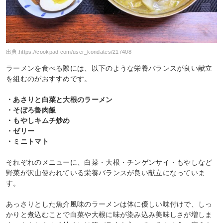
出典:
https://cookpad.com/user_kondates/217408
ラーメンを食べる際には、以下のような栄養バランスが良い献立
を組むのがおすすめです。
・あさりと白菜と大根のラーメン
・そぼろ魯肉飯
・もやしキムチ炒め
・ゼリー
・ミニトマト
それぞれのメニューに、白菜・大根・チンゲンサイ・もやしなど
野菜が沢山使われている栄養バランスが良い献立になっていま
す。
あっさりとした魚介風味のラーメンは体に優しい味付けで、しっ
かりと煮込むことで白菜や大根に味が染み込み美味しさが増しま