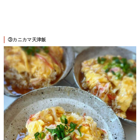
③カニカマ天津飯