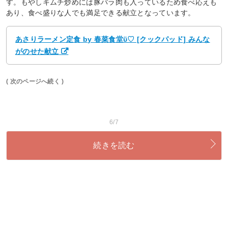
す。もやしキムチ炒めには豚バラ肉も入っているため食べ応えも
あり、食べ盛りな人でも満足できる献立となっています。
あさりラーメン定食 by 春菜食堂ϋ♡ [クックパッド] みんな
がのせた献立
( 次のページへ続く )
6/7
続きを読む