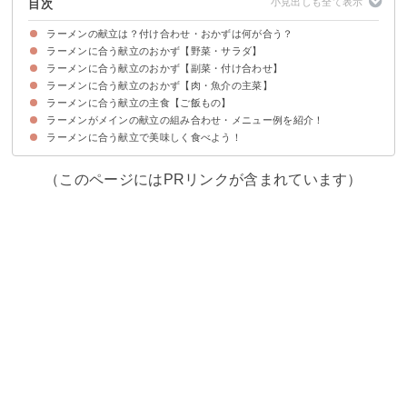
目次
ラーメンの献立は？付け合わせ・おかずは何が合う？
ラーメンに合う献立のおかず【野菜・サラダ】
ラーメンに合う献立のおかず【副菜・付け合わせ】
①中華もやしサラダ
②サラダ生春巻き
③チョレギサラダ
④キュウリとツナの梅サラダ
ラーメンに合う献立のおかず【肉・魚介の主菜】
①ナムル
②味玉
③餃子
④ニラレバ炒め
➄野菜炒め
⑥春巻き
⑦麻婆豆腐
⑧酢の物
ラーメンに合う献立の主食【ご飯もの】
①棒棒鶏
②チャーシュー
③唐揚げ
④白身魚の中華あんかけ
➄鮪と玉ねぎの中華風漬け
⑥アジの南蛮漬け
⑦チンジャオロース
⑧蒸し鶏
⑨回鍋肉
⑩エビマヨ
ラーメンがメインの献立の組み合わせ・メニュー例を紹介！
①レタスチャーハン
②梅と大葉のおにぎり
③カニカマ天津飯
ラーメンに合う献立で美味しく食べよう！
献立メニュー例①
献立メニュー例②
献立メニュー例③
（このページにはPRリンクが含まれています）