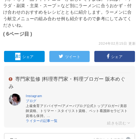
ラダ・副菜・主菜・スープ＞など別にラーメンに合うおかず・付
け合わせのおすすめをレシピとともに紹介します。ラーメンに合
う献立メニューの組み合わせ例も紹介するので参考にしてみてく
ださいね。
( 6ページ目 )
2024年02月15日 更新
シェア
ツイート
シェア
専門家監修 |
料理専門家・料理ブロガー 阪本めぐ
み
Instagram
ブログ
上級食育アドバイザー/アメーバブログ公式トップブロガー/ 美容
師資格、トリマー・スタイリスト資格、ペット看護師セラピスト
資格も保持。...
ライターの記事一覧