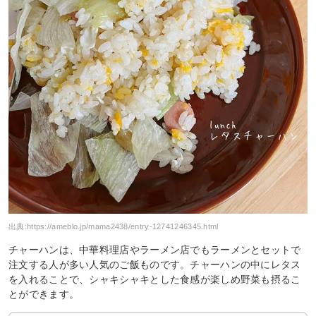
出典:
https://ameblo.jp/mama2438/entry-12741246345.html
チャーハンは、中華料理店やラーメン店でもラーメンとセットで
注文する人が多い人気のご飯ものです。チャーハンの中にレタス
を入れることで、シャキシャキとした食感が楽しめ野菜も摂るこ
とができます。