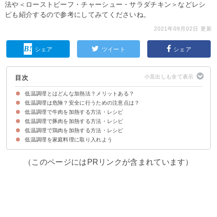
法や＜ローストビーフ・チャーシュー・サラダチキン＞などレシ
ピも紹介するので参考にしてみてくださいね。
2021年09月02日 更新
シェア
ツイート
シェア
目次
低温調理とはどんな加熱法？メリットある？
低温調理は危険？安全に行うための注意点は？
低温調理は40℃〜60℃の温度で長時間加熱する方法
低温調理を行うと肉を柔らかい状態で保つことができるメリットがある
低温調理で牛肉を加熱する方法・レシピ
①肉類は新鮮なものを使用する
②手だけでなく道具も消毒する
③肉類は規定の加熱時間を守る
低温調理で豚肉を加熱する方法・レシピ
低温調理で作るローストビーフの材料
低温調理で作るローストビーフのレシピ・手順
低温調理で鶏肉を加熱する方法・レシピ
低温調理で作るチャーシューの材料
低温調理で作るチャーシューのレシピ・手順
低温調理を家庭料理に取り入れよう
低温調理で作るサラダチキンの材料
低温調理で作るサラダチキンのレシピ・手順
（このページにはPRリンクが含まれています）