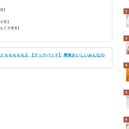
菜系】
2
】
かず系】
飯など主食系】
3
 ともももももえ 【クックパッド】 簡単おいしいみんなの
4
5
6