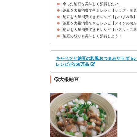
余った納豆を美味しく消費したい…
納豆を大量消費できるレシピ【サラダ・副
納豆を大量消費できるレシピ【おつまみ系
①納豆油揚げ
②卵焼き
③玉ねぎ納豆ツナサラダ
④キャベツと納豆の和風サラダ
⑤大根納豆
⑥レンコンとツナと納豆のサラダ
⑦豆腐とほうれん草の納豆チーズ焼き
⑧梅きゅうり納豆
⑨つるむらさきと納豆のネバネバあえ
納豆を大量消費できるレシピ【メインのお
①チヂミ
②納豆焼き
③厚揚げの納豆チーズ
④春巻き
⑤ピーマンの納豆キムチ詰め
⑥油揚げおつまみピザ
⑦納豆椎茸
納豆を大量消費できるレシピ【パスタ・ご
①納豆オムレツ
②唐揚げ
③納豆とニラの天ぷら
④納豆餃子
納豆の残りも美味しく消費しよう！
①納豆トースト
②納豆のバター醤油パスタ
③豆腐納豆キムチグラタン
④アボカド納豆丼
⑤ピリ辛ひき肉納豆丼
⑥納豆チャーハン
⑦納豆うどん
キャベツと納豆の和風おつまみサラダ by
レシピが358万品
⑤大根納豆