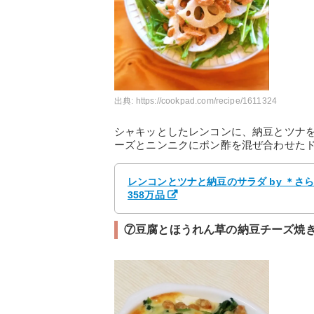
出典:
https://cookpad.com/recipe/1611324
シャキッとしたレンコンに、納豆とツナ
ーズとニンニクにポン酢を混ぜ合わせた
レンコンとツナと納豆のサラダ by ＊さ
358万品
⑦豆腐とほうれん草の納豆チーズ焼