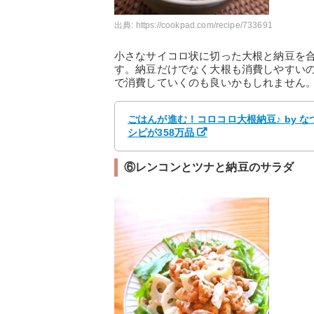
出典:
https://cookpad.com/recipe/733691
小さなサイコロ状に切った大根と納豆を
す。納豆だけでなく大根も消費しやすい
で消費していくのも良いかもしれません
ごはんが進む！コロコロ大根納豆♪ by 
シピが358万品
⑥レンコンとツナと納豆のサラダ