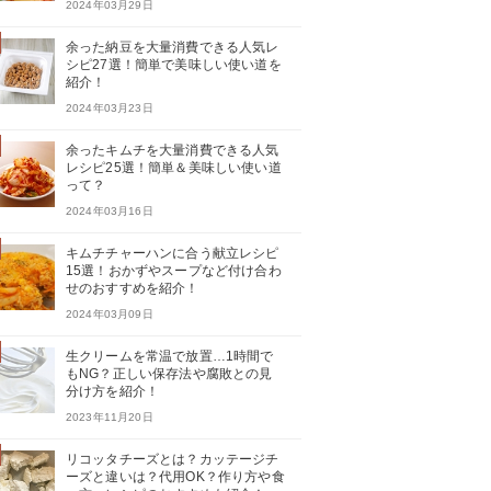
2024年03月29日
余った納豆を大量消費できる人気レ
シピ27選！簡単で美味しい使い道を
紹介！
2024年03月23日
余ったキムチを大量消費できる人気
レシピ25選！簡単＆美味しい使い道
って？
2024年03月16日
キムチチャーハンに合う献立レシピ
15選！おかずやスープなど付け合わ
せのおすすめを紹介！
2024年03月09日
生クリームを常温で放置…1時間で
もNG？正しい保存法や腐敗との見
分け方を紹介！
2023年11月20日
リコッタチーズとは？カッテージチ
ーズと違いは？代用OK？作り方や食