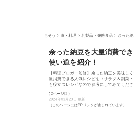
ちそう
>
食・料理
>
乳製品・発酵食品
> 余った
余った納豆を大量消費でき
使い道を紹介！
【料理ブロガー監修】余った納豆を美味しく
量消費できる人気レシピを〈サラダ＆副菜・
も役立つレシピなので参考にしてみてくださ
( 2ページ目 )
2024年03月23日 更新
（このページにはPRリンクが含まれています）