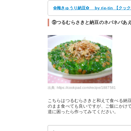
✿梅きゅうり納豆✿ by rie-tin 【
⑨つるむらさきと納豆のネバネバあ
出典:
https://cookpad.com/recipe/1887581
こちらはつるむらさきと和えて食べる納
のまま食べても良いですが、ご飯にかけ
道に困ったら作ってみてください。