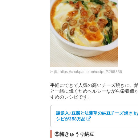
出典:
https://cookpad.com/recipe/3268836
手軽にできて人気の高いチーズ焼きに、
と一緒に焼くためヘルシーながら栄養価
すめのレシピです。
話題入♪豆腐と法蓮草の納豆チーズ焼き b
シピが358万品
⑧梅きゅうり納豆