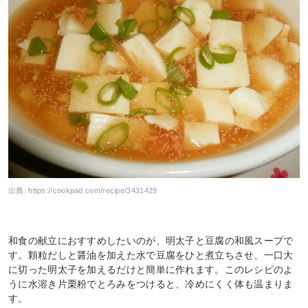
出典:
https://cookpad.com/recipe/3431429
和食の献立におすすめしたいのが、明太子と豆腐の和風スープで
す。顆粒だしと醤油を加えた水で豆腐をひと煮立ちさせ、一口大
に切った明太子を加えるだけと簡単に作れます。このレシピのよ
うに水溶き片栗粉でとろみをつけると、冷めにくく体も温まりま
す。