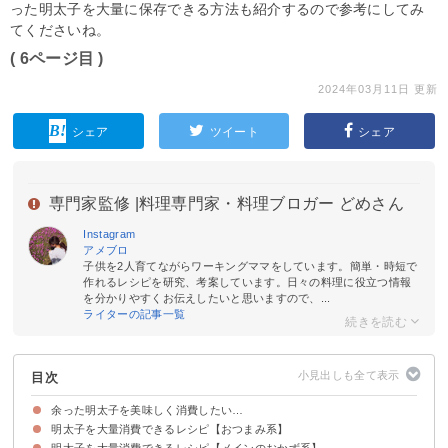
った明太子を大量に保存できる方法も紹介するので参考にしてみ
てくださいね。
( 6ページ目 )
2024年03月11日 更新
シェア
ツイート
シェア
専門家監修 |
料理専門家・料理ブロガー どめさん
Instagram
アメブロ
子供を2人育てながらワーキングママをしています。簡単・時短で
作れるレシピを研究、考案しています。日々の料理に役立つ情報
を分かりやすくお伝えしたいと思いますので、...
ライターの記事一覧
目次
余った明太子を美味しく消費したい…
明太子を大量消費できるレシピ【おつまみ系】
明太子を大量消費できるレシピ【メインのおかず系】
①明太子とピーマンの炒め物
②にんじんの明太子和え
③ナスの明太子クリームチーズ和え
④明太子とキャベツのコールスロー
⑤じゃがいもの明太子マヨネーズ
⑥明太子と大根のサラダ
⑦明太子入り卵焼き