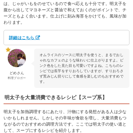
は、じゃがいもをのせているので食べ応えも十分です。明太子を
腹から出してマヨネーズと醤油で和えておくのがポイントで、チ
ーズともよく合います。仕上げに刻み海苔をかけても、風味が加
わります。
詳細はこちら
オムライスのソースに明太子を使うと、まるでおし
ゃれなカフェのような味わいに仕上がりますよ。ピ
ンク色をした見た目も可愛いですよね。こちらのレ
シピでは長芋をすりおろしていますが、すりおろさ
どめさん
ず荒みじん切りにして食感を楽しむのもおすすめで
料理ブロガー
す。
明太子を大量消費できるレシピ【スープ系】
明太子を加熱調理するにあたり、汁物にする発想がある人は少な
いかもしれません。しかしその辛味が食欲を増し、大量消費もつ
ながるのでおすすめの調理方法です。ここでは明太子の使い道と
して、スープにするレシピを紹介します。