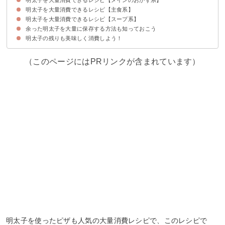
明太子を大量消費できるレシピ【主食系】
①豚肉と大根の明太子炒め
②明太子とホタテのグラタン
③ささみの明太子チーズ焼き
④明太子のチキンロール
⑤いわし明太子
⑥ささみの明太子フライ
⑦タラの味噌明太子焼き
明太子を大量消費できるレシピ【スープ系】
①パスタ
②オムライス
③明太子のお好み焼き
④明太子うどん
⑤明太子ごはん
⑥炊き込みご飯
⑦チャーハン
⑧明太子ピザ
余った明太子を大量に保存する方法も知っておこう
①明太子と豆腐のスープ
②明太子ミルクスープ
③明太子のみぞれ汁
明太子の残りも美味しく消費しよう！
（このページにはPRリンクが含まれています）
明太子を使ったピザも人気の大量消費レシピで、このレシピで