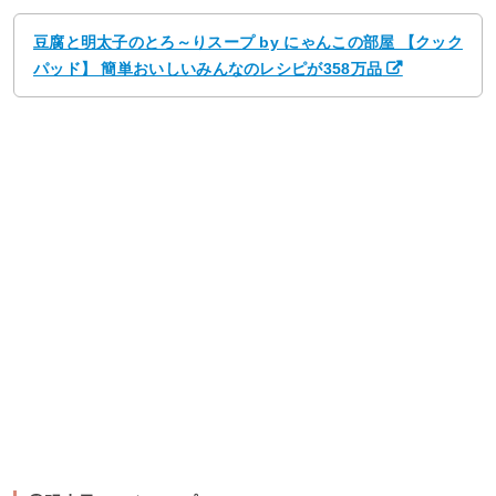
豆腐と明太子のとろ～りスープ by にゃんこの部屋 【クック
パッド】 簡単おいしいみんなのレシピが358万品