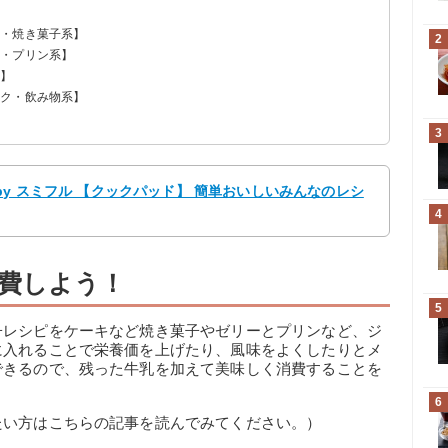
キ・焼き菓子系】
2
ー・プリン系】
系】
ンク・飲み物系】
3
by スミフル 【クックパッド】 簡単おいしいみんなのレシ
4
費しよう！
5
子レシピをケーキなど焼き菓子やゼリーとプリンなど、ジ
に入れることで栄養価を上げたり、風味をよくしたりとメ
できるので、残った牛乳を加えて美味しく消費することを
6
たい方はこちらの記事を読んでみてください。）