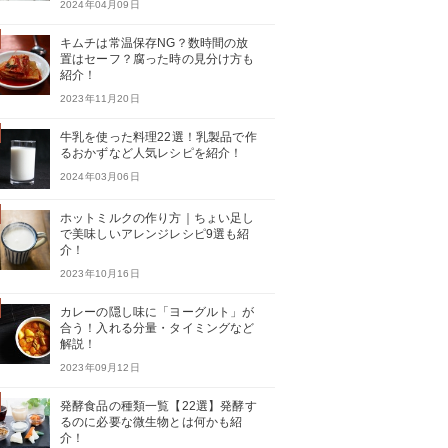
2024年04月09日
キムチは常温保存NG？数時間の放
置はセーフ？腐った時の見分け方も
紹介！
2023年11月20日
牛乳を使った料理22選！乳製品で作
るおかずなど人気レシピを紹介！
2024年03月06日
ホットミルクの作り方｜ちょい足し
で美味しいアレンジレシピ9選も紹
介！
2023年10月16日
カレーの隠し味に「ヨーグルト」が
合う！入れる分量・タイミングなど
解説！
2023年09月12日
発酵食品の種類一覧【22選】発酵す
るのに必要な微生物とは何かも紹
介！