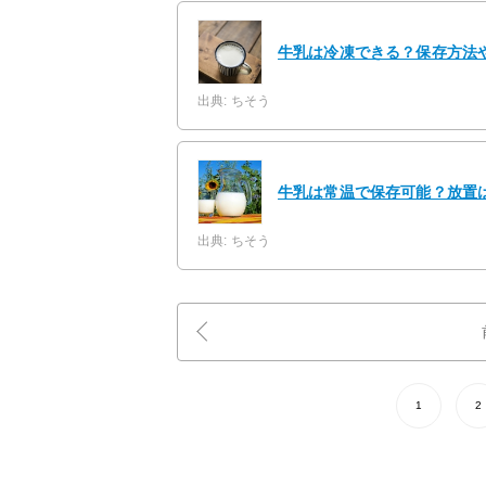
牛乳は冷凍できる？保存方法
出典: ちそう
牛乳は常温で保存可能？放置
出典: ちそう
1
2