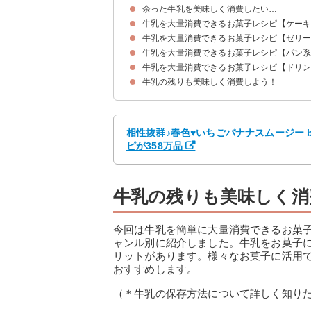
余った牛乳を美味しく消費したい…
牛乳を大量消費できるお菓子レシピ【ケー
牛乳を大量消費できるお菓子レシピ【ゼリ
①パウンドケーキ
②スイートポテト
③クッキー
④カヌレ
牛乳を大量消費できるお菓子レシピ【パン
①レアチーズケーキ
②牛乳プリン
③ティラミス
④ババロア
⑤ブラマンジェ
牛乳を大量消費できるお菓子レシピ【ドリ
①すぐできるフレンチトースト
②蒸しパン
③牛乳食パン
④メープルミルクパン
牛乳の残りも美味しく消費しよう！
①タピオカミルクティー
②ヨーグルト風ドリンク
③カフェオレ
④スムージー
相性抜群♪春色♥いちごバナナスムージー 
ピが358万品
牛乳の残りも美味しく消
今回は牛乳を簡単に大量消費できるお菓
ャンル別に紹介しました。牛乳をお菓子
リットがあります。様々なお菓子に活用
おすすめします。
（＊牛乳の保存方法について詳しく知り