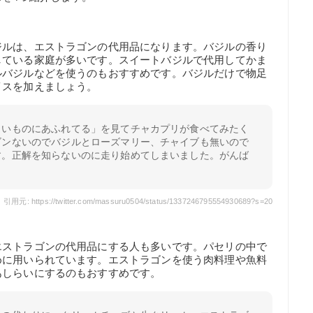
ジルは、エストラゴンの代用品になります。バジルの香り
している家庭が多いです。スイートバジルで代用してかま
ルバジルなどを使うのもおすすめです。バジルだけで物足
イスを加えましょう。
しいものにあふれてる」を見てチャカプリが食べてみたく
ゴンないのでバジルとローズマリー、チャイブも無いので
す。正解を知らないのに走り始めてしまいました。がんば
引用元: https://twitter.com/massuru0504/status/1337246795554930689?s=20
エストラゴンの代用品にする人も多いです。パセリの中で
めに用いられています。エストラゴンを使う肉料理や魚料
あしらいにするのもおすすめです。