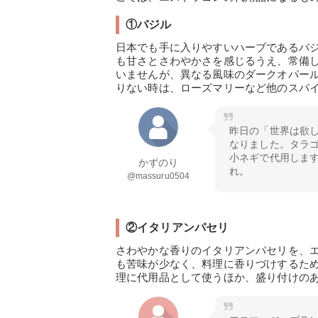
①バジル
日本でも手に入りやすいハーブであるバ
も甘さとさわやかさを感じるうえ、常備
いませんが、異なる風味のダークオパー
りない時は、ローズマリーなど他のスパ
昨日の「世界は欲
なりました。タラ
小ネギで代用しま
かずのり
れ。
@massuru0504
②イタリアンパセリ
さわやかな香りのイタリアンパセリを、
も苦味が少なく、料理に香りづけするた
理に代用品として使うほか、盛り付けの