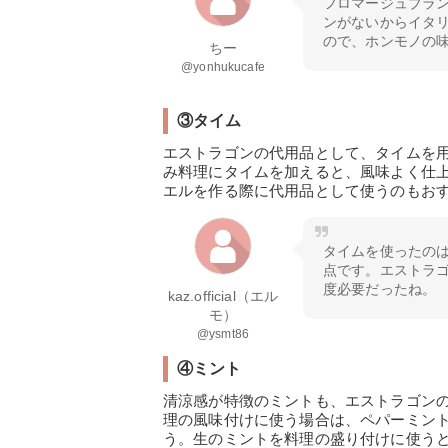
フロマージュブラ
ンがないからイタ
ので、ホンモノの
ちー
@yonhukucafe
③タイム
エストラゴンの代用品として、タイムを
み料理にタイムを加えると、風味よく仕
エルを作る際に代用品として使うのもお
タイムを使ったの
点です。エストラ
度必要だったね。
kaz.official（エル
モ）
@ysmt86
④ミント
清涼感が特徴のミントも、エストラゴン
理の風味付けに使う場合は、ペパーミン
う。生のミントを料理の盛り付けに使う