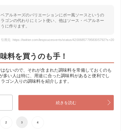
・ベアルネーズのバリエーションにポー風ソースというの
トラゴンの代わりにミント使い、他はソース・ベアルネー
ように作ります。
引用元: https://twitter.com/lespoucesverts/status/420068577958305792?s=20
味料を買うのも手！
ではないので、それが含まれた調味料を常備しておくのも
会が多い人は特に、用途に合った調味料があると便利でし
トラゴン入りの調味料を紹介します。
続きを読む
2
3
4