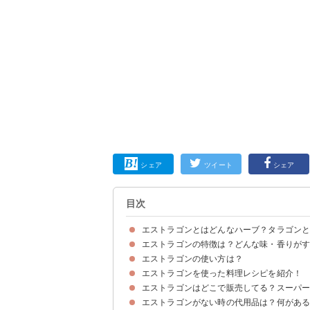
シェア
ツイート
シェア
目次
エストラゴンとはどんなハーブ？タラゴン
エストラゴンの特徴は？どんな味・香りが
エストラゴンは古代ギリシャで薬草として使われ
エストラゴンの中では「フレンチエストラゴン」
エストラゴンとタラゴンの違いは「フランス語か
エストラゴンの使い方は？
エストラゴンの味わい・香りの特徴
エストラゴンの効果・効能
エストラゴンを使った料理レシピを紹介！
エストラゴンは肉の臭みを消す
エストラゴンは香辛料・ソースとして料理のアク
エストラゴンはどこで販売してる？スーパ
①アボカドとエビの前菜エストラゴンソース
②エストラゴンが香るにんじんのポタージュ
③リブステーキのエストラゴンソース
エストラゴンがない時の代用品は？何があ
エストラゴンを販売している店・場所