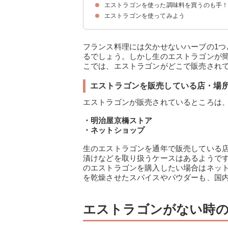
エストラゴンを使った調味料を買うのも手
①バジル
②イタリアンパセリ
③タイム
④ミント
エストラゴンを使ってみよう
①エストラゴンビネガー
②エストラゴンソース
フランス料理には欠かせないハーブの1
るでしょう。しかし生のエストラゴンが
こでは、エストラゴンがどこで販売され
エストラゴンを販売している店・場
エストラゴンが販売されているところは
・明治屋京橋ストア
・ネットショップ
生のエストラゴンを通年で販売している
漬けなどを取り扱うケースはあるようで
のエストラゴンを購入したい場合はネッ
を乾燥させたスパイスやパウダーも、国
エストラゴンがない時の