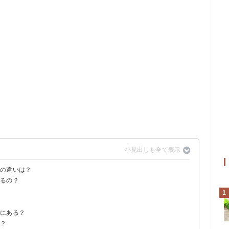
との違いは？
するの？
ていたハーブの一種
が主流
英語か」のみ
1
セントになる
ーにある？
る？