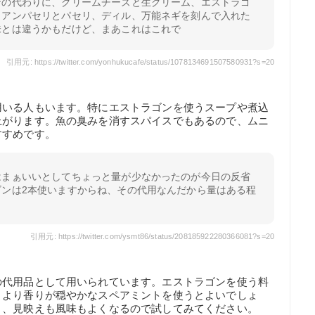
ンの代わりに、クリームチーズと生クリーム、エストラゴ
リアンパセリとパセリ、ディル、万能ネギを刻んで入れた
味とは違うかもだけど、まあこれはこれで
引用元: https://twitter.com/yonhukucafe/status/1078134691507580931?s=20
用いる人もいます。特にエストラゴンを使うスープや煮込
上がります。魚の臭みを消すスパイスでもあるので、ムニ
すすめです。
はまぁいいとしてちょっと量が少なかったのが今日の反省
ゴンは2本使いますからね、その代用なんだから量はある程
引用元: https://twitter.com/ysmt86/status/208185922280366081?s=20
の代用品として用いられています。エストラゴンを使う料
トより香りが穏やかなスペアミントを使うとよいでしょ
と、見映えも風味もよくなるので試してみてください。