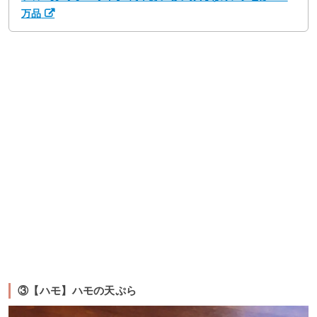
万品
③【ハモ】ハモの天ぷら