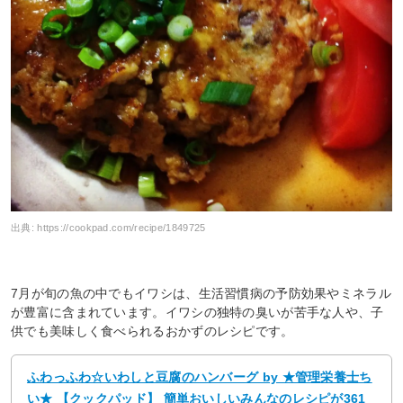
出典:
https://cookpad.com/recipe/1849725
7月が旬の魚の中でもイワシは、生活習慣病の予防効果やミネラル
が豊富に含まれています。イワシの独特の臭いが苦手な人や、子
供でも美味しく食べられるおかずのレシピです。
ふわっふわ☆いわしと豆腐のハンバーグ by ★管理栄養士ち
い★ 【クックパッド】 簡単おいしいみんなのレシピが361