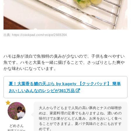
出典:
https://cookpad.com/recipe/2669264
ハモは身が淡白で魚独特の臭みが少ないので、子供も食べやすい
魚です。ハモと大葉を一緒に揚げることで、さっぱりとした爽や
かな味わいになっています。
夏！大葉香る鱧の天ぷら by kagety 【クックパッド】 簡単
おいしいみんなのレシピが361万品
大人から子どもまで人気の高い豚肉とナスの味噌炒
めは、家庭料理の定番でもありますよね。濃いめの
味付けでお箸がどんどん進み、お米をおいしく食べ
ることができますよ。夏バテ気味のときにもおすす
どめさん
めです。
料理ブロガー