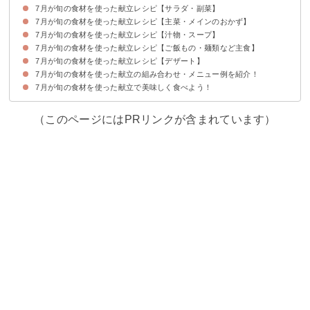
7月が旬の食材を使った献立レシピ【サラダ・副菜】
7月が旬・食べ頃の食材は何がある？
7月が旬の食材を使った献立レシピ【主菜・メインのおかず】
①【ゴーヤ】ゴーヤとツナのサラダ
②【きゅうり】きゅうりの和え物
③【真アジ】真アジのカルパッチョ
④【オクラ】オクラと梅干しの和え物
7月が旬の食材を使った献立レシピ【汁物・スープ】
①【ナス】豚肉とナスの味噌炒め
②【イワシ】イワシと豆腐のハンバーグ
③【ハモ】ハモの天ぷら
7月が旬の食材を使った献立レシピ【ご飯もの・麺類など主食】
①【トビウオ】トビウオの団子汁
②【ナス】ナスの味噌汁
③【とうもろこし】コーンスープ
7月が旬の食材を使った献立レシピ【デザート】
①【穴子】穴子の蒲焼丼
②【桃】桃と生ハムの冷製パスタ
③【とうもろこし】とうもろこしご飯
7月が旬の食材を使った献立の組み合わせ・メニュー例を紹介！
①【ラズベリー】ラズベリーとチョコムースのホールケーキ
②【さくらんぼ】さくらんぼのヨーグルトアイス
③【ブルーベリー】ブルーベリーとクリームチーズのマフィン
④【マンゴー】マンゴープリン
7月が旬の食材を使った献立で美味しく食べよう！
献立メニュー例①〜さっぱりとした味わいの献立～
献立メニュー例②〜和食～
献立メニュー例③〜夕飯～
（このページにはPRリンクが含まれています）