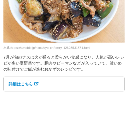
出典:
https://ameblo.jp/himahiyo-ch/entry-12623531871.html
7月が旬のナスは火が通ると柔らかい食感になり、人気が高いレシ
ピが多い夏野菜です。豚肉やピーマンなどが入っていて、濃いめ
の味付けでご飯が進むおかずのレシピです。
詳細はこちら