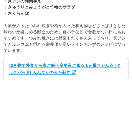
・真アジの梅肉和え
・きゅうりとみょうがと竹輪のサラダ
・さくらんぼ
大葉が入ったつみれ焼きや梅が入った和え物などさっぱりとした
味わいが楽しめる献立のため、夏バテなどで食欲がない日にもお
すすめです。つみれ焼きには野菜もたくさん入っており、真アジ
でカルシウムも摂れる栄養価が高いメインおかずのレシピになっ
ています。
頂き物で外食から家ご飯へ変更夜ご飯☆ by 母ちゃん☆ [ク
ックパッド] みんながのせた献立