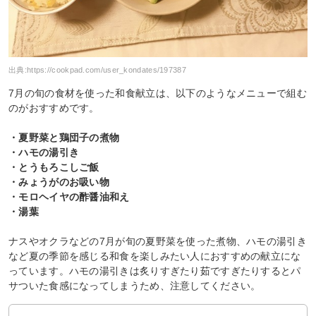
出典:
https://cookpad.com/user_kondates/197387
7月の旬の食材を使った和食献立は、以下のようなメニューで組む
のがおすすめです。
・夏野菜と鶏団子の煮物
・ハモの湯引き
・とうもろこしご飯
・みょうがのお吸い物
・モロヘイヤの酢醤油和え
・湯葉
ナスやオクラなどの7月が旬の夏野菜を使った煮物、ハモの湯引き
など夏の季節を感じる和食を楽しみたい人におすすめの献立にな
っています。ハモの湯引きは炙りすぎたり茹ですぎたりするとパ
サついた食感になってしまうため、注意してください。