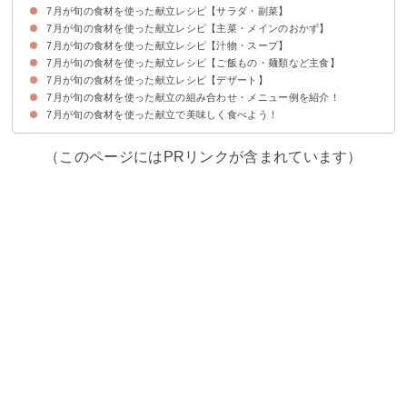
7月が旬の食材を使った献立レシピ【サラダ・副菜】
7月が旬・食べ頃の食材は何がある？
7月が旬の食材を使った献立レシピ【主菜・メインのおかず】
①【ゴーヤ】ゴーヤとツナのサラダ
②【きゅうり】きゅうりの和え物
③【真アジ】真アジのカルパッチョ
④【オクラ】オクラと梅干しの和え物
7月が旬の食材を使った献立レシピ【汁物・スープ】
①【ナス】豚肉とナスの味噌炒め
②【イワシ】イワシと豆腐のハンバーグ
③【ハモ】ハモの天ぷら
7月が旬の食材を使った献立レシピ【ご飯もの・麺類など主食】
①【トビウオ】トビウオの団子汁
②【ナス】ナスの味噌汁
③【とうもろこし】コーンスープ
7月が旬の食材を使った献立レシピ【デザート】
①【穴子】穴子の蒲焼丼
②【桃】桃と生ハムの冷製パスタ
③【とうもろこし】とうもろこしご飯
7月が旬の食材を使った献立の組み合わせ・メニュー例を紹介！
①【ラズベリー】ラズベリーとチョコムースのホールケーキ
②【さくらんぼ】さくらんぼのヨーグルトアイス
③【ブルーベリー】ブルーベリーとクリームチーズのマフィン
④【マンゴー】マンゴープリン
7月が旬の食材を使った献立で美味しく食べよう！
献立メニュー例①〜さっぱりとした味わいの献立～
献立メニュー例②〜和食～
献立メニュー例③〜夕飯～
（このページにはPRリンクが含まれています）