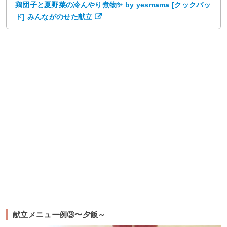
鶏団子と夏野菜の冷んやり煮物✨ by yesmama [クックパッ
ド] みんながのせた献立
献立メニュー例③〜夕飯～