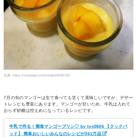
出典:
https://cookpad.com/recipe/4645134
7月の旬のマンゴーは生で食べても甘くて美味しいですが、デザー
トレシピも豊富にあります。マンゴーが甘いため、牛乳は入れて
おらず砂糖は控えめになっているレシピです。
牛乳で作る！簡単マンゴープリン♡ by tys0606 【クックパ
ッド】 簡単おいしいみんなのレシピが361万品