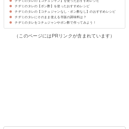
チヂミのタレの【コチュジャン】を使ったおすすめレシピ
チヂミのタレの【ポン酢】を使ったおすすめレシピ
チヂミのプロ風本格タレ｜コチュジャン×砂糖
チヂミの甘辛タレ｜コチュジャン×はちみつ
チヂミのごま油タレ｜コチュジャン×ごま油
チヂミのラー油タレ｜コチュジャン×ラー油
チヂミのマヨネーズタレ｜コチュジャン×マヨネーズ
チヂミのタレの【コチュジャンなし・ポン酢なし】のおすすめレシピ
チヂミのさっぱりタレ｜ポン酢×ごま油
チヂミの香味タレ｜ポン酢×ネギ
チヂミのピリ辛タレ｜ポン酢×豆板醤
チヂミのタレにそのまま使える市販の調味料は？
コチュジャン・ポン酢なしタレ｜マヨネーズ×醤油
チヂミのタレをコチュジャンやポン酢で作ってみよう！
①チヂミのタレ【おたふくソース】
②チヂミのタレ【ユウキ食品】
③チヂミのタレ（さっぱり醤油味）【ユウキ食品】
④自家製チヂミのタレ【でりかおんどる】
（このページにはPRリンクが含まれています）