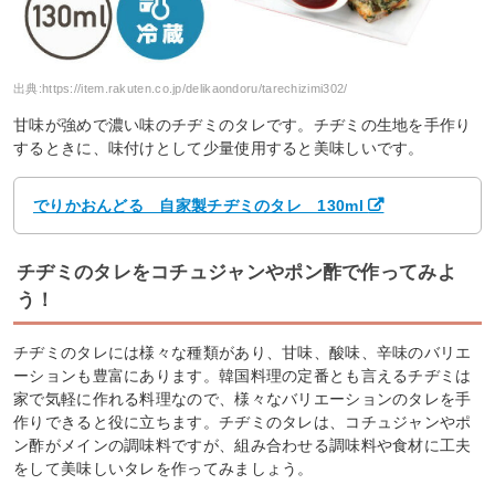
出典:
https://item.rakuten.co.jp/delikaondoru/tarechizimi302/
甘味が強めで濃い味のチヂミのタレです。チヂミの生地を手作り
するときに、味付けとして少量使用すると美味しいです。
でりかおんどる 自家製チヂミのタレ 130ml
チヂミのタレをコチュジャンやポン酢で作ってみよ
う！
チヂミのタレには様々な種類があり、甘味、酸味、辛味のバリエ
ーションも豊富にあります。韓国料理の定番とも言えるチヂミは
家で気軽に作れる料理なので、様々なバリエーションのタレを手
作りできると役に立ちます。チヂミのタレは、コチュジャンやポ
ン酢がメインの調味料ですが、組み合わせる調味料や食材に工夫
をして美味しいタレを作ってみましょう。