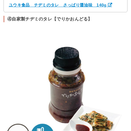
ユウキ食品 チヂミのタレ さっぱり醤油味 140g
④自家製チヂミのタレ【でりかおんどる】