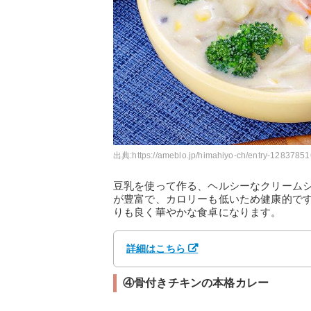
出典:
https://ameblo.jp/himahiyo-ch/entry-12837851
豆乳を使って作る、ヘルシーなクリーム
が豊富で、カロリーも低いため健康的で
りも良く華やかな食卓になります。
詳細はこちら
④骨付きチキンの本格カレー