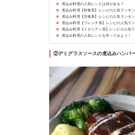
煮込み料理の人気レシピは何がある？
煮込み料理【和食系】レシピの人気ランキン
煮込み料理【洋食系】レシピの人気ランキン
①殿堂入りバター味噌肉じゃが
②炊飯器で作れる大根と手羽先の煮物
③作り置きに豚の角煮
④和風煮込みハンバーグ
⑤定番の肉じゃが
⑥和風ロールキャベツ
⑦和風カレー煮込みうどん
⑧付け合わせに使える大根の煮物
⑨圧力鍋でいわしの梅煮
⑩おつまみにぴったりホルモンのどて煮
⑪炊飯器でほったらかしおでん
⑫おつまみにぴったりのホルモン煮込み
⑬簡単作り置き牛肉のしぐれ煮
⑭野菜たっぷりモツ鍋
⑮キャベツと豚肉の白だし煮
⑯大根の和風カレー
⑰イカと大根の煮物
煮込み料理【フレンチ系】レシピの人気ラン
①王道の簡単本格ビーフシチュー
②デミグラスソースの煮込みハンバーグ
③クリームシチュー
④骨付きチキンの本格カレー
⑤トマト缶のロールキャベツ
⑥豚肉と白菜のトマト煮込み
⑦豚肉のウイスキー煮込み
⑧ヨーグルトとバターのチキンカレー
⑨白身魚のトマト煮込み
⑩鶏肉のクリーム煮
⑪ビーフストロガノフ
⑫野菜のクリームシチュー
⑬キャンプで食べたい鶏肉のトマト煮込み
⑭魚のココナッツカレー
⑮牛肉と野菜のトマト煮込み
⑯豚肉のビール煮
⑰豚肉と白菜のクリーム煮
煮込み料理【イタリアン系】レシピの人気ラ
①じゃがいもと人参の簡単ポトフ
②フレンチの定番ラタトゥイユ
③パーティーにぴったりのブイヤベース
④おもてなしに最適なブフ・ブルギニョン
⑤オリーブオイルとバターのフリカッセ
⑥ほったらかし塩豚風ポトフ
⑦ウインナーのラタトゥイユ
⑧ブイヤベースのリゾット
⑨牛肉のフリカッセ
⑩鶏肉のノルマンディ風煮込み
煮込み料理の人気レシピを作ってみよう！
①鶏肉と赤ワインのカチャトーラ
②スペッツァティーノ
③初心者におすすめのミネストローネ
④おもてなしに使えるカポナータ
⑤フィレンツェ風のグリンピース煮込み
⑥アスパラガスのクレマ
⑦豆乳とベーコンのリゾット
⑧鶏肉のカポナータ
⑨イタリア野菜のトマト煮込み
⑩渡り蟹のチーズリゾット
⑪牛肉のカポナータ
②デミグラスソースの煮込みハンバ