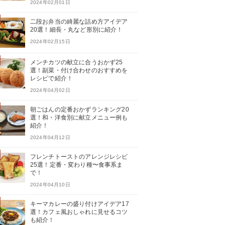
2024年02月01日
二段お弁当の綺麗な詰め方アイデア
20選！細長・丸など形別に紹介！
2024年02月15日
メンチカツの献立に合うおかず25
選！副菜・付け合わせのおすすめを
レシピで紹介！
2024年04月02日
朝ごはんの定番おかずランキング20
選！和・洋食別に献立メニュー例も
紹介！
2024年04月12日
フレンチトーストのアレンジレシピ
25選！定番・変わり種〜食事系ま
で！
2024年04月10日
キーマカレーの盛り付けアイデア17
選！カフェ風おしゃれに見せるコツ
も紹介！