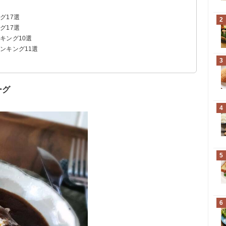
グ17選
2
グ17選
キング10選
ンキング11選
3
ーグ
4
5
6