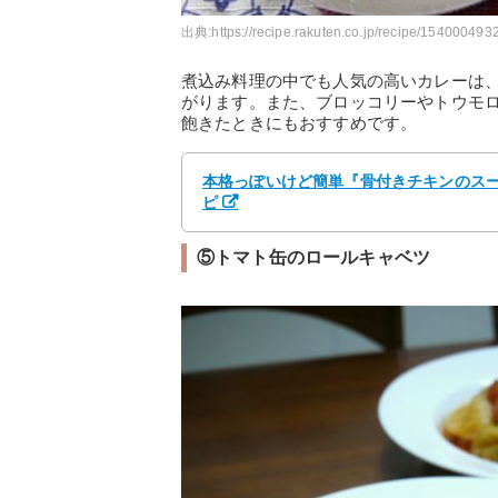
出典:
https://recipe.rakuten.co.jp/recipe/1540004932
煮込み料理の中でも人気の高いカレーは
がります。また、ブロッコリーやトウモ
飽きたときにもおすすめです。
本格っぽいけど簡単『骨付きチキンのスープ
ピ
⑤トマト缶のロールキャベツ