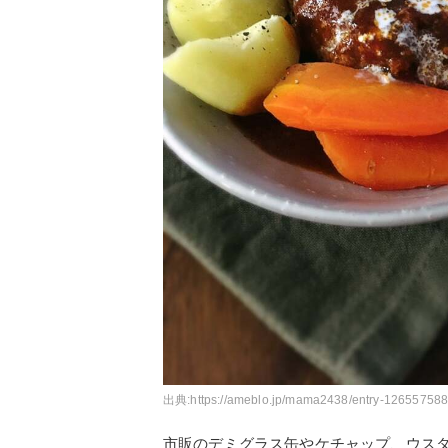
出典:
https://ameblo.jp/mama2438/entry-126557588
市販のデミグラス缶やケチャップ、ウス