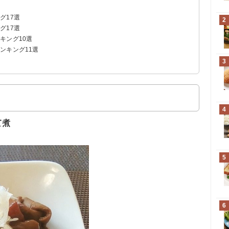
グ17選
2
グ17選
キング10選
ンキング11選
3
4
て煮
5
6