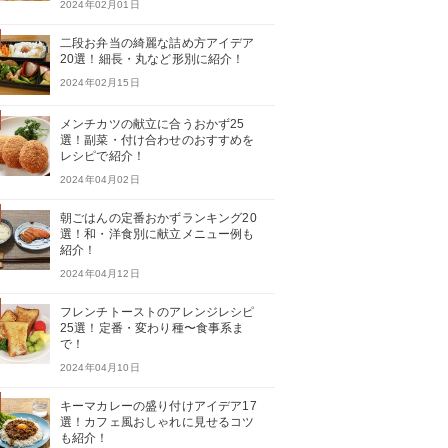
2024年02月01日
二段お弁当の綺麗な詰め方アイデア
20選！細長・丸など形別に紹介！
2024年02月15日
メンチカツの献立に合うおかず25
選！副菜・付け合わせのおすすめを
レシピで紹介！
2024年04月02日
朝ごはんの定番おかずランキング20
選！和・洋食別に献立メニュー例も
紹介！
2024年04月12日
フレンチトーストのアレンジレシピ
25選！定番・変わり種〜食事系ま
で！
2024年04月10日
キーマカレーの盛り付けアイデア17
選！カフェ風おしゃれに見せるコツ
も紹介！