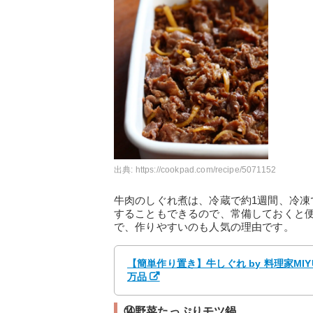
出典:
https://cookpad.com/recipe/5071152
牛肉のしぐれ煮は、冷蔵で約1週間、冷凍
することもできるので、常備しておくと
で、作りやすいのも人気の理由です。
【簡単作り置き】牛しぐれ by 料理家MI
万品
⑭野菜たっぷりモツ鍋