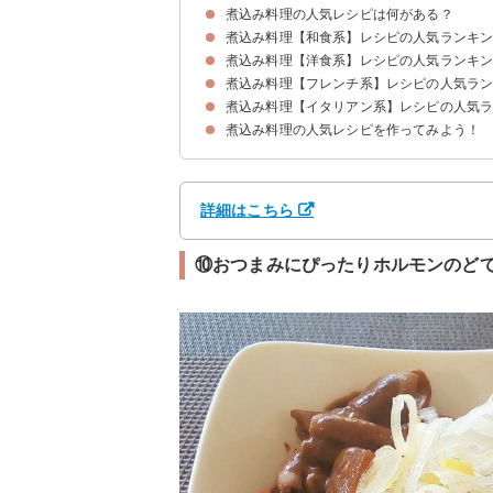
煮込み料理の人気レシピは何がある？
煮込み料理【和食系】レシピの人気ランキン
煮込み料理【洋食系】レシピの人気ランキン
①殿堂入りバター味噌肉じゃが
②炊飯器で作れる大根と手羽先の煮物
③作り置きに豚の角煮
④和風煮込みハンバーグ
⑤定番の肉じゃが
⑥和風ロールキャベツ
⑦和風カレー煮込みうどん
⑧付け合わせに使える大根の煮物
⑨圧力鍋でいわしの梅煮
⑩おつまみにぴったりホルモンのどて煮
⑪炊飯器でほったらかしおでん
⑫おつまみにぴったりのホルモン煮込み
⑬簡単作り置き牛肉のしぐれ煮
⑭野菜たっぷりモツ鍋
⑮キャベツと豚肉の白だし煮
⑯大根の和風カレー
⑰イカと大根の煮物
煮込み料理【フレンチ系】レシピの人気ラン
①王道の簡単本格ビーフシチュー
②デミグラスソースの煮込みハンバーグ
③クリームシチュー
④骨付きチキンの本格カレー
⑤トマト缶のロールキャベツ
⑥豚肉と白菜のトマト煮込み
⑦豚肉のウイスキー煮込み
⑧ヨーグルトとバターのチキンカレー
⑨白身魚のトマト煮込み
⑩鶏肉のクリーム煮
⑪ビーフストロガノフ
⑫野菜のクリームシチュー
⑬キャンプで食べたい鶏肉のトマト煮込み
⑭魚のココナッツカレー
⑮牛肉と野菜のトマト煮込み
⑯豚肉のビール煮
⑰豚肉と白菜のクリーム煮
煮込み料理【イタリアン系】レシピの人気ラ
①じゃがいもと人参の簡単ポトフ
②フレンチの定番ラタトゥイユ
③パーティーにぴったりのブイヤベース
④おもてなしに最適なブフ・ブルギニョン
⑤オリーブオイルとバターのフリカッセ
⑥ほったらかし塩豚風ポトフ
⑦ウインナーのラタトゥイユ
⑧ブイヤベースのリゾット
⑨牛肉のフリカッセ
⑩鶏肉のノルマンディ風煮込み
煮込み料理の人気レシピを作ってみよう！
①鶏肉と赤ワインのカチャトーラ
②スペッツァティーノ
③初心者におすすめのミネストローネ
④おもてなしに使えるカポナータ
⑤フィレンツェ風のグリンピース煮込み
⑥アスパラガスのクレマ
⑦豆乳とベーコンのリゾット
⑧鶏肉のカポナータ
⑨イタリア野菜のトマト煮込み
⑩渡り蟹のチーズリゾット
⑪牛肉のカポナータ
詳細はこちら
⑩おつまみにぴったりホルモンのど