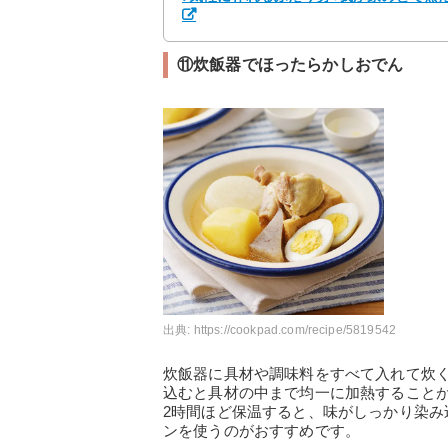
⑪炊飯器でほったらかしおでん
出典:
https://cookpad.com/recipe/5819542
炊飯器に具材や調味料をすべて入れて炊
込むと具材の中まで均一に加熱すること
2時間ほど保温すると、味がしっかり染
ンを使うのがおすすめです。