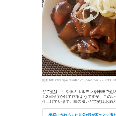
出典:
https://recipe.rakuten.co.jp/recipe/1290033801
どて煮は、牛や豚のホルモンを味噌で煮
し2日程度かけて作るようですが、この
仕上げています。味の濃いどて煮はお酒
♪気軽に作れるふたり分♥我が家のどて煮だが