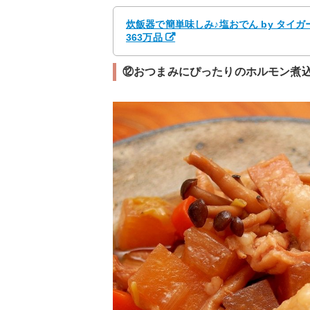
炊飯器で簡単味しみ♪塩おでん by タイ
363万品
⑫おつまみにぴったりのホルモン煮