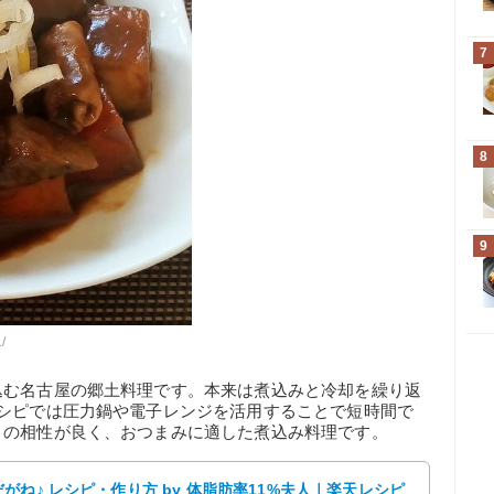
7
8
9
/
込む名古屋の郷土料理です。本来は煮込みと冷却を繰り返
レシピでは圧力鍋や電子レンジを活用することで短時間で
との相性が良く、おつまみに適した煮込み料理です。
ね♪ レシピ・作り方 by 体脂肪率11%夫人｜楽天レシピ