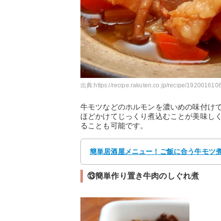
出典:
https://recipe.rakuten.co.jp/recipe/1920016106
牛モツなどのホルモンを濃いめの味付け
ほどかけてじっくり煮込むことが美味し
ることも可能です。
簡単居酒屋メニュー！ご飯に合う牛モツ煮込
⑬簡単作り置き牛肉のしぐれ煮