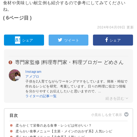
食材や美味しい献立例も紹介するので参考にしてみてください
ね。
( 6ページ目 )
2024年04月09日 更新
シェア
ツイート
シェア
専門家監修 |
料理専門家・料理ブロガー どめさん
Instagram
アメブロ
子供を2人育てながらワーキングママをしています。簡単・時短で
作れるレシピを研究、考案しています。日々の料理に役立つ情報
を分かりやすくお伝えしたいと思いますので、...
ライターの記事一覧
目次
柔らかくて栄養のある食事・レシピは何がいい？
柔らかい食事メニュー【主菜・メインのおかず系】人気レシピ
柔らかくて栄養のある食材一覧
柔らかい食事メニュー【主食系】人気レシピ
①野菜たっぷりの八宝菜
②ミルフィーユとんかつ
③肉団子鍋
④ミートローフ
⑤そら豆のコロッケ
⑥手羽元の煮込み
⑦豆腐ハンバーグ
⑧さんま煮
⑨ささみの南蛮漬け
⑩味噌漬け肉の蒸し煮