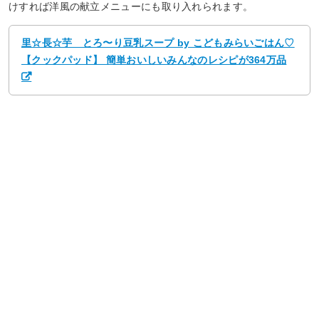
けすれば洋風の献立メニューにも取り入れられます。
里☆長☆芋 とろ〜り豆乳スープ by こどもみらいごはん♡
【クックパッド】 簡単おいしいみんなのレシピが364万品