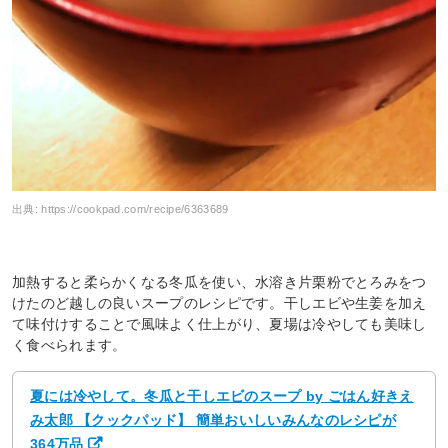
出典:
https://cookpad.com/recipe/6363689
加熱すると柔らかくなる冬瓜を使い、水溶き片栗粉でとろみをつ
けたのど越しの良いスープのレシピです。干しエビや生姜を加え
て味付けすることで風味よく仕上がり、夏場は冷やしても美味し
く食べられます。
夏には冷やして。冬瓜と干しエビのスープ by ごはん好きえ
み太郎 【クックパッド】 簡単おいしいみんなのレシピが
364万品