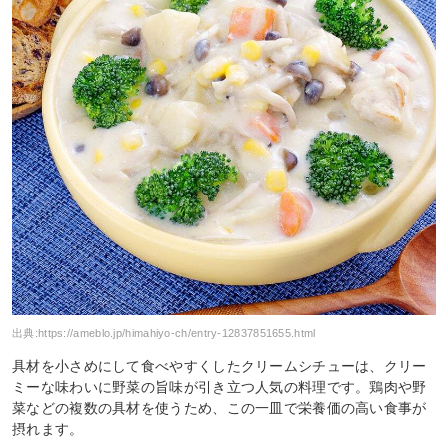
出典:
https://ameblo.jp/himahiyo-ch/entry-12837851655.html
具材を小さめにして食べやすくしたクリームシチューは、クリー
ミーな味わいに野菜の旨味が引き立つ人気の料理です。鶏肉や野
菜などの複数の具材を使うため、この一皿で栄養価の高い食事が
摂れます。