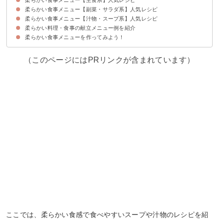
柔らかい食事メニュー【副菜・サラダ系】人気レシピ
①ご飯が柔らかいドリア
②すき焼き丼
③柔らかい鶏肉の炊き込みご飯
④雑炊
柔らかい食事メニュー【汁物・スープ系】人気レシピ
①紅白なます
②ごま豆腐
③きんぴらごぼう
④大根ステーキ
⑤かぼちゃの煮物
⑥切り干し大根の煮物
⑦じゃがいもの卵とじ
柔らかい料理・食事の献立メニュー例を紹介
①肉団子入りのスープ
②クリームシチュー
③長いもと豆乳のスープ
④冬瓜のスープ
柔らかい食事メニューを作ってみよう！
①献立メニュー例〜柔らかめの肉で洋食を食べたい人におすすめ〜
②献立メニュー例〜定番和食が食べたい人におすすめ〜
③献立メニュー例〜栄養満点のランチが食べたい人におすすめ〜
（このページにはPRリンクが含まれています）
ここでは、柔らかい食感で食べやすいスープや汁物のレシピを紹