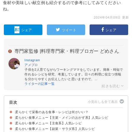
食材や美味しい献立例も紹介するので参考にしてみてください
ね。
2024年04月09日 更新
シェア
ツイート
シェア
専門家監修 |
料理専門家・料理ブロガー どめさん
Instagram
アメブロ
子供を2人育てながらワーキングママをしています。簡単・時短で
作れるレシピを研究、考案しています。日々の料理に役立つ情報
を分かりやすくお伝えしたいと思いますので、...
ライターの記事一覧
目次
柔らかくて栄養のある食事・レシピは何がいい？
柔らかい食事メニュー【主菜・メインのおかず系】人気レシピ
柔らかくて栄養のある食材一覧
柔らかい食事メニュー【主食系】人気レシピ
①野菜たっぷりの八宝菜
②ミルフィーユとんかつ
③肉団子鍋
④ミートローフ
⑤そら豆のコロッケ
⑥手羽元の煮込み
⑦豆腐ハンバーグ
⑧さんま煮
⑨ささみの南蛮漬け
⑩味噌漬け肉の蒸し煮
柔らかい食事メニュー【副菜・サラダ系】人気レシピ
①ご飯が柔らかいドリア
②すき焼き丼
③柔らかい鶏肉の炊き込みご飯
④雑炊