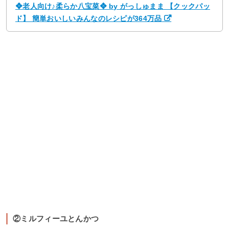
❖老人向け♪柔らか八宝菜❖ by がっしゅまま 【クックパッ
ド】 簡単おいしいみんなのレシピが364万品
②ミルフィーユとんかつ