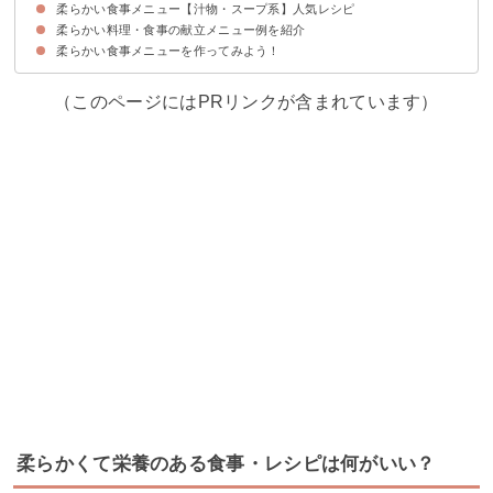
柔らかい食事メニュー【汁物・スープ系】人気レシピ
①紅白なます
②ごま豆腐
③きんぴらごぼう
④大根ステーキ
⑤かぼちゃの煮物
⑥切り干し大根の煮物
⑦じゃがいもの卵とじ
柔らかい料理・食事の献立メニュー例を紹介
①肉団子入りのスープ
②クリームシチュー
③長いもと豆乳のスープ
④冬瓜のスープ
柔らかい食事メニューを作ってみよう！
①献立メニュー例〜柔らかめの肉で洋食を食べたい人におすすめ〜
②献立メニュー例〜定番和食が食べたい人におすすめ〜
③献立メニュー例〜栄養満点のランチが食べたい人におすすめ〜
（このページにはPRリンクが含まれています）
柔らかくて栄養のある食事・レシピは何がいい？