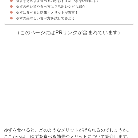
ゆずをそのまま食べるのがおすすめできない理由は？
ゆずをそのまま食べることは可能だがおすすめしない
ゆずの使い道や食べ方は？活用レシピも紹介！
①酸っぱい
②皮が分厚いので剥きにくい
③種が多い
④食感が悪い
ゆずは食べると効果・メリットが豊富！
①ゆず茶
②ゆず大根
③ゆずジャム
④ゆず湯
⑤ゆず釜
ゆずの美味しい食べ方を試してみよう
①美肌効果
②風邪の予防
③腸内環境の改善
（このページにはPRリンクが含まれています）
ゆずを食べると、どのようなメリットが得られるのでしょうか。
ここからは、ゆずを食べる効果やメリットについて紹介します。