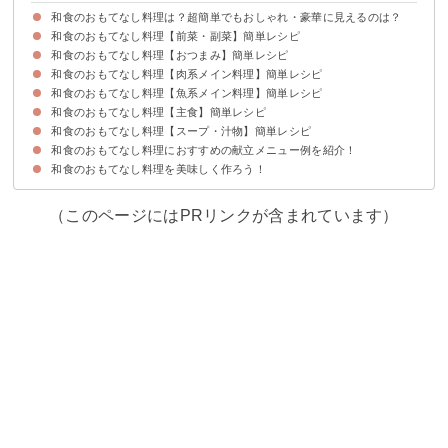
和食のおもてなし料理は？超簡単でもおしゃれ・豪華に見えるのは？
和食のおもてなし料理【前菜・副菜】簡単レシピ
和食のおもてなし料理【おつまみ】簡単レシピ
①豪華に見える卵豆腐
②揚げない野菜の揚げびたし
③おしゃれな和風ゼリー寄せ
④白だしで簡単茶碗蒸し
和食のおもてなし料理【肉系メイン料理】簡単レシピ
①花れんこんのゆかり漬け
②高野豆腐の簡単味噌田楽
③切り干し大根の煮物
④菜の花のからし和え
和食のおもてなし料理【魚系メイン料理】簡単レシピ
①簡単で美味しい豚の角煮
②手羽先のお酢煮
③肉じゃが
④治部煮
和食のおもてなし料理【主食】簡単レシピ
①鱈のホイル焼き
②ブリ大根
③鯖の竜田揚げ
④鯵の南蛮漬け
和食のおもてなし料理【スープ・汁物】簡単レシピ
①ちらし寿司
②手まり寿司
③そば稲荷
④海苔巻き
⑤炊き込みご飯
和食のおもてなし料理におすすめの献立メニュー例を紹介！
①シンプルなすまし汁
②けんちん汁
③かす汁
④つみれ汁
和食のおもてなし料理を美味しく作ろう！
献立メニュー例①〜おしゃれなランチパーティーにおすすめ〜
献立メニュー例②〜豪華フルコースで食事を楽しみたい人におすすめ〜
献立メニュー例③〜超簡単にランチを用意したい時におすすめ〜
（このページにはPRリンクが含まれています）