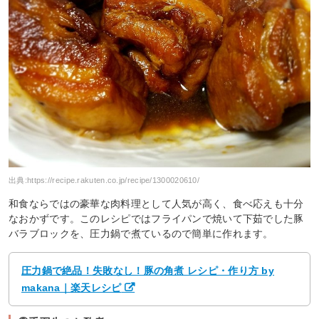
出典:
https://recipe.rakuten.co.jp/recipe/1300020610/
和食ならではの豪華な肉料理として人気が高く、食べ応えも十分
なおかずです。このレシピではフライパンで焼いて下茹でした豚
バラブロックを、圧力鍋で煮ているので簡単に作れます。
圧力鍋で絶品！失敗なし！豚の角煮 レシピ・作り方 by
makana｜楽天レシピ