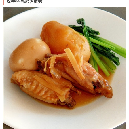
②手羽先のお酢煮