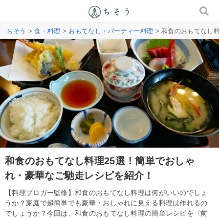
ちそう
>
食・料理
>
おもてなし・パーティー料理
> 和食のおもてなし
和食のおもてなし料理25選！簡単でおしゃ
れ・豪華なご馳走レシピを紹介！
【料理ブロガー監修】和食のおもてなし料理は何がいいのでしょ
うか？家庭で超簡単でも豪華・おしゃれに見える料理は作れるの
でしょうか？今回は、和食のおもてなし料理の簡単レシピを〈前