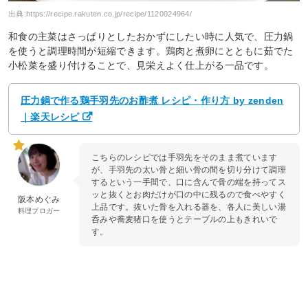
出典:
https://recipe.rakuten.co.jp/recipe/1120024964/
和食の主菜はさっぱりとしたおかずにしたい時に人気で、圧力鍋
を使うと調理時間が短縮できます。鶏肉と煮卵にとともに茹でた
小松菜を盛り付けることで、見栄えよく仕上がる一品です。
圧力鍋で作る鶏手羽先のお酢煮 レシピ・作り方 by zenden
｜楽天レシピ
こちらのレシピでは手羽先をそのまま煮ています
が、手羽先の太い骨と細い骨の間を切り分けて調理
するという一手間で、口に含んで骨の端を持ってス
ッと抜くとお肉だけが口の中に残るので食べやすく
阪本めぐみ
上品です。抜いた骨を入れる器を、各人に美しい湯
料理ブロガー
呑みや蕎麦猪口を使うとテーブルの上もきれいで
す。