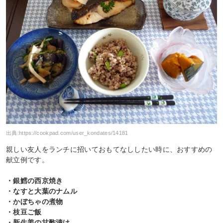
出典:
https://cookpad.com/user_kondates/14181
親しい友人をランチに招いておもてなししたい時に、おすすめの
献立例です。
・銀鱈の西京焼き
・なすと大葉のナムル
・かぼちゃの煮物
・枝豆ご飯
・新生姜の甘酢漬け