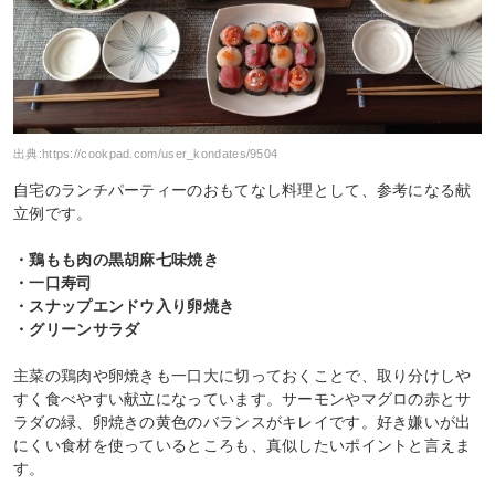
出典:
https://cookpad.com/user_kondates/9504
自宅のランチパーティーのおもてなし料理として、参考になる献
立例です。
・鶏もも肉の黒胡麻七味焼き
・一口寿司
・スナップエンドウ入り卵焼き
・グリーンサラダ
主菜の鶏肉や卵焼きも一口大に切っておくことで、取り分けしや
すく食べやすい献立になっています。サーモンやマグロの赤とサ
ラダの緑、卵焼きの黄色のバランスがキレイです。好き嫌いが出
にくい食材を使っているところも、真似したいポイントと言えま
す。