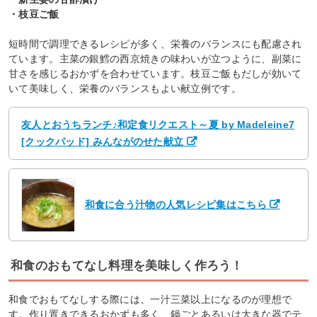
・枝豆ご飯
短時間で調理できるレシピが多く、栄養のバランスにも配慮され
ています。主菜の銀鱈の西京焼きの味わいが立つように、副菜に
甘さを感じるおかずを合わせています。枝豆ご飯もだしが効いて
いて美味しく、栄養のバランスもよい献立例です。
友人とおうちランチ♪和定食リクエスト～夏 by Madeleine7
[クックパッド] みんながのせた献立
和食に合う汁物の人気レシピ集はこちら
和食のおもてなし料理を美味しく作ろう！
和食でおもてなしする際には、一汁三菜以上になるのが理想で
す。作り置きできるおかずも多く、鍋ごとあるいは大きな器でテ