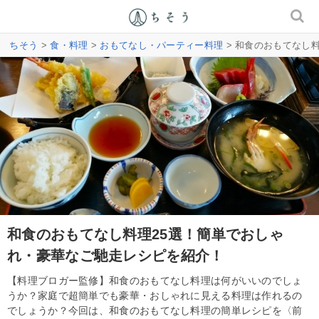
ちそう
>
食・料理
>
おもてなし・パーティー料理
> 和食のおもてなし
和食のおもてなし料理25選！簡単でおしゃ
れ・豪華なご馳走レシピを紹介！
【料理ブロガー監修】和食のおもてなし料理は何がいいのでしょ
うか？家庭で超簡単でも豪華・おしゃれに見える料理は作れるの
でしょうか？今回は、和食のおもてなし料理の簡単レシピを〈前