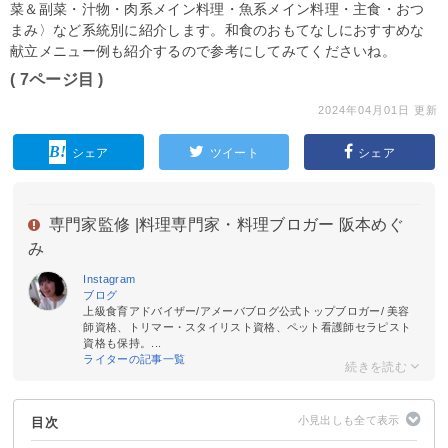
菜＆副菜・汁物・肉系メイン料理・魚系メイン料理・主食・おつ
まみ〉など系統別に紹介します。和食のおもてなしにおすすめな
献立メニュー例も紹介するので参考にしてみてくださいね。
( 7ページ目 )
2024年04月01日 更新
シェア
ツイート
シェア
専門家監修 |
料理専門家・料理ブロガー 阪本めぐ
み
Instagram
ブログ
上級食育アドバイザー/アメーバブログ公式トップブロガー/ 美容
師資格、トリマー・スタイリスト資格、ペット看護師セラピスト
資格も保持。...
ライターの記事一覧
目次