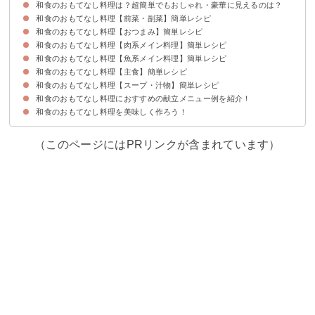
和食のおもてなし料理は？超簡単でもおしゃれ・豪華に見えるのは？
和食のおもてなし料理【前菜・副菜】簡単レシピ
和食のおもてなし料理【おつまみ】簡単レシピ
①豪華に見える卵豆腐
②揚げない野菜の揚げびたし
③おしゃれな和風ゼリー寄せ
④白だしで簡単茶碗蒸し
和食のおもてなし料理【肉系メイン料理】簡単レシピ
①花れんこんのゆかり漬け
②高野豆腐の簡単味噌田楽
③切り干し大根の煮物
④菜の花のからし和え
和食のおもてなし料理【魚系メイン料理】簡単レシピ
①簡単で美味しい豚の角煮
②手羽先のお酢煮
③肉じゃが
④治部煮
和食のおもてなし料理【主食】簡単レシピ
①鱈のホイル焼き
②ブリ大根
③鯖の竜田揚げ
④鯵の南蛮漬け
和食のおもてなし料理【スープ・汁物】簡単レシピ
①ちらし寿司
②手まり寿司
③そば稲荷
④海苔巻き
⑤炊き込みご飯
和食のおもてなし料理におすすめの献立メニュー例を紹介！
①シンプルなすまし汁
②けんちん汁
③かす汁
④つみれ汁
和食のおもてなし料理を美味しく作ろう！
献立メニュー例①〜おしゃれなランチパーティーにおすすめ〜
献立メニュー例②〜豪華フルコースで食事を楽しみたい人におすすめ〜
献立メニュー例③〜超簡単にランチを用意したい時におすすめ〜
（このページにはPRリンクが含まれています）