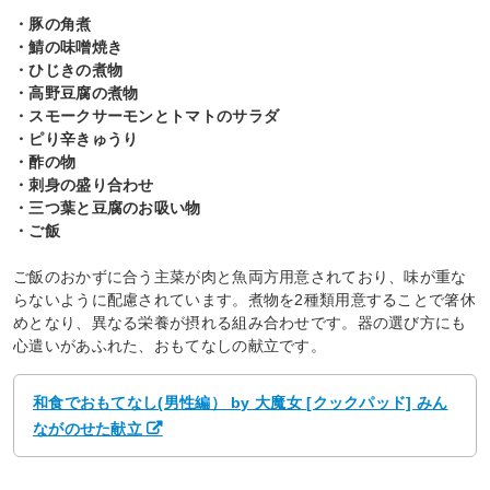
・豚の角煮
・鯖の味噌焼き
・ひじきの煮物
・高野豆腐の煮物
・スモークサーモンとトマトのサラダ
・ピり辛きゅうり
・酢の物
・刺身の盛り合わせ
・三つ葉と豆腐のお吸い物
・ご飯
ご飯のおかずに合う主菜が肉と魚両方用意されており、味が重な
らないように配慮されています。煮物を2種類用意することで箸休
めとなり、異なる栄養が摂れる組み合わせです。器の選び方にも
心遣いがあふれた、おもてなしの献立です。
和食でおもてなし(男性編） by 大魔女 [クックパッド] みん
ながのせた献立