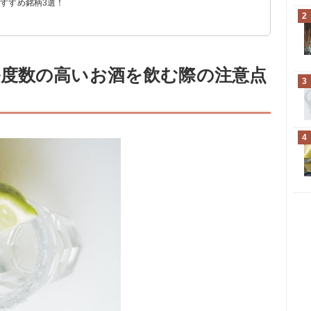
すすめ銘柄3選！
2
53円）
円）
度数の高いお酒を飲む際の注意点
3
4