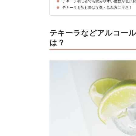
テキーラ初心者でも飲みやすい度数が低いお
①大量に一気飲みをしない
②チェイサー・水を忘れずに飲む
③空腹状態で飲まない
④自分の限界値を知っておく
テキーラを飲む際は度数・飲み方に注意！
①タランチュラ アズール テキーラ（35度/1,9
②アライゴ レポサド テキーラ（35度/3,960
③ドンフリオ アネホ（38度/7,348円）
テキーラなどアルコール
は？