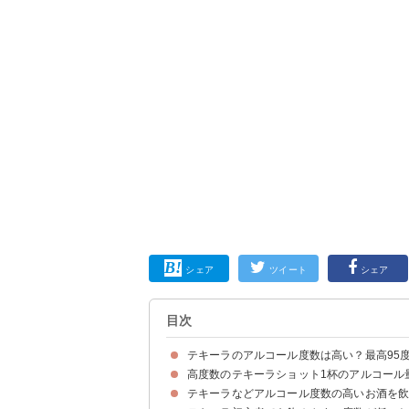
シェア
ツイート
シェア
目次
テキーラのアルコール度数は高い？最高95
高度数のテキーラショット1杯のアルコール
テキーラはアルコール度数「35〜55度」のお酒
95度のテキーラは存在しない
テキーラの度数をウォッカ・ビールなど他のお酒
テキーラなどアルコール度数の高いお酒を
テキーラショット1杯（30ml）のアルコール量は「
テキーラショット杯数別のアルコール量と酔い具