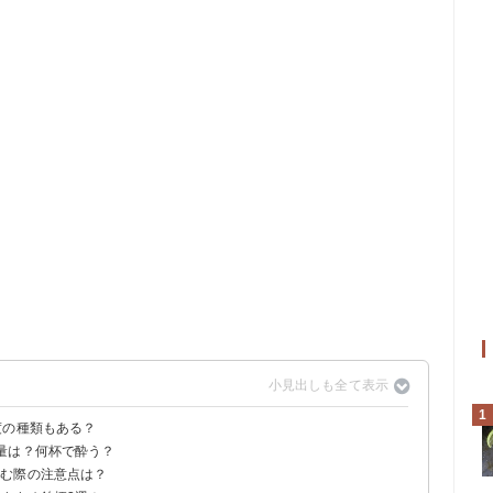
1
度の種類もある？
量は？何杯で酔う？
と比較すると？
飲む際の注意点は？
約10g」
合の目安