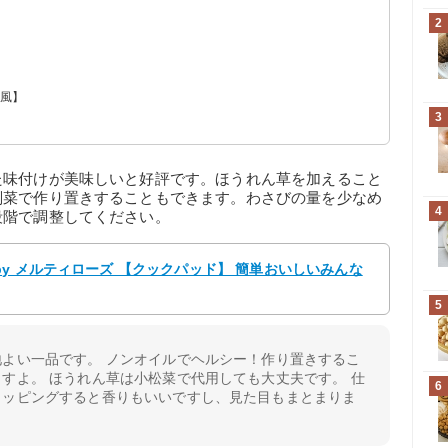
？
2
ク風】
3
た味付けが美味しいと好評です。ほうれん草を加えること
副菜で作り置きすることもできます。わさびの量を少なめ
4
段階で調整してください。
y メルティローズ 【クックパッド】 簡単おいしいみんな
5
よい一品です。 ノンオイルでヘルシー！作り置きするこ
すよ。 ほうれん草は小松菜で代用しても大丈夫です。 仕
6
トッピングすると香りもいいですし、見た目もまとまりま