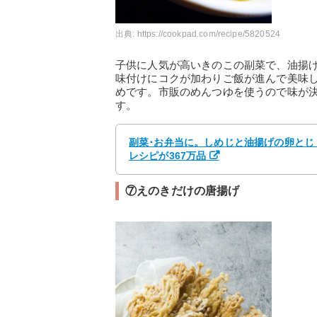
出典:
https://cookpad.com/recipe/5820524
子供に人気が高いきのこの副菜で、油揚
味付けにコクが加わりご飯が進んで美味
めです。市販のめんつゆを使うので味が
す。
副菜･お弁当に。しめじと油揚げの卵とじ 
レシピが367万品
⑦えのきだけの唐揚げ