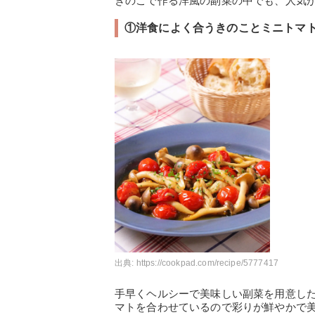
きのこで作る洋風の副菜の中でも、人気
①洋食によく合うきのことミニトマ
出典:
https://cookpad.com/recipe/5777417
手早くヘルシーで美味しい副菜を用意し
マトを合わせているので彩りが鮮やかで