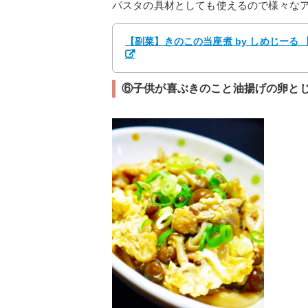
パスタの具材としても使えるので様々な
【副菜】きのこの当座煮 by しめじーる
⑥子供が喜ぶきのこと油揚げの卵と