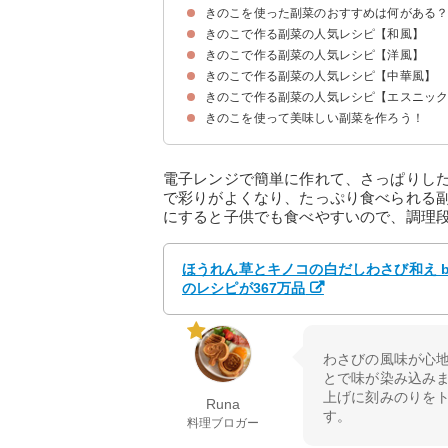
きのこを使った副菜のおすすめは何がある
きのこで作る副菜の人気レシピ【和風】
きのこで作る副菜の人気レシピ【洋風】
①和食によく合うたっぷりきのこの味噌炒め
②さっぱり食べられるきのこの大根おろしだれ
③しめじと糸こんにゃくのピリ辛煮
④きのことほうれん草の白だしわさび和え
⑤作り置きできるきのこ類の当座煮
⑥子供が喜ぶきのこと油揚げの卵とじ
⑦えのきだけの唐揚げ
きのこで作る副菜の人気レシピ【中華風】
①洋食によく合うきのことミニトマトのソテー
②きのことベーコンのサラダ
③簡単きのこマリネ
④しめじと小松菜の洋風バターソテー
⑤きのことベーコンのトマトチーズ焼き
⑥マイタケと菜の花の粒マスタード和え
⑦パプリカのきのこ詰め
きのこで作る副菜の人気レシピ【エスニッ
①たっぷりきのこの中華スープ
②きのこのオイスターソース炒め
③しめじとビタミン菜の中華風煮浸し
④きのこときゅうりの中華風マリネ
⑤しめじともやしの中華サラダ
⑥きのこと春雨の春巻き
⑦きのこと鶏肉の中華風南蛮和え
⑧たっぷりきのこと豆腐の中華煮
きのこを使って美味しい副菜を作ろう！
①きのこのトムヤムクン風野菜スープ
②きのこのエスニック炒め
③たっぷりきのこのエスニックアヒージョ
④きのこのエスニックサラダ
⑤しめじとゴーヤのエスニック和え
電子レンジで簡単に作れて、さっぱりし
で彩りがよくなり、たっぷり食べられる
にすると子供でも食べやすいので、調理
ほうれん草とキノコの白だしわさび和え b
のレシピが367万品
わさびの風味が心地
とで味が染み込みま
上げに刻みのりを
Runa
す。
料理ブロガー