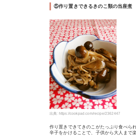
⑤作り置きできるきのこ類の当座煮
出典:
https://cookpad.com/recipe/2362447
作り置きできてきのこがたっぷり食べら
辛子をかけることで、子供から大人まで