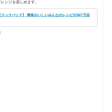
アレンジを楽しめます。
 【クックパッド】 簡単おいしいみんなのレシピが367万品
じ