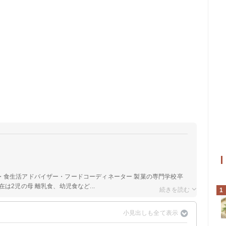
a
・食生活アドバイザー・フードコーディネーター 製菓の専門学校卒
は2児の母 離乳食、幼児食など...
1