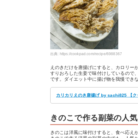
出典:
https://cookpad.com/recipe/6988367
えのきだけを唐揚げにすると、カロリー
すりおろした生姜で味付けしているので
です。ダイエット中に揚げ物を我慢でき
カリカリえのき唐揚げ by sachi825
きのこで作る副菜の人気
きのこは洋風に味付けすると、食べ応え