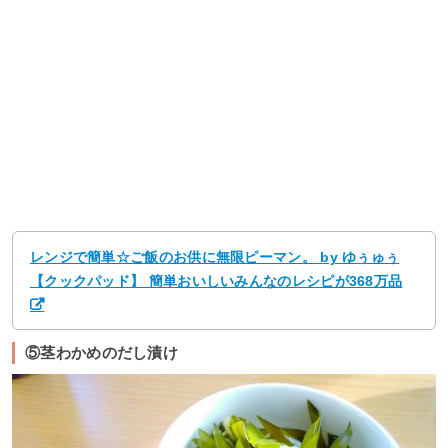
レンジで簡単☆ご飯のお供に無限ピーマン。 by ゆぅゅぅ
【クックパッド】 簡単おいしいみんなのレシピが368万品
⑤茎わかめのだし漬け