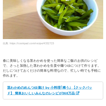
出典:
https://cookpad.com/recipe/4332723
春に美味しくなる茎わかめを使った簡単なご飯のお供のレシピ
で、さっと加熱した茎わかめを生姜や麺つゆにつけて作ります。
だしにつけておくだけの簡単な料理なので、忙しい時でも手軽に
作れます。
茎わかめのめんつゆ漬け by 小料理｢稀う｣ 【クックパッ
ド】 簡単おいしいみんなのレシピが368万品