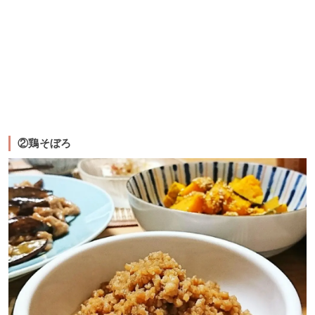
②鶏そぼろ