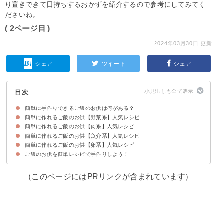
り置きできて日持ちするおかずを紹介するので参考にしてみてく
ださいね。
( 2ページ目 )
2024年03月30日 更新
シェア
ツイート
シェア
目次
簡単に手作りできるご飯のお供は何がある？
簡単に作れるご飯のお供【野菜系】人気レシピ
簡単に作れるご飯のお供【肉系】人気レシピ
①大葉のナムル
②ツナを使った無限人参
③無限ごぼう
④作り置きできる無限ピーマン
⑤茎わかめのだし漬け
⑥なすの味噌炒め
簡単に作れるご飯のお供【魚介系】人気レシピ
①作り置きできる牛肉とごぼうのしぐれ煮
②鶏そぼろ
③おかずにもなる豚肉の甘辛煮
簡単に作れるご飯のお供【卵系】人気レシピ
①梅しらす
②鮭フレーク
③おかずにもなるまぐろときゅうりの和え物
④まぐろの角煮
⑤いわしの梅煮
⑥日持ちする鯖のそぼろ
ご飯のお供を簡単レシピで手作りしよう！
①家にあるもので作れる卵黄の醤油漬け
②たらこ入り卵ふりかけ
（このページにはPRリンクが含まれています）