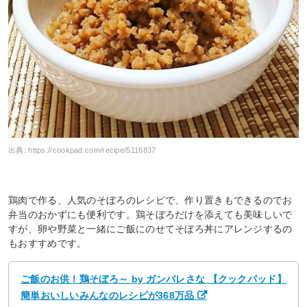
出典:
https://cookpad.com/recipe/5116837
鶏肉で作る、人気のそぼろのレシピで、作り置きもできるのでお
弁当のおかずにも便利です。鶏そぼろだけを添えても美味しいで
すが、卵や野菜と一緒にご飯にのせてそぼろ丼にアレンジするの
もおすすめです。
ご飯のお供！鶏そぼろ～ by ガンバレさな 【クックパッド】
簡単おいしいみんなのレシピが368万品