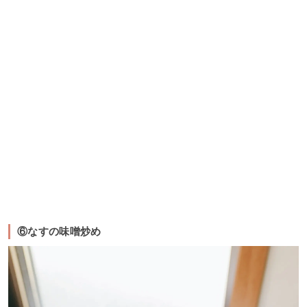
⑥なすの味噌炒め