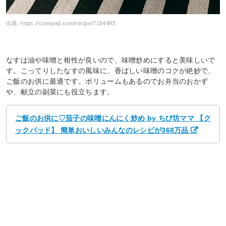
出典:
https://cookpad.com/recipe/7184483
なすは油や味噌と相性が良いので、味噌炒めにすると美味しいで
す。こってりしたなすの風味に、香ばしい味噌のコクが絶妙で、
ご飯のお供に最適です。ボリュームもあるのでお弁当のおかず
や、献立の副菜にも役立ちます。
ご飯のお供に♡茄子の味噌にんにく炒め by ちび坊ママ 【ク
ックパッド】 簡単おいしいみんなのレシピが368万品