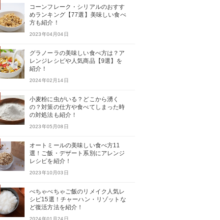
コーンフレーク・シリアルのおすす
めランキング【77選】美味しい食べ
方も紹介！
2023年04月04日
グラノーラの美味しい食べ方は？ア
レンジレシピや人気商品【9選】を
紹介！
2024年02月14日
小麦粉に虫がいる？どこから湧く
の？対策の仕方や食べてしまった時
の対処法も紹介！
2023年05月08日
オートミールの美味しい食べ方11
選！ご飯・デザート系別にアレンジ
レシピを紹介！
2023年10月03日
べちゃべちゃご飯のリメイク人気レ
シピ15選！チャーハン・リゾットな
ど復活方法を紹介！
2024年01月24日