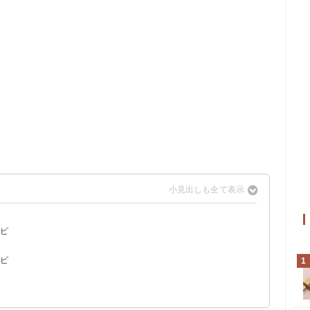
？
シピ
ピ
シピ
1
ピ