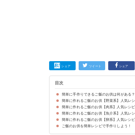
シェア
ツイート
シェア
目次
簡単に手作りできるご飯のお供は何がある
簡単に作れるご飯のお供【野菜系】人気レ
簡単に作れるご飯のお供【肉系】人気レシ
①大葉のナムル
②ツナを使った無限人参
③無限ごぼう
④作り置きできる無限ピーマン
⑤茎わかめのだし漬け
⑥なすの味噌炒め
簡単に作れるご飯のお供【魚介系】人気レ
①作り置きできる牛肉とごぼうのしぐれ煮
②鶏そぼろ
③おかずにもなる豚肉の甘辛煮
簡単に作れるご飯のお供【卵系】人気レシ
①梅しらす
②鮭フレーク
③おかずにもなるまぐろときゅうりの和え物
④まぐろの角煮
⑤いわしの梅煮
⑥日持ちする鯖のそぼろ
ご飯のお供を簡単レシピで手作りしよう！
①家にあるもので作れる卵黄の醤油漬け
②たらこ入り卵ふりかけ