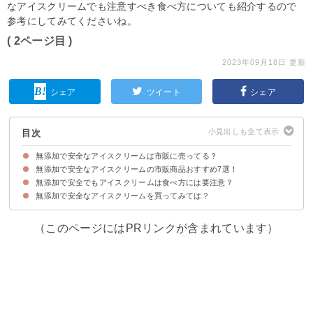
なアイスクリームでも注意すべき食べ方についても紹介するので
参考にしてみてくださいね。
( 2ページ目 )
2023年09月18日 更新
シェア
ツイート
シェア
目次
無添加で安全なアイスクリームは市販に売ってる？
無添加で安全なアイスクリームの市販商品おすすめ7選！
まずはアイスクリームの種類を知ろう
アイスクリームに含まれる添加物の種類
無添加で安全でもアイスクリームは食べ方には要注意？
7位：MOW 3three（森永乳業）
6位：無添加 ミルクカップ(シャトレーゼ)
5位：ハーゲンダッツ(ハーゲンダッツ ジャパン)
4位：成城石井 アイスクリーム(成城石井)
3位：井村屋あずきバー(井村屋)
2位：八ヶ岳契約牧場しぼりたて牛乳バー(シャトレーゼ)
1位：無添加ミルクバー(シャトレーゼ)
無添加で安全なアイスクリームを買ってみては？
①食べ過ぎない
②夜中に食べない
③食べた後は歯をしっかり磨く
（このページにはPRリンクが含まれています）