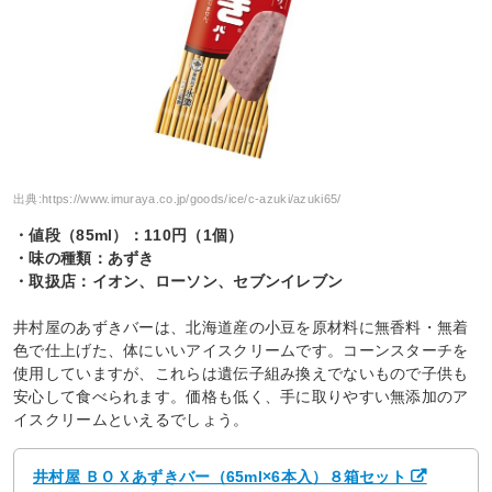
出典:
https://www.imuraya.co.jp/goods/ice/c-azuki/azuki65/
・値段（85ml）：110円（1個）
・味の種類：あずき
・取扱店：イオン、ローソン、セブンイレブン
井村屋のあずきバーは、北海道産の小豆を原材料に無香料・無着
色で仕上げた、体にいいアイスクリームです。コーンスターチを
使用していますが、これらは遺伝子組み換えでないもので子供も
安心して食べられます。価格も低く、手に取りやすい無添加のア
イスクリームといえるでしょう。
井村屋 ＢＯＸあずきバー（65ml×6本入）８箱セット