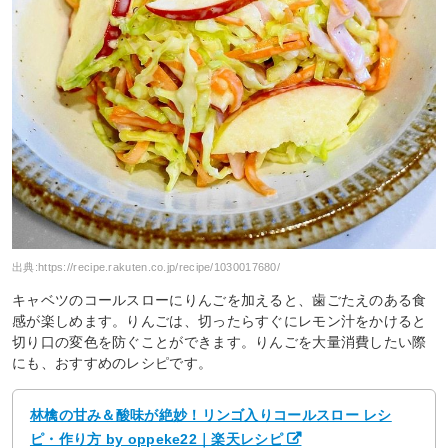
出典:
https://recipe.rakuten.co.jp/recipe/1030017680/
キャベツのコールスローにりんごを加えると、歯ごたえのある食
感が楽しめます。りんごは、切ったらすぐにレモン汁をかけると
切り口の変色を防ぐことができます。りんごを大量消費したい際
にも、おすすめのレシピです。
林檎の甘み＆酸味が絶妙！リンゴ入りコールスロー レシ
ピ・作り方 by oppeke22｜楽天レシピ