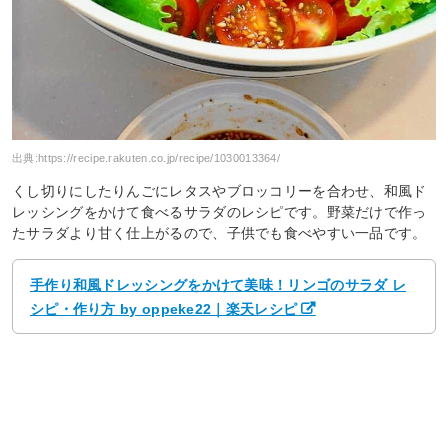
出典:
https://recipe.rakuten.co.jp/recipe/1030013364/
くし切りにしたりんごにレタスやブロッコリーを合わせ、和風ド
レッシングをかけて食べるサラダのレシピです。野菜だけで作っ
たサラダより甘く仕上がるので、子供でも食べやすい一品です。
手作り和風ドレッシングをかけて美味！リンゴのサラダ レ
シピ・作り方 by oppeke22｜楽天レシピ