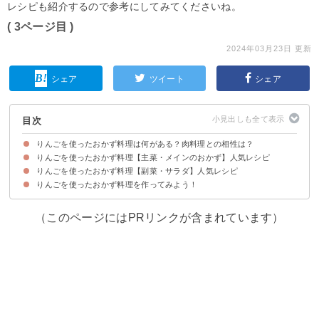
レシピも紹介するので参考にしてみてくださいね。
( 3ページ目 )
2024年03月23日 更新
シェア
ツイート
シェア
目次
りんごを使ったおかず料理は何がある？肉料理との相性は？
りんごを使ったおかず料理【主菜・メインのおかず】人気レシピ
りんごを使ったおかず料理【副菜・サラダ】人気レシピ
①りんごと鶏肉のはちみつ醤油ホイル焼き
②りんごとクリームチーズの肉巻き
③りんごと豚肉のソテー
④焼きりんごと鶏肉のグリル
⑤すりおろしりんごのカレー
⑥りんごと豚ヒレ肉のソテー
⑦りんごと鶏肉の炒め物
⑧すりおろしりんごで豚肉の生姜焼き
りんごを使ったおかず料理を作ってみよう！
①りんごのサラダ
②りんごとキャベツのコールスロー
③りんごのポテトサラダ
④りんごとセロリのクリーミーサラダ
⑤りんごと人参の作り置きサラダ
⑥りんごと大根のマリネ
⑦りんごとさつまいものマッシュポテト
（このページにはPRリンクが含まれています）