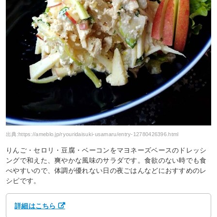
出典:
https://ameblo.jp/ryouridaisuki-usamaru/entry-12780426396.html
りんご・セロリ・豆腐・ベーコンをマヨネーズベースのドレッシ
ングで和えた、爽やかな風味のサラダです。食欲のない時でも食
べやすいので、体調が優れない日の夜ごはんなどにおすすめのレ
シピです。
詳細はこちら