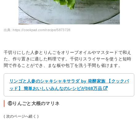
出典:
https://cookpad.com/recipe/5873728
千切りにした人参とりんごをオリーブオイルやマスタードで和え
た、作り置きに適した料理です。千切りスライサーを使うと短時
間で作ることができ、まな板や包丁を洗う手間も省けます。
リンゴと人参のシャキシャキサラダ by 発酵家族 【クックパ
ッド】 簡単おいしいみんなのレシピが368万品
⑥りんごと大根のマリネ
( 次のページへ続く )