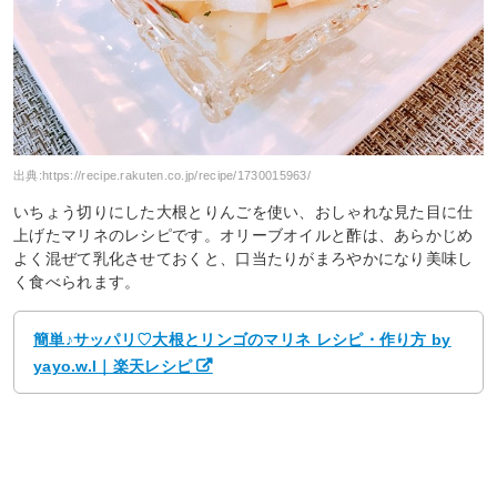
出典:
https://recipe.rakuten.co.jp/recipe/1730015963/
いちょう切りにした大根とりんごを使い、おしゃれな見た目に仕
上げたマリネのレシピです。オリーブオイルと酢は、あらかじめ
よく混ぜて乳化させておくと、口当たりがまろやかになり美味し
く食べられます。
簡単♪サッパリ♡大根とリンゴのマリネ レシピ・作り方 by
yayo.w.l｜楽天レシピ