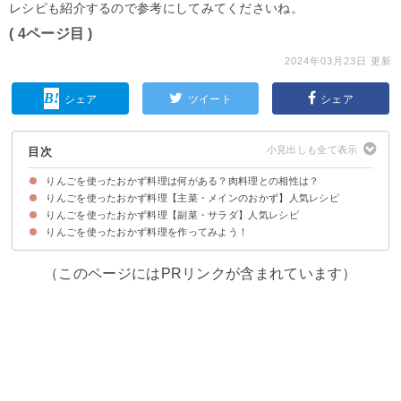
レシピも紹介するので参考にしてみてくださいね。
( 4ページ目 )
2024年03月23日 更新
シェア
ツイート
シェア
目次
りんごを使ったおかず料理は何がある？肉料理との相性は？
りんごを使ったおかず料理【主菜・メインのおかず】人気レシピ
りんごを使ったおかず料理【副菜・サラダ】人気レシピ
①りんごと鶏肉のはちみつ醤油ホイル焼き
②りんごとクリームチーズの肉巻き
③りんごと豚肉のソテー
④焼きりんごと鶏肉のグリル
⑤すりおろしりんごのカレー
⑥りんごと豚ヒレ肉のソテー
⑦りんごと鶏肉の炒め物
⑧すりおろしりんごで豚肉の生姜焼き
りんごを使ったおかず料理を作ってみよう！
①りんごのサラダ
②りんごとキャベツのコールスロー
③りんごのポテトサラダ
④りんごとセロリのクリーミーサラダ
⑤りんごと人参の作り置きサラダ
⑥りんごと大根のマリネ
⑦りんごとさつまいものマッシュポテト
（このページにはPRリンクが含まれています）