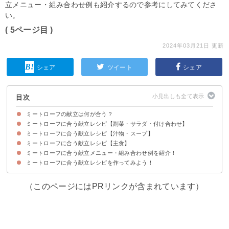
立メニュー・組み合わせ例も紹介するので参考にしてみてくださ
い。
( 5ページ目 )
2024年03月21日 更新
シェア
ツイート
シェア
目次
ミートローフの献立は何が合う？
ミートローフに合う献立レシピ【副菜・サラダ・付け合わせ】
ミートローフに合う献立レシピ【汁物・スープ】
①魚と野菜のマリネ
②じゃがいものバター焼き
③塩昆布と鮭フレークの大根ミルフィーユ
④アボカドのマヨネーズ和え
⑤ひよこ豆のディップ
ミートローフに合う献立レシピ【主食】
①きのこと野菜のミルクスープ
②かぶのポタージュスープ
③ミネストローネ
④アサリと野菜のコンソメスープ
⑤ベーコンと大根のコンソメスープ
ミートローフに合う献立メニュー・組み合わせ例を紹介！
①ケチャップライスのドリア
②中華風炊き込みご飯
③ちらし寿司
④漬物のおにぎらず
⑤クリームチーズのオープンサンド
ミートローフに合う献立レシピを作ってみよう！
献立メニュー例①～ヘルシーに肉も魚介類も食べたい人におすすめ～
献立メニュー例②～急なおもてなしにも慌てずに料理を準備したい人におす
献立メニュー例③～子供から大人に幅広く喜ばれる献立を作りたい人におす
すめ～
すめ～
（このページにはPRリンクが含まれています）