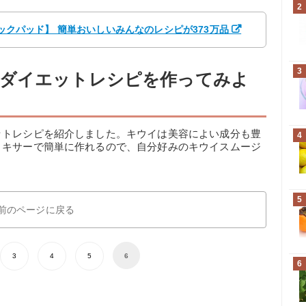
2
【クックパッド】 簡単おいしいみんなのレシピが373万品
3
気ダイエットレシピを作ってみよ
ットレシピを紹介しました。キウイは美容によい成分も豊
4
ミキサーで簡単に作れるので、自分好みのキウイスムージ
5
前のページに戻る
3
4
5
6
6