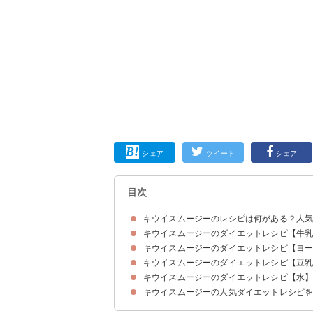
シェア
ツイート
シェア
目次
キウイスムージーのレシピは何がある？人
キウイスムージーのダイエットレシピ【牛
キウイスムージーを飲む効果は？ダイエットでき
キウイスムージーのダイエットレシピ【ヨ
①キウイとバナナのスムージー
②キウイと小松菜のグリーンスムージー
③チアシード入りイチゴとキウイのスムージー
④キウイと甘酒のスムージー
⑤キウイとアボカドのスムージーボウル
⑥キウイと梨と小松菜のスムージー
キウイスムージーのダイエットレシピ【豆
①初心者でも美味しく作れるキウイとバナナのス
②ブルーベリーとキウイのスムージー
③豆苗とキウイで作るグリーンスムージー
④腸活スムージー
⑤グレープフルーツとキウイのスムージー
キウイスムージーのダイエットレシピ【水
①キウイとフレーバー豆乳のスムージー
②アボカドとバナナとキウイの濃厚スムージー
③リンゴ酢とキウイとバナナで作る豆乳スムージ
④人参とゴールドキウイとバナナのスムージー
⑤キウイとキャベツのスムージー
キウイスムージーの人気ダイエットレシピ
①ほうれん草とキウイのグリーンスムージー
②パプリカとキウイのイエロースムージー
③キウイとゴーヤのスムージー
④牛乳なしで作るパイナップルとキウイのスムー
⑤みかんとりんごとバナナの組み合わせで作るス
⑥トマトと人参とキウイのスムージー