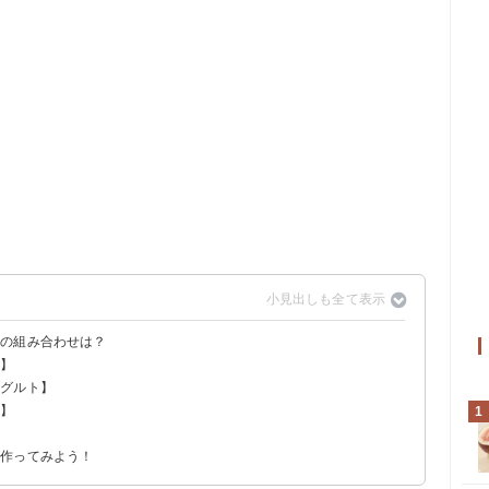
気の組み合わせは？
乳】
る？
ーグルト】
乳】
1
ムージー
】
ー
を作ってみよう！
ジー
ムージー