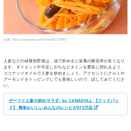
出典:
https://cookpad.com/recipe/5279967
人参などの緑黄色野菜は、油で炒めると栄養の吸収率が良くなり
ます。ダイエット中不足しがちなビタミンを豊富に摂れるよう、
ココナッツオイルで人参を炒めましょう。アクセントにクルミや
アーモンドをトッピングしても美味しいので、試してみてくださ
い。
デーツと人参の炒めサラダ♪ by CANADOLL 【クックパッ
ド】 簡単おいしいみんなのレシピが373万品