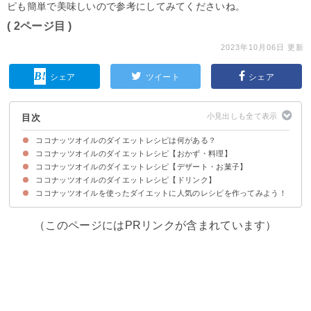
ピも簡単で美味しいので参考にしてみてくださいね。
( 2ページ目 )
2023年10月06日 更新
シェア
ツイート
シェア
目次
ココナッツオイルのダイエットレシピは何がある？
ココナッツオイルのダイエットレシピ【おかず・料理】
ココナッツオイルのダイエット効果は？
ココナッツオイルのダイエットレシピ【デザート・お菓子】
①簡単おかず ズッキーニのソテー
②ココナッツオイルでかぼちゃのゴマ和え
③さつまいものココナッツソテー
④たことポテトの明太子ソテー
⑤人参とデーツのホットサラダ
⑥きのこと鶏肉のボリュームサラダ
⑦ココナッツオイルでフレンチトースト
⑧ルーなしでヘルシー ココナッツチキンカレー
⑨ココナッツオイルで作るチキン南蛮
⑩鶏肉とレンコンのバジル炒め
⑪かぼちゃ豆乳ポタージュ
ココナッツオイルのダイエットレシピ【ドリンク】
①お菓子作り初心者におすすめ ココナッツいちご
②ココナッツオイルでりんごソテー
③ブールドネージュ
④おからクッキー
⑤ココナッツオイルチョコ
⑥ココナッツオイルとバナナのスコーン
⑦ココナッツオイルのフローズンヨーグルト
⑧ブラウニー
⑨ココナッツオイルラスク
⑩簡単ロープロテインバー
⑪レアチーズヨーグルトケーキ
⑫糖質オフ おからココアケーキ
⑬台湾カステラ
⑭野菜チップス
⑮豆腐ガトーショコラ
⑯おからとココナッツオイルのビスコッティ
ココナッツオイルを使ったダイエットに人気のレシピを作ってみよう！
①ココナッツオイルコーヒー
②スパイス入り豆乳ルイボスティー
③ベリーとナッツのスムージー
④ココナッツオイルのホット牛乳
⑤ファイバーレモン水
⑥糖質制限でも ココナッツオイルミルクティー
（このページにはPRリンクが含まれています）