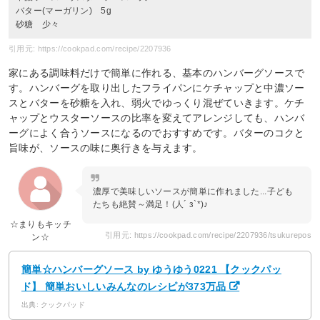
バター(マーガリン) 5g
砂糖 少々
引用元: https://cookpad.com/recipe/2207936
家にある調味料だけで簡単に作れる、基本のハンバーグソースで
す。ハンバーグを取り出したフライパンにケチャップと中濃ソー
スとバターを砂糖を入れ、弱火でゆっくり混ぜていきます。ケチ
ャップとウスターソースの比率を変えてアレンジしても、ハンバ
ーグによく合うソースになるのでおすすめです。バターのコクと
旨味が、ソースの味に奥行きを与えます。
濃厚で美味しいソースが簡単に作れました...子ども
たちも絶賛～満足！(人´ з`*)♪
☆まりもキッチ
引用元: https://cookpad.com/recipe/2207936/tsukurepos
ン☆
簡単☆ハンバーグソース by ゆうゆう0221 【クックパッ
ド】 簡単おいしいみんなのレシピが373万品
出典: クックパッド