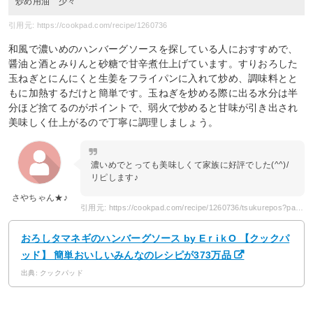
炒め用油 少々
引用元: https://cookpad.com/recipe/1260736
和風で濃いめのハンバーグソースを探している人におすすめで、
醤油と酒とみりんと砂糖で甘辛煮仕上げています。すりおろした
玉ねぎとにんにくと生姜をフライパンに入れて炒め、調味料とと
もに加熱するだけと簡単です。玉ねぎを炒める際に出る水分は半
分ほど捨てるのがポイントで、弱火で炒めると甘味が引き出され
美味しく仕上がるので丁寧に調理しましょう。
濃いめでとっても美味しくて家族に好評でした(^^)/
リピします♪
さやちゃん★♪
引用元: https://cookpad.com/recipe/1260736/tsukurepos?page=7
おろしタマネギのハンバーグソース by EｒiｋO 【クックパ
ッド】 簡単おいしいみんなのレシピが373万品
出典: クックパッド