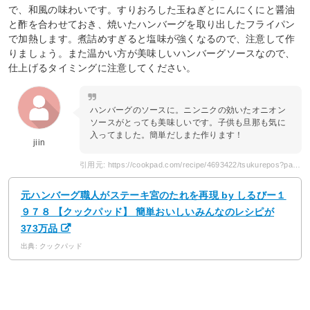
で、和風の味わいです。すりおろした玉ねぎとにんにくにと醤油
と酢を合わせておき、焼いたハンバーグを取り出したフライパン
で加熱します。煮詰めすぎると塩味が強くなるので、注意して作
りましょう。また温かい方が美味しいハンバーグソースなので、
仕上げるタイミングに注意してください。
ハンバーグのソースに。ニンニクの効いたオニオン
ソースがとっても美味しいです。子供も旦那も気に
入ってました。簡単だしまた作ります！
jiin
引用元: https://cookpad.com/recipe/4693422/tsukurepos?page=3
元ハンバーグ職人がステーキ宮のたれを再現 by しるびー１
９７８ 【クックパッド】 簡単おいしいみんなのレシピが
373万品
出典: クックパッド