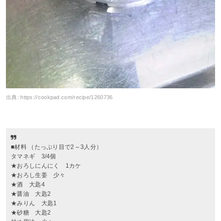
出典:
https://cookpad.com/recipe/1260736
■材料 （たっぷり目で2～3人分）
タマネギ 3/4個
★おろしにんにく 1カケ
★おろし生姜 少々
★酒 大匙4
★醤油 大匙2
★みりん 大匙1
★砂糖 大匙2