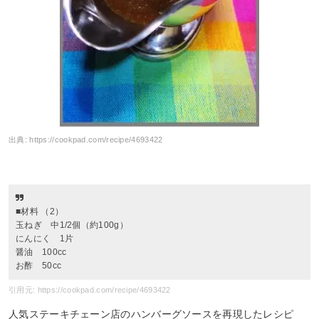
出典:
https://cookpad.com/recipe/4693422
■材料 （2）
玉ねぎ 中1/2個（約100g）
にんにく 1片
醤油 100cc
お酢 50cc
引用元: https://cookpad.com/recipe/4693422
人気ステーキチェーン店のハンバーグソースを再現したレシピ