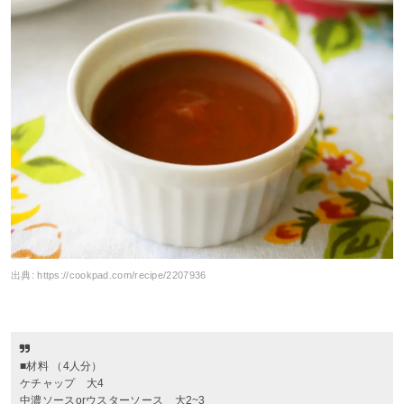
出典:
https://cookpad.com/recipe/2207936
■材料 （4人分）
ケチャップ 大4
中濃ソースorウスターソース 大2~3