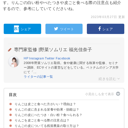
す。りんごの白い粉やべたつきや皮ごと食べる際の注意点も紹介
するので、参考にしていてくださいね。
2023年03月27日 更新
シェア
ツイート
シェア
専門家監修 |
野菜ソムリエ 福光佳奈子
HP
Instagram
Twitter
Facebook
2008年野菜ソムリエ取得。食や健康に関する執筆や監修、セミナ
ー講師、ECサイトの運営などをしている。ベトナムのドンア大学
にて「...
ライターの記事一覧
目次
りんごは皮ごと食べた方がいい？理由は？
りんごの皮に含まれる栄養や効果・効能は？
りんごの皮に多くのポリフェノールが含まれている
ポリフェノール①プロシアニジン
ポリフェノール②アントシアニン
ポリフェノール③エピカテキン
りんごの皮にべたつき・白い粉？食べられる？
①食物繊維
②ビタミンC
りんごを皮ごと食べる際の注意点は？
皮のべたつき・白い粉の正体はブルームで食べられる
皮についているブルームの効果
りんごの皮についてる残留農薬の取り方は？
①外国産のりんごは皮ごと食べない
②残留農薬がある