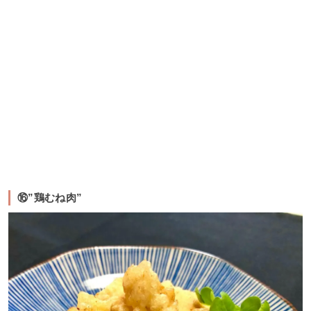
⑯”鶏むね肉”