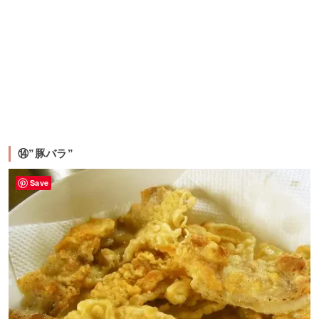
⑭”豚バラ”
Save