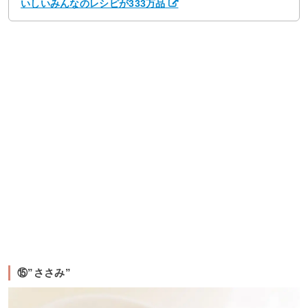
いしいみんなのレシピが333万品
⑮”ささみ”