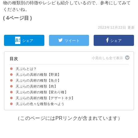
物の種類別の特徴やレシピも紹介しているので、参考にしてみて
くださいね。
( 4ページ目 )
2023年12月22日 更新
シェア
ツイート
シェア
目次
天ぷらとは？
天ぷらの具材の種類【野菜】
天ぷらのカロリー・糖質
天ぷらの具材の種類【魚介】
①”ふきのとう”
②”なす”
③”まいたけ”
④”しそ”
⑤”しいたけ”
⑥”さつまいも”
⑦”にんじん”
⑧”ししとう”
天ぷらの具材の種類【肉】
⑨”きす”
⑩”えび”
⑪”白子”
⑫”ほたて”
天ぷらの具材の種類【変わり種】
⑬”ウインナー/ソーセージ”
⑭”豚バラ”
⑮”ささみ”
⑯”鶏むね肉”
天ぷらの具材の種類【デザートネタ】
⑰”カニカマ”
⑱”ミニトマト”
⑲”まんじゅう”
⑳”アボカド”
㉑”納豆”
㉒”干し柿”
天ぷらの色々な種類を食べよう
㉓”アイスクリーム”
㉔”バナナ”
㉕”りんご”
（このページにはPRリンクが含まれています）