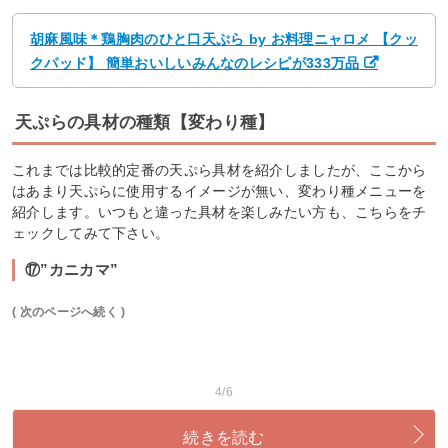
胡麻風味＊鶏胸肉のひと口天ぷら by お料理ニャロメ 【クッ
クパッド】 簡単おいしいみんなのレシピが333万品
天ぷらの具材の種類【変わり種】
これまでは比較的定番の天ぷら具材を紹介しましたが、ここから
はあまり天ぷらに使用するイメージが無い、変わり種メニューを
紹介します。いつもと違った具材を楽しみたい方も、こちらをチ
ェックしてみて下さい。
⑰”カニカマ”
( 次のページへ続く )
4/6
続きを読む