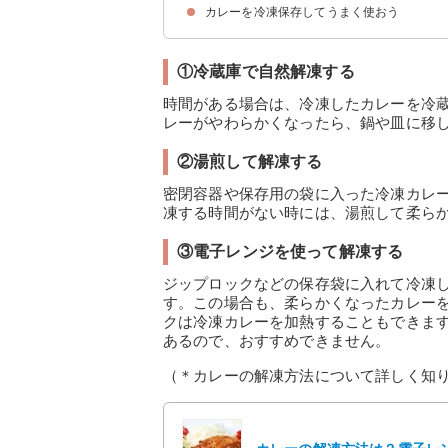
カレーを冷凍保存してうまく使おう
①ドライカレー
②カレートースト
③カレーうどん
①冷蔵庫で自然解凍する
時間がある場合は、冷凍したカレーを冷
レーがやわらかくなったら、鍋や皿に移
②湯煎して解凍する
密閉容器や保存用の袋に入った冷凍カレ
凍する時間がない時には、湯煎して柔ら
③電子レンジを使って解凍する
ジップロックなどの保存袋に入れて冷凍
す。この場合も、柔らかくなったカレー
クは冷凍カレーを加熱することもできま
あるので、おすすめできません。
（＊カレーの解凍方法について詳しく知