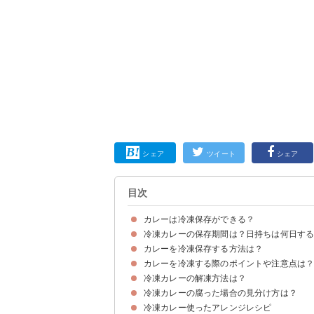
シェア
ツイート
シェア
目次
カレーは冷凍保存ができる？
冷凍カレーの保存期間は？日持ちは何日す
カレーの長期保存は冷凍がおすすめ
常温での保存は危険
カレーを冷凍保存する方法は？
冷凍カレーの賞味期限の目安は1ヶ月
カレーを冷凍する際のポイントや注意点は
①容器を使って冷凍する
②ジップロックなどの袋を使って冷凍する
③製氷皿を使って冷凍する
冷凍カレーの解凍方法は？
①小分けして冷凍する
②急速冷凍する
③じゃがいもやにんじんなどの具材を一緒に冷凍
④冷凍するカレーに殺菌効果のあるスパイスを使
⑤容器にラップを敷く
冷凍カレーの腐った場合の見分け方は？
①冷蔵庫で自然解凍する
②湯煎して解凍する
③電子レンジを使って解凍する
冷凍カレー使ったアレンジレシピ
冷凍カレーの腐った時の特徴