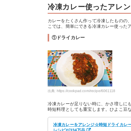
冷凍カレー使ったアレン
カレーをたくさん作って冷凍したものの
こでは、簡単にできる冷凍カレー使ったア
①ドライカレー
出典:
https://cookpad.com/recipe/6061118
冷凍カレーが足りない時に、かさ増しに
時短料理としても重宝します。ひよこ豆
冷凍カレーをアレンジ☆時短ドライカレー b
レシピが334万品