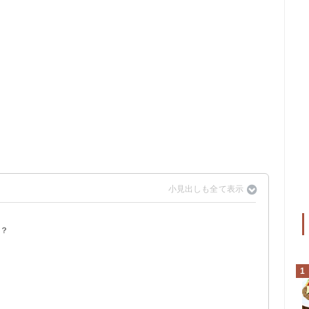
る？
？
1
しない
う