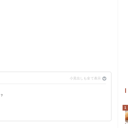
？
は？
1