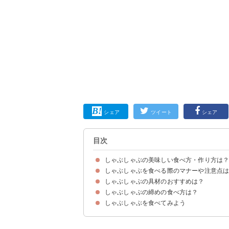
シェア
ツイート
シェア
目次
しゃぶしゃぶの美味しい食べ方・作り方は
しゃぶしゃぶを食べる際のマナーや注意点
具材の入れる順番は「肉類→きのこ類→野菜類」
お肉にはお湯を沸騰させずに火を通す
肉のアクを取り除くのがポイント
しゃぶしゃぶの具材のおすすめは？
①タレをつけ過ぎない
②みんなで食べる際は自分の箸でかき混ぜない
③野菜などを一気に入れない
④昆布からダシを取る際は沸騰させない
しゃぶしゃぶの締めの食べ方は？
しゃぶしゃぶのメイン食材のおすすめ
しゃぶしゃぶの野菜のおすすめ
しゃぶしゃぶのタレのおすすめ
しゃぶしゃぶを食べてみよう
①ご飯を入れる
②中華麺を入れる
③うどんを入れる