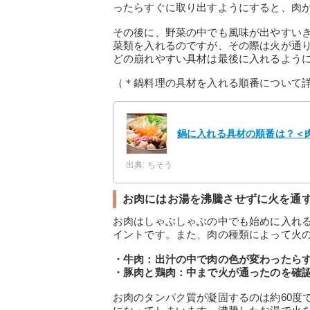
ったらすぐに取り出すようにすると、肉
その後に、野菜の中でも風味が出やすい
菜類を入れるのですが、その際は火が通
どの崩れやすい具材は最後に入れるよう
（＊鍋料理の具材を入れる順番について
鍋に入れる具材の順番は？＜
出典: ちそう
お肉にはお湯を沸騰させずに火を通
お肉はしゃぶしゃぶの中でも始めに入れ
イントです。また、肉の種類によって火
・牛肉：出汁の中で肉の色が変わったら
・豚肉と鶏肉：中まで火が通ったのを確
お肉のタンパク質が凝固するのは約60度