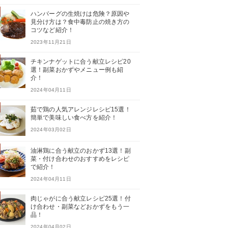
ハンバーグの生焼けは危険？原因や
見分け方は？食中毒防止の焼き方の
コツなど紹介！
2023年11月21日
チキンナゲットに合う献立レシピ20
選！副菜おかずやメニュー例も紹
介！
2024年04月11日
茹で鶏の人気アレンジレシピ15選！
簡単で美味しい食べ方を紹介！
2024年03月02日
油淋鶏に合う献立のおかず13選！副
菜・付け合わせのおすすめをレシピ
で紹介！
2024年04月11日
肉じゃがに合う献立レシピ25選！付
け合わせ・副菜などおかずをもう一
品！
2024年04月02日